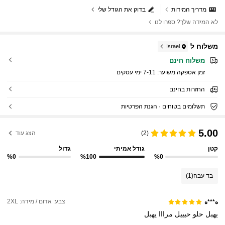
מדריך המידות
בדוק את הגודל שלי
לא המידה שלך? ספרו לנו
משלוח ל
Israel
משלוח חינם
זמן אספקה ​​משוער:
7-11 ימי עסקים
החזרות בחינם
תשלומים בטוחים · הגנת הפרטיות
5.00
(2)
הצג עוד
קטן
גודל אמיתי
גדול
%0
%100
%0
בד עבה
(1)
צבע: אדום / מידה: 2XL
ه***ه
يهبل
حلو
حيييل
مرااا
يهبل