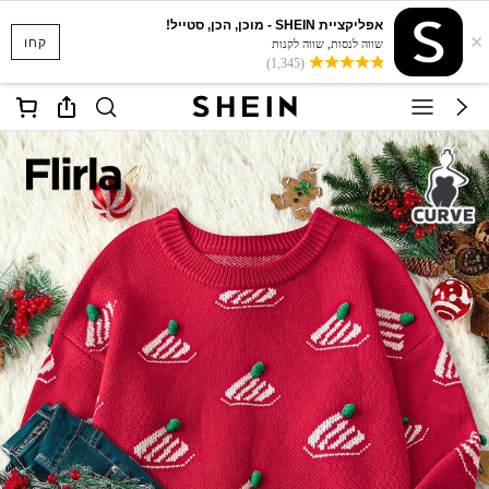
אפליקציית SHEIN - מוכן, הכן, סטייל!
×
קחו
שווה לנסות, שווה לקנות
(1,345)