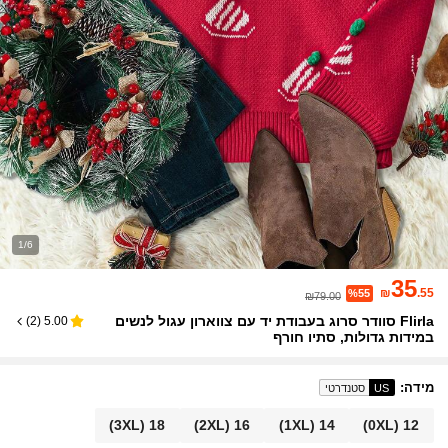
1/6
35
₪
.55
%55
₪79.00
Flirla סוודר סרוג בעבודת יד עם צווארון עגול לנשים
)
2
(
5.00
במידות גדולות, סתיו חורף
מידה
:
US
סטנדרטי
(3XL)
18
(2XL)
16
(1XL)
14
(0XL)
12