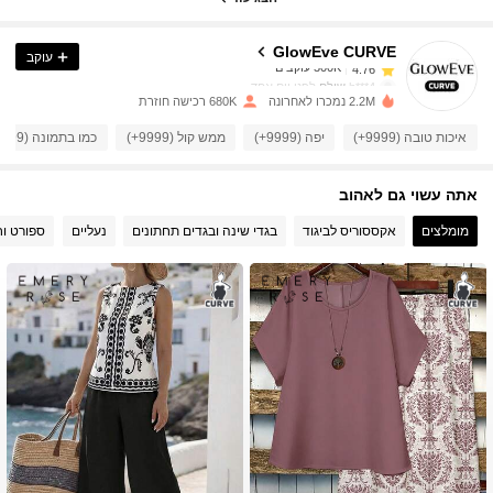
GlowEve CURVE
עוקב
300K עוקבים
4.76
h***4
שילם
לפני יום אחד
2.2M נמכרו לאחרונה
680K רכישה חוזרת
300K עוקבים
4.76
איכות טובה (9999+)
יפה (9999+)
ממש קול (9999+)
כמו בתמונה (9999+)
אתה עשוי גם לאהוב
300K עוקבים
4.76
מומלצים
אקססוריס לביגוד
בגדי שינה ובגדים תחתונים
נעליים
ספורט וח
300K עוקבים
4.76
300K עוקבים
4.76
300K עוקבים
4.76
300K עוקבים
4.76