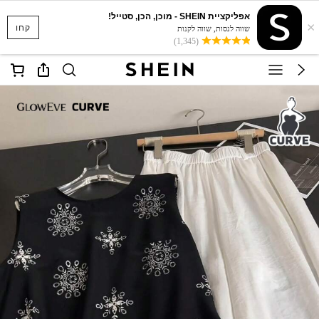
אפליקציית SHEIN - מוכן, הכן, סטייל!
×
קחו
שווה לנסות, שווה לקנות
(1,345)