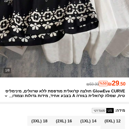
1/8
29
%50
₪
.50
₪59.00
GlowEve CURVE חולצה קז'ואלית מודפסת ללא שרוולים, מינימליס
טית, שמלה קז'ואלית בגזרה A בצבע אחיד, מידות גדולות וצמודו
ת, סט שני חלקים אלגנטי וינטג' קז'ואל, מתאים לאביב/קיץ או א
ביב/סתיו, תלבושות לחג לנשים, סט שני חלקים לנשים, לבוש למסיב
ה, טופ ומכנסיים, שני חלקים לחורף לנשים, בגדי חג לנשים
מידה
:
US
סטנדרטי
(3XL)
18
(2XL)
16
(1XL)
14
(0XL)
12