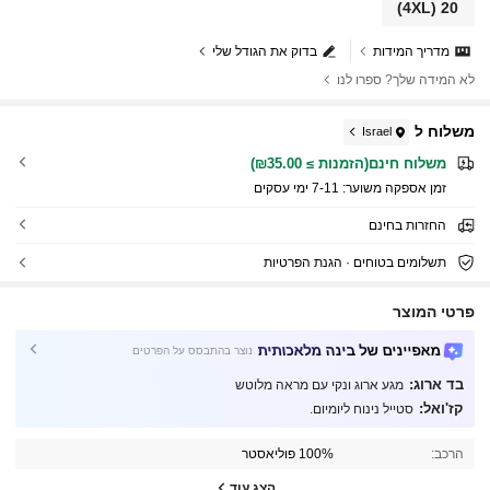
(4XL)
20
מדריך המידות
בדוק את הגודל שלי
לא המידה שלך? ספרו לנו
משלוח ל
Israel
משלוח חינם(הזמנות ≥ ₪35.00)
זמן אספקה ​​משוער:
7-11 ימי עסקים
החזרות בחינם
תשלומים בטוחים · הגנת הפרטיות
פרטי המוצר
מאפיינים של בינה מלאכותית
נוצר בהתבסס על הפרטים
בד ארוג:
מגע ארוג ונקי עם מראה מלוטש
קז'ואל:
סטייל נינוח ליומיום.
300K עוקבים
4.76
הרכב:
100% פוליאסטר
300K עוקבים
4.76
הצג עוד