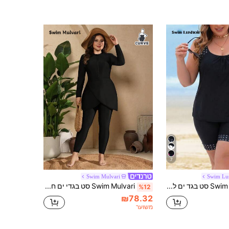
7
Swim Mulvari
Swim Lu
Swim Lushoire סט בגד ים לנשים עם גופייה מעוצבת באבני חן וקיפולים למסעות חופשה ומכנס קצר צמוד
Swim Mulvari סט בגדי ים חתיכה אחת בסגנון צנוע עם שרוולים ארוכים ורוכסן קדמי לנשים במידות גדולות, 2 יחידות, כיסוי מלא
%12
₪78.32
משוער