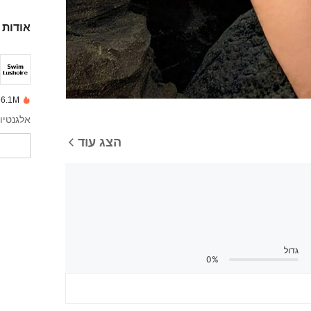
אודות 
6.1M נמכרו לאחרונה
אלגנטיו
הצג עוד
גדול
0%