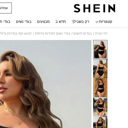
שמלות
 navigate search
קטגוריות
רק בשבילך
חדש ב
מבצעים
בגדי נשים
בגדי ח
/
/
/
דף הבית
בגדים לנשים
בגדי נשים למידות גדולות
לבוש חוף במידות גדולו