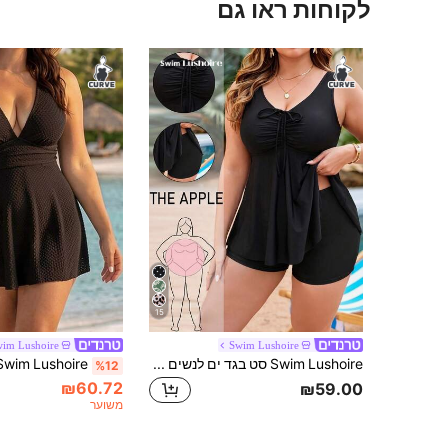
לקוחות ראו גם
15
im Lushoire
Swim Lushoire
Swim Lushoire סט בגד ים לנשים במידה גדולה 2 חלקים, הדפס אקראי, גופייה ומכנס, שרוך קדמי, שליטה בבטן, מחטב, מינימליסטי לחופשה בחוף
%12
₪60.72
₪59.00
משוער