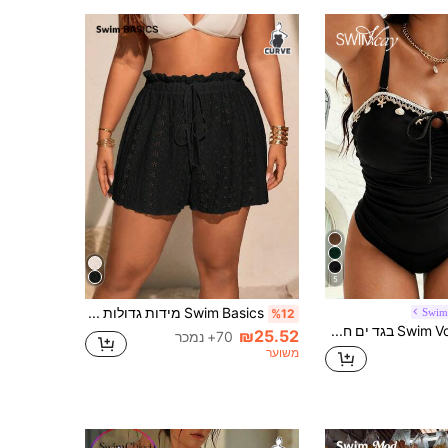
5
Swim Basics מידות גדולות נשים בד אקארד קז'ואל חופשה שיפון כיסוי
Swim
%12
Swim Vcay 2026 בגד ים חתיכה אחת עם גימור כוכבי ים, אופנת חוף לנשים במידות גדולות, עם קפלים ורצועות להסרה
₪25.52
70+ נמכר
משוער