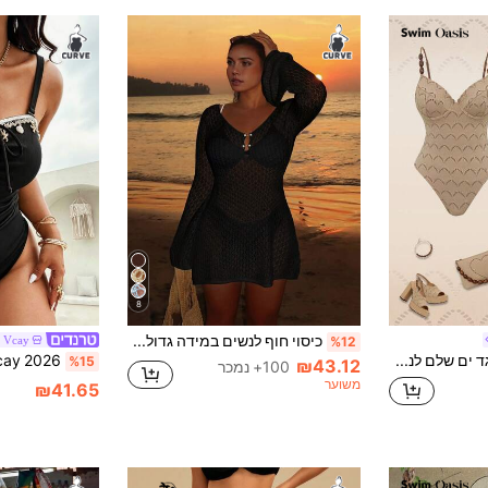
8
כיסוי חוף לנשים במידה גדולה עם שרוול ארוך וסריגת קרושה חלולה, סגנון בוהמי אלגנטי לחופשת חוף, תלבושת קיץ שחורה
 Vcay
%12
Swim Oasis בגד ים שלם לנשים במידה גדולה, אביב/קיץ 2026, בד מיוחד, פרימיום, מינימליסטי
%15
₪43.12
100+ נמכר
משוער
₪41.65