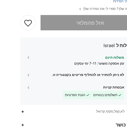
ך המידות
 שלך? ספרי לי את המידה שלך
 מוצר זה אזל
אזל מהמלאי
וח ל
Israel
משלוח חינם
זמן אספקה ​​משוער:
7-11 ימי עסקים
לא ניתן להחזיר או להחליף פריטים בקטגוריה זו.
אבטחת קניות
תשלומים בטוחים
הגנת הפרטיות
לא,קפל,סקסי,קז'ואל
315K
8.1K
4.89
 כושר