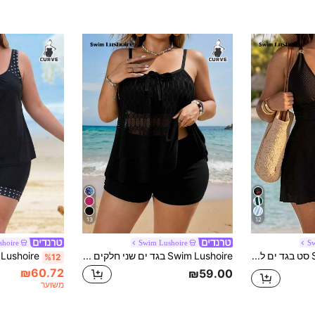
13
12
shoire
Swim Lushoire
Sw
Swim Lushoire סט בגד ים לנשים במידה גדולה, סגנון קמיסול מחמיא, שחור, קיץ 2026, למראה בוגר, לחוף הים
Swim Lushoire בגד ים שני חלקים לנשים במידות גדולות עם כתפיות ספגטי מודפסות ומכנסיים קצרים בגזרה גבוהה, לחופשה קז'ואל
%12
₪60.72
₪59.00
משוער