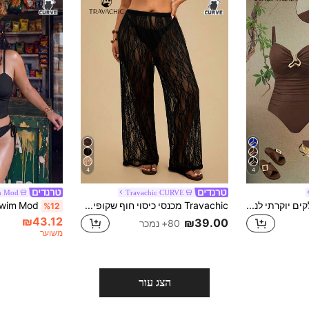
4
4
m Mod
Travachic CURVE
Swim Oasis סט 2 חלקים יוקרתי לנשים במידה גדולה Oasis, בגד ים שלם צבע קפה עם רצועות ספגטי, גב חשוף, גזרה צמודה, כולל חצאית סרונג רשת שחורה, לקיץ, חוף ים וחופשה
Travachic מכנסי כיסוי חוף שקופים תחרה בצבע אחיד לנשים מידות גדולות, קז'ואל, חופשה, בגדי חופשה נשים, חופשה, בגדי חופשה קיץ, בגדי חופשה לנשים, חופשה
%12
₪43.12
₪39.00
80+ נמכר
משוער
הצג עור