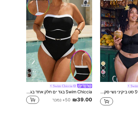
12
Swim Chiccia
Swi
Swim Mod סט ביקיני נשי סקסי ואלגנטי במידה גדולה, 2 חלקים, עם רצועות ספגטי, חלק עליון עם קפלים, שרוך וסרט, בשילוב חלק תחתון עם קשירה צדדית מתכווננת, מתאים לקיץ, חוף, פנאי וחופשה
Swim Chiccia בגד ים חלק אחד בגזרה שחורה ולבנה עם טלאים לנשים במידות גדולות, מינימליסטי ואלגנטי
₪39.00
50+ נמכר