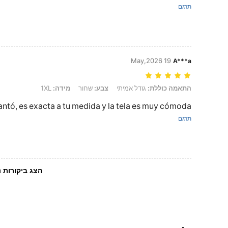
תרגם
19 May,2026
A***a
התאמה כוללת: גודל אמיתי, צבע: שחור, מידה: 1XL
התאמה כוללת:
גודל אמיתי
צבע:
שחור
מידה:
1XL
ntó, es exacta a tu medida y la tela es muy cómoda
תרגם
הצג ביקורות נ