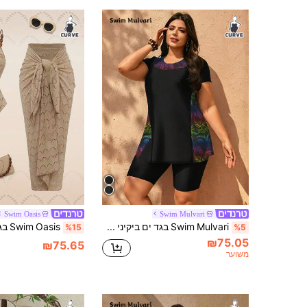
Swim Oasis
Swim Mulvari
Swim Mulvari בגד ים ביקיני צנוע ומחטב לנשים במידה גדולה, 2 חלקים/סט, הדפס עלים אקראי שחור & לבן, פאטצ'וורק, צבע חלק, אופנתי לחופשה ויומיום, צווארון גבוה, מותניים גבוהות, שורטס ושרוול קצר
%15
%5
₪75.05
₪75.65
משוער