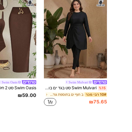
Swim Oasis
Swim Mulvari
Swim Mulvari סט בגד ים בורקיני לשחייה לנשים במידה גדולה, צבע אחיד, צווארון עגול, שרוול ארוך, חולצה ומכנסיים ארוכים, 2 חלקים, מתאים לחופשת קיץ ולחוף
%15
₪59.00
ב חוף ים בתוספת גודל Burkinis
10# רבי מכר
₪75.65