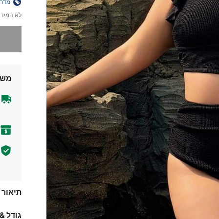
מדרי
לא המידה
מצטערים,
משל
תיאור
גודל &