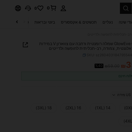
0
0
די שינה
נעליים
תכשיטים & אקססוריס
ביוטי ובריאות
טקסטיל לבית
ט
GlowEve CURVE שמלה רומנטית ורחבה עם צווארון V במידות
 אלגנטית, צמודה, רב-תכליתית לחופשה ולדייטים
SKU: sz26040318479554
3
₪
%40
₪59.00
PRICE AND AVAILABIL
וח חינם
US מידה
18 (3XL)
16 (2XL)
14 (1XL)