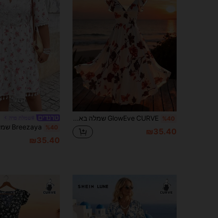
GlowEve CURVE שמלה באורך בינוני לנשים במידות גדולות, צווארון V עמוק וסקסי, שרוולים מקושטים, גזרה בגזרת A; חזה מקושט, מותן אלסטי. שמלה אופנתית וסקסית עם הדפס
#שמלת פרה
%40
%40
₪35.40
₪35.40