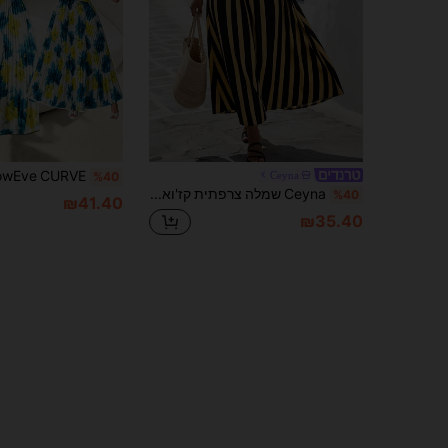
Ceyna
%40
Ceyna שמלה צרפתית קז'ואל אלגנטית עם פסים וצווארון V עם שרוולים קצרים לנשים במידות גדולות
%40
₪41.40
₪35.40