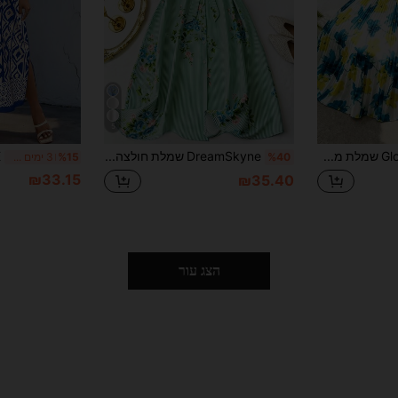
5
GlowEve CURVE שמלת מקסי אלגנטית לנשים בגזרה ישרה, פרחונית, עם צווארון V, ללא שרוולים ומותניים צמודים, בגזרת A-קו, מידות גדולות, מתאימה לקיץ קז'ואל ולחופשה מעודנת
DreamSkyne שמלת חולצה מקסי עם שרוולים אנכיים מודפסים עם קשירה צולבת וקשירה קדמית של Holidaya חליפת חוף לנשים
%40
%15
3 ימים אחרונים
₪33.15
₪35.40
הצג עור