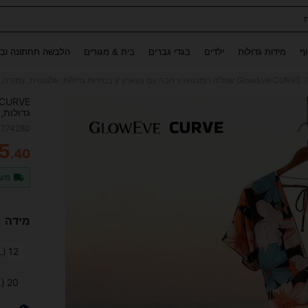
Use up and down arrow keys to חיפוש אחרון and לחפש ולמצוא. Press Enter to select.
וף
מידות גדולות
ילדים
בגדי גברים
בית & מגורים
הלבשה תחתונה ובג
/
GlowEve CURVE שמלה רומנטית ורחבה עם צווארון V במידות גדולות, אלגנטית, צמודה, רב-תכליתית לחופשה ולדייטים
גדולות,
4774280
5
.40
ITY
משל
מידה
12 (0XL)
20 (4XL)