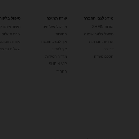
מידע לגבי החברה
עזרה תמיכה
טיפול בלקוח
אודות SHEIN
מידע למשלוחים
תיצור איתנו ק
מפעיל בלוגר אופנה
החזרות
צורת תשלום
אחריות חברתית
איך לבצע הזמנה
נקודות הבונוס של
קריירה
איך לעקוב
שאלות נפוצות
הסכם פשרה
מדריך המידות
SHEIN VIP
ההחזר