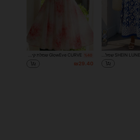
22
SHEIN LUNE שמלת נשים עם שרוולי עטלף והדפס גיאומטרי במידות גדולות
GlowEve CURVE שמלת קיץ אלגנטית רומנטית בסגנון חופשה עם הדפס פרחים קטנים לנשים במידה גדולה
%40
₪29.40