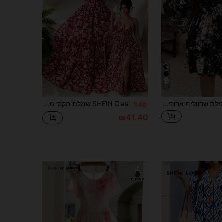
12
SHEIN Clasi שמלת שרוולים ארוכים עם צווארון V בהדפס פרחוני בגודל פלוס, מתאימה לקיץ
SHEIN Clasi שמלת מקסי מינימליסטית אלגנטית לנשים במידות גדולות עם צווארון V והדפס פרחוני ליום/מסיבה, מתאימה לחגים, חוף, דייטים וטיולים יומיומיים
%40
₪41.40