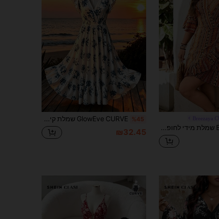
301K
7.7K
4.76
301K
7.7K
4.76
GlowEve CURVE שמלת קיץ לנשים במידות גדולות, שמלה מקומטת עם קפלים, קשירה במותן, שמלה פרחונית רומנטית, שמלה לבנה במידות גדולות, שמלת חוף במידות גדולות, מתאים לאביב, חופשה, נסיעות, אורחת חתונה, סיום לימודים, אלגנטי, רשמי, מסיבה, לבוש חיצוני
Breezaya 
%45
Breezaya שמלת מידי לחופשה קז'ואלית עם צווארון V וקשירה במותניים, מידות גדולות לנשים
₪32.45