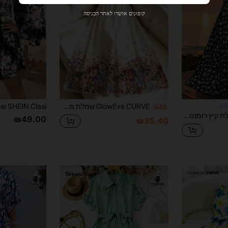
33
קופון מוצר
%הנחה
מוגבל ל-₪270
קופונים אושרו לאחר הכניסה
הזמנות ₪486+
מוגבל בזמן
משתמש חדש
31
קופון מוצר
%הנחה
מוגבל ל-₪539
הזמנות ₪745+
מוגבל בזמן
GlowEve CURVE שמלת מקסי אלגנטית במידה גדולה בצבע בז' לקיץ עם הדפס פרחים, עיצוב קשירה במותניים, שרוולי פלאטר צמודים, גזרת A-Line, למסיבת תה, אורחת לחתונה, חג
ת
%40
Breezaya שמלת קיץ רומנטית פרחונית עם צווארון V לנשים במידות גדולות, שמלת מקסי עם קפלים במותן אלסטי, מתאימה לחופשת חוף וטיולים שמלות קיץ לנשים שמלת פרחונית לנשים שמלות קז'ואל לנשים שמלת חג לנשים שמלת אביב לנשים
₪49.00
₪35.40