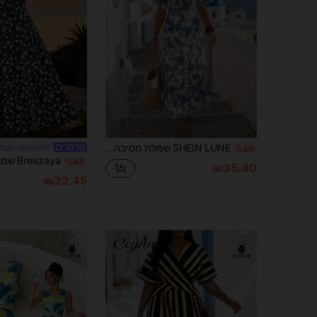
SHEIN LUNE שמלת מסיבה קז'ואל עם צווארון V לנשים במידות גדולות
#רומנטיקה טבעי
%40
%45
₪35.40
₪32.45