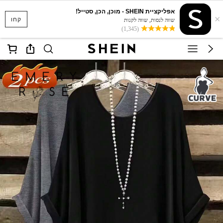
אפליקציית SHEIN - מוכן, הכן, סטייל!
×
קחו
שווה לנסות, שווה לקנות
(1,345)