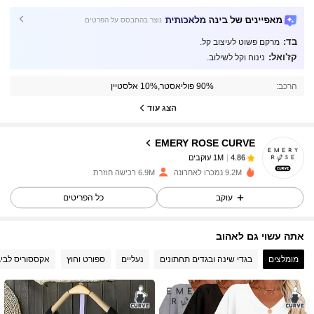
מאפיינים של בינה מלאכותית
נוצר בהתבסס על הפרטים
בד:
מרקם פשוט לעיצוב קל.
1M עוקבים
4.86
קז'ואל:
נינוח וקל לשילוב.
הרכב:
90% פוליאסטר,10% אלסטיין
1M עוקבים
4.86
הצג עוד
EMERY ROSE CURVE
1M עוקבים
4.86
y***0
שילם
לפני יום אחד
9.2M נמכרו לאחרונה
6.9M רכישה חוזרת
1M עוקבים
4.86
עוקב
כל הפריטים
אתה עשוי גם לאהוב
1M עוקבים
4.86
מומלצים
בגדי שינה ובגדים תחתונים
נעליים
ספורט וחוץ
אקססוריס לביג
1M עוקבים
4.86