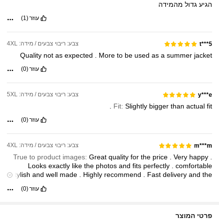
הגיע
גדול
מהמידה
עוזר
(1)
צבע: ריבוי צבעים / מידה: 4XL
5***t
Quality
not
as
expected
.
More
to
be
used
as
a
summer
jacket
עוזר
(0)
צבע: ריבוי צבעים / מידה: 5XL
y***e
.
Fit:
Slightly
bigger
than
actual
fit
עוזר
(0)
צבע: ריבוי צבעים / מידה: 4XL
m***m
True to product images:
Great
quality
for
the
price
.
Very
happy
.
Looks
exactly
like
the
photos
and
fits
perfectly
.
comfortable
stylish
and
well
made
.
Highly
recommend
.
Fast
delivery
and
the
material
feels
really
nice
.
Excellent
value
for
money
.
Would
עוזר
(0)
.
definitely
buy
again
.
The
color
is
beautiful
and
the
fabric
is
soft
פרטי המוצר