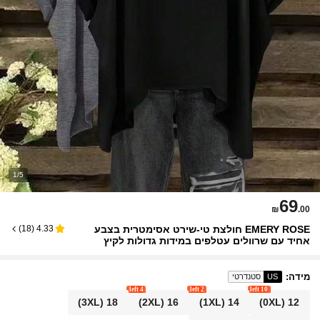
1/5
69
₪
.00
EMERY ROSE חולצת טי-שירט אסימטרית בצבע
)
18
(
4.33
אחיד עם שרוולים עטלפים במידות גדולות לקיץ
מידה
:
US
סטנדרטי
4 left
2 left
10 left
(3XL)
18
(2XL)
16
(1XL)
14
(0XL)
12