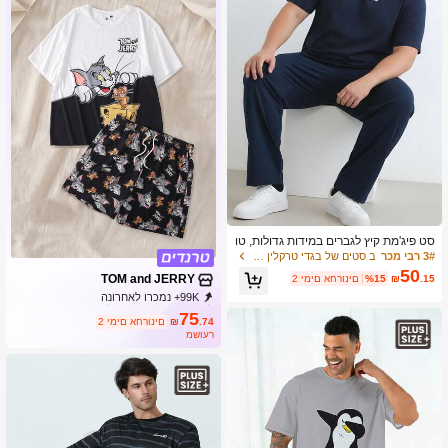
סט פיג'מת קיץ לגברים במידות גדולות, טו
פ ומכנסיים קלילים עם הדפס אותיות, קז'ו
3# רבי מכר
ב סטים של בגדי טרקלין לגברים במידות גדולות
אל ונוח
50
TOM and JERRY
.15
₪
%15
2 ימים אחרונים
99K+ נמכרו לאחרונה
99K+ רכישה חוזרת
233K מנוי
75
.74
₪
2 ימים אחרונים
משוער