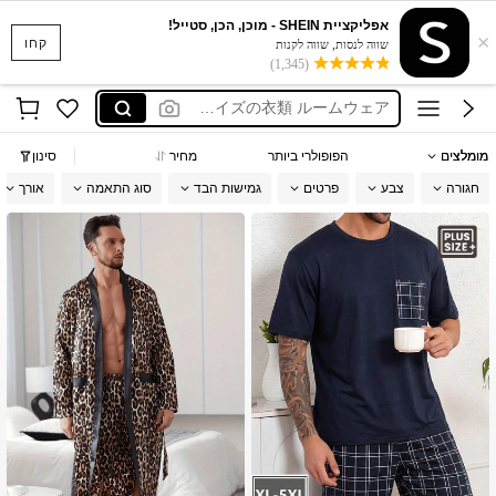
בגד ים
אפליקציית SHEIN - מוכן, הכן, סטייל!
×
conjunto lupo plus size
קחו
שווה לנסות, שווה לקנות
(1,345)
メンズプラスサイズの衣類 ルームウェア
apple body
anewsta שמלות
מומלצים
הפופולרי ביותר
מחיר
סינון
בגד ים
חגורה
צבע
פרטים
גמישות הבד
סוג התאמה
אורך
conjunto lupo plus size