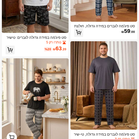
סט פיג'מה לגברים במידה גדולה, חולצת
59
טי עם הדפס אותיות אפורה בשרוול קצר
₪
.00
+ מכנסיים ארוכים במשבצות, עיצוב משע
סט פיג'מה במידה גדולה לגברים: טישיר
שע, מתאים למנוחה בבית
ט עם הדפס בקר משחקים בשרוול קצר +
נותרו רק 5
מכנסיים עם הדפס בקר משחקים מלא, מ
63
%20
₪
.20
תאים לפנאי בבית
1
סט פיג'מה לגברים במידה גדולה, טי-שיר
ט עם שרוול קצר בצבע כחול כהה חלק +
0