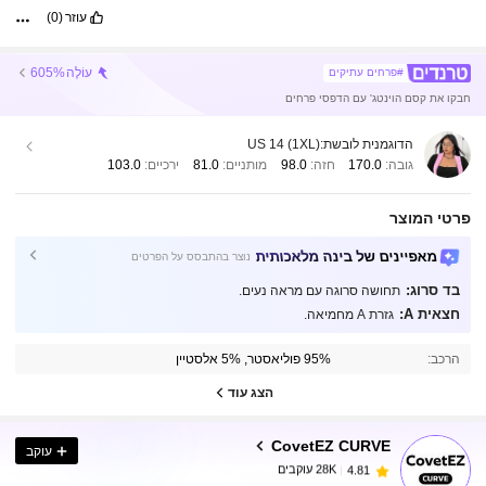
עוזר
(0)
עוֹלֶה
605%
#פרחים עתיקים
חבקו את קסם הוינטג' עם הדפסי פרחים
הדוגמנית לובשת:
US 14 (1XL)
גובה:
170.0
חזה:
98.0
מותניים:
81.0
ירכיים:
103.0
פרטי המוצר
מאפיינים של בינה מלאכותית
נוצר בהתבסס על הפרטים
בד סרוג:
תחושה סרוגה עם מראה נעים.
חצאית A:
גזרת A מחמיאה.
28K עוקבים
4.81
הרכב:
95% פוליאסטר, 5% אלסטיין
28K עוקבים
4.81
הצג עוד
CovetEZ CURVE
עוקב
28K עוקבים
4.81
z***1
שילם
לפני יום אחד