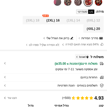
מידה
:
US
סטנדרטי
6 left
(3XL)
18
(2XL)
16
(1XL)
14
(0XL)
12
(4XL)
20
מדריך המידות
בדוק את הגודל שלי
94%
מצא שזה תואם למידה
לא המידה שלך? ספרו לנו
משלוח ל
Israel
משלוח חינם(הזמנות ≥ ₪35.00)
זמן אספקה ​​משוער:
7-11 ימי עסקים
החזרות בחינם
תשלומים בטוחים · הגנת הפרטיות
4.93
(500+)
הצג עוד
קטן
גודל אמיתי
גדול