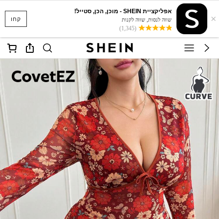
אפליקציית SHEIN - מוכן, הכן, סטייל!
×
קחו
שווה לנסות, שווה לקנות
(1,345)