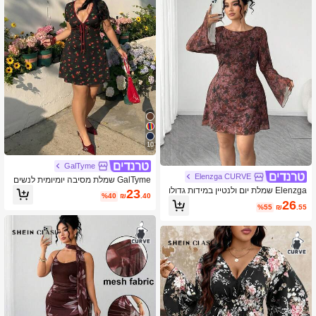
10
GalTyme
Elenzga CURVE
GalTyme שמלת מסיבה יומיומית לנשים
במידה גדולה עם הדפס דובדבנים
Elenzga שמלת יום ולנטיין במידות גדולו
23
%40
₪
.40
ת עם רשת פרחונית אלגנטית
26
%55
₪
.55