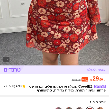
1/7
29
₪
.00
מ
%41
₪49.00
CovetEZ שמלה ארוכת שרוולים עם הדפס
)
500+
(
4.93
פרחוני וגימור תחרה, מידות גדולות, סתיו/חורף
צבע: חום