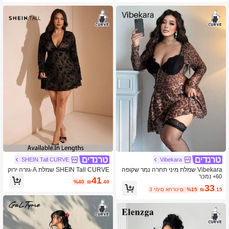
חום, אלגנטית, קז'ואל, סטריט-וור, בوهו, פ
סטיבל מוזיקה, אביב קיץ, ביגוד נשים
SHEIN Tall CURVE
Vibekara
Vibekara שמלת מיני תחרה נמר שקופה
SHEIN Tall CURVE שמלת A-גזרה ירוק
60+ נמכר
עם הלבשה תחתונה סקסית אלגנטית, מי
ה עם צווארון V במידות גדולות, אביב/קיץ
41
%40
₪
.40
דה גדולה
33
.15
₪
%15
3 ימים אחרונים