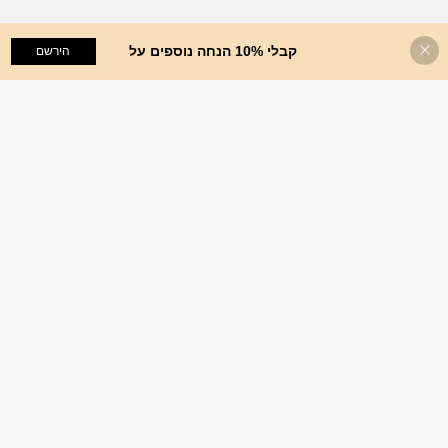
קבלי 10% הנחה נוספים על
הוסף לעגלת הקניות
הירשם
%49 הנחה!