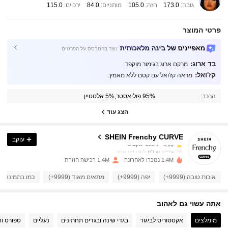
גובה:
173.0
חזה:
105.0
מותניים:
84.0
ירכיים:
115.0
פרטי המוצר
מאפיינים של בינה מלאכותית
נוצר בהתבסס על הפרטים
בד ארוג:
מרקם ארוג בגימור מוקפד.
קז'ואל:
מראה קז'ואל עם קסם ללא מאמץ.
183K עוקבים
4.90
הרכב:
95% פוליאסטר,5% אלסטיין
183K עוקבים
4.90
הצג עוד
SHEIN Frenchy CURVE
עוקב
183K עוקבים
4.90
a***a
שילם
לפני יום אחד
1.4M נמכרו לאחרונה
1.4M רכישה חוזרת
183K עוקבים
4.90
איכות טובה (9999+)
יפה (9999+)
מתאים מאוד (9999+)
כמו בתמונה (9999+)
אתה עשוי גם לאהוב
183K עוקבים
4.90
מומלצים
אקססוריס לביגוד
בגדי שינה ובגדים תחתונים
נעליים
ספורט וח