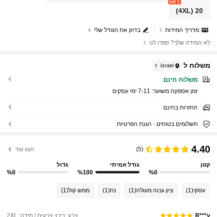
3 left
(4XL)
20
מדריך המידות
בדוק את הגודל שלי
לא המידה שלך? ספרו לנו
משלוח ל
Israel
משלוח חינם
זמן אספקה ​​משוער:
7-11 ימי עסקים
החזרות בחינם
תשלומים בטוחים · הגנת הפרטיות
4.40
(5)
הצג עוד
קטן
גודל אמיתי
גדול
%0
%100
%0
עסקי
(1)
ציון גבוה מעולה
(1)
נח
(1)
ממש קול
(1)
צבע: ריבוי צבעים / מידה: 2XL
R***y