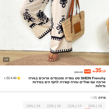
1/6
35
₪
.19
%49
₪69.00
SHEIN Frenchy סט גופייה ומכנסיים ארוכים בגזרה
)
5
(
4.40
ארוכה עם שוליים וגזרה קשירה לחוף הים במידות
גדולות
מידה
US
(3XL)
18
(2XL)
16
(1XL)
14
(0XL)
12