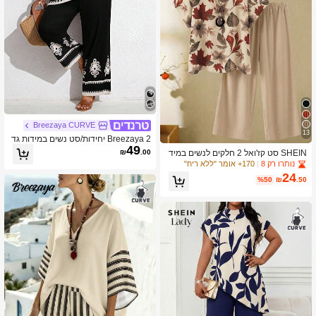
Breezaya CURVE
13
Breezaya 2 יחידות/סט נשים במידות גד
49
ולות עם הדפס כתף פתוחה ומכנסיים רפו
SHEIN סט קז'ואל 2 חלקים לנשים במיד
₪
.00
יים, תלבושת חופשה מינימליסטית אומנו
ה גדולה, חולצה עם הדפס עלים וצווארון
נותרו רק 8
170+ אומר "ללא ריח"
תית אלגנטית קז'ואל
עגול ומכנסיים רחבים
24
%50
₪
.50