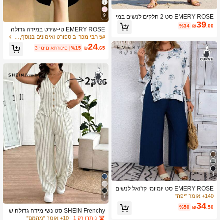
9
EMERY ROSE סט 2 חלקים לנשים במי
39
דות גדולות, אלגנטי, קז'ואל, פסים, סט נ
%34
₪
.00
EMERY ROSE טי-שירט במידה גדולה
שים, סטים של תלבושות לחופשה, תלבו
בסגנון צרפתי אלגנטי, צוואון V, שחור & ל
שות קיץ לנשים
5# רבי מכר
ב ספורט ואימונים בנוסף, גודל צמרות
בן עם ניגודיות, עיטור רפילי, שרוול קצר, גז
24
.65
₪
%15
3 ימים אחרונים
רה צמודה
4
EMERY ROSE סט יומיומי קז'ואל לנשים
במידה גדולה: חולצה עם צוואון עגול והד
140+ אומר "יפה"
7
פס פרחים ומכנסיים רחבים
34
%50
₪
.50
SHEIN Frenchy סט נשי מידה גדולה ש
ל וסט בלייזר פסים עם כפתור בודד ומכנס
נותרו רק 1
10+ אומר "מהמם"