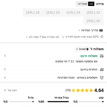
מידה
:
US
סטנדרטי
(3XL)
18
(2XL)
16
(1XL)
14
(0XL)
12
(4XL)
20
מדריך המידות
90%
מצא שזה תואם למידה
לא המידה שלך? ספרו לנו
משלוח ל
Israel
משלוח חינם
זמן אספקה ​​משוער:
7-11 ימי עסקים
החזרות בחינם
תשלומים בטוחים · הגנת הפרטיות
4.64
(70)
הצג עוד
קטן
גודל אמיתי
גדול
%5
%90
%5