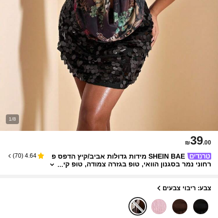
1/8
39
₪
.00
SHEIN BAE מידות גדולות אביב/קיץ הדפס פ
)
70
(
4.64
רחוני נמר בסגנון הוואי, טופ בגזרה צמודה, טופ קי
ץ, קפיצים לנשים, טופ סקסי, מערבונים לנשים, טו
פ ליציאה, חופשות לנשים, טופ לנשים, בגדי משרד לנ
שים, חופשות נשים, מערבונים לנשים, הופעות קאנטר
צבע: ריבוי צבעים
י, קאוגירלז לנשים, קימור