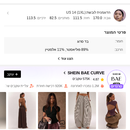
הדוגמנית לובשת:
US 14 (1XL)
גובה:
170.0
חזה:
111.5
מותניים:
82.5
ירכיים:
113.5
פרטי המוצר
575K עוקבים
4.87
חומר:
בד סרוג
הרכב:
89% פוליאסטר, 11% אלסטיין
575K עוקבים
4.87
הצג עוד
SHEIN BAE CURVE
עוקב
575K עוקבים
4.87
s***6
שילם
לפני יום אחד
1.2M נמכרו לאחרונה
920K רכישה חוזרת
עליית עוקבים של 20%
575K עוקבים
4.87
575K עוקבים
4.87
575K עוקבים
4.87