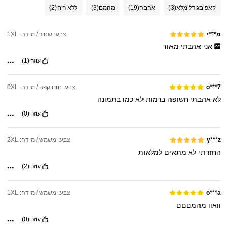
קאפ בגודל מלא
(3)
אהבה
(19)
מהמם
(3)
ללא ריח
(2)
צבע: שחור / מידה: 1XL
מ***י
אני
אהבתי
מאוד
עוזר
(1)
צבע: חום קפה / מידה: 0XL
o***7
לא
אהבתי
חשופה
ברמות
לא
כמו
בתמונה
עוזר
(0)
צבע: משמש / מידה: 2XL
y***z
החזרתי
לא
מתאים
למלאות
עוזר
(2)
צבע: משמש / מידה: 1XL
o***a
וואוו
מהמםםם
עוזר
(0)