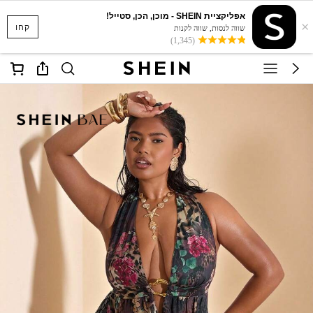
אפליקציית SHEIN - מוכן, הכן, סטייל!
×
קחו
שווה לנסות, שווה לקנות
(1,345)