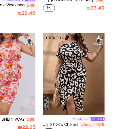
%40
%40
₪23.40
₪29.40
6
Chikora
%55
Chikora שמלת קיץ אלגנטית עם הדפס נמר ועטיפה, מידות גדולות, עסקים מזדמנים
%15
היום האחרון
₪22.05