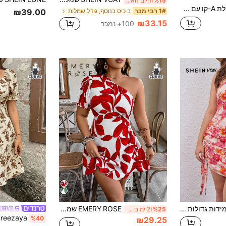
%15
היום האחרון
Weeklong שמלת A-קו עם שוליים צבעוניים, כתף וקשירה, לחופשה במידות גדולות לנשים
ב כִּיס בנוסף, גודל שמלות
1# רבי מכר
₪39.00
₪33.15
100+ נמכר
SHEIN VCAY מידות גדולות הדפס פרחוני כתף אחת שמלת חוף עם מותניים שרוכים
EMERY ROSE שמלה עם שרוול נפוח עם הדפס פרחוני לנשים במידות גדולות, מתאימה לחופשה
CURVE
%25
2 ימים אחרונים
%40
₪29.25