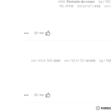
Formato do corpo:
תפוח
צבע:
ריבוי צבעים
מידה:
1XL
עוזר (0)
מָתנַיִם:
131 cm / 52 in
מוֹתֶן:
109 cm / 43 in
עוזר (0)
וספות