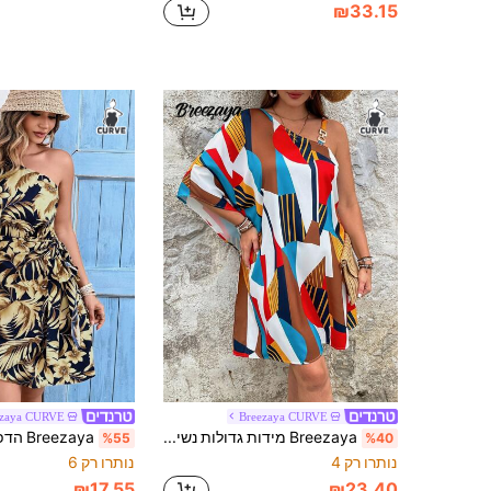
₪33.15
ezaya CURVE
Breezaya CURVE
Breezaya מידות גדולות נשים דפוס גיאומטרי חג מזדמן צבעוני צוואר אסימטרי צוואר מתכת אבזם דקור שמלה קצרה
%55
%40
נותרו רק 4
נותרו רק 6
₪17.55
₪23.40