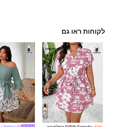
לקוחות ראו גם
4
SHEIN Frenchy שמלת קיץ לחופשה במידות גדולות עם שרוולי עטלף וצווארון V עם קשירה במותניים
Weeklong