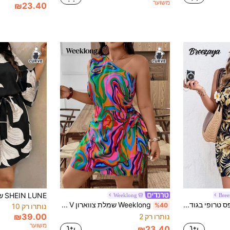
משוער
₪23.40
Weeklong
Bre
Breezaya הדפס טרופי בגודל פלוס כתף אחת עם קשר דקור שמלת שולי שולי
Weeklong שמלת צווארון V עם פפיון לנשים במידות גדולות, לבוש לחופשה/חוף
%40
נותרו רק 10
₪39.00
נותרו רק 2
משוער
₪23.40