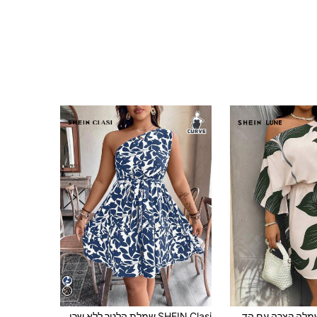
SHEIN LUNE שמלה קצרה עם הדפס פרחוני אחיד, כתפיים אסימטריות, לחופשת אביב/קיץ לנשים, מידות גדולות
SHEIN Clasi שמלת הלטר ללא שרוולים הדפסת צמחים לנשים במידות גדולות, לחופשה