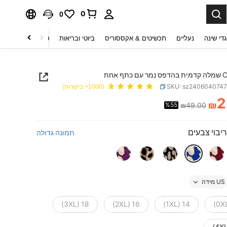
0
0
די שינה
נעליים
תכשיטים & אקססוריס
ביוטי ובריאות
טקסטיל לבית
ט
תף אחת
SKU: sz240604074
(1000+ ביקורות)
2
₪
%55
₪49.00
PRICE AND AVAILABIL
ריבוי צבעים
תמונה גדולה
US מידה
18 (3XL)
16 (2XL)
14 (1XL)