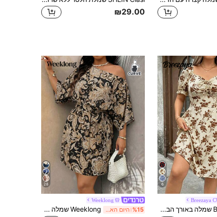
₪29.00
28
6
Weeklong
Breezaya 
Breezaya שמלה באורך הברך עם צווארון חפתים פרחוני וצווארון לב לנשים במידות גדולות
Weeklong שמלה קצרה לנשים במידה גדולה, אביב/קיץ, לחופשה, כתף אסימטרית, מותניים צמודות, צבע אחיד, הדפס פרחים גדול
%15
היום האחרון