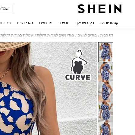
שמלות
 navigate search
קטגוריות
רק בשבילך
חדש ב
מבצעים
בגדי נשים
בגדי ח
/
/
/
דף הבית
בגדים לנשים
בגדי נשים למידות גדולות
שמלות במידות גדולות