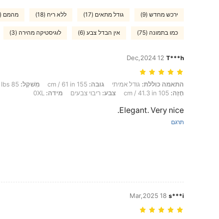
ירכש מחדש (9)
גודל מתאים (17)
ללא ריח (18)
מהמם (23)
כמו בתמונה (75)
אין הבדל צבע (6)
לוגיסטיקה מהירה (3)
12 Dec,2024
T***h
התאמה כוללת: גודל אמיתי, גובה: 155 cm / 61 in, מִשׁקָל: 85 kg / 187 lbs, מָתנַיִם: 121 cm / 48 in, מוֹתֶן: 94 cm / 37 in, חָזֶה: 105 cm / 41.3 in, צבע: ריבוי צבעים, מידה: 0XL
התאמה כוללת:
גודל אמיתי
גובה:
155 cm / 61 in
מִשׁקָל:
85 kg / 187 lbs
חָזֶה:
105 cm / 41.3 in
צבע:
ריבוי צבעים
מידה:
0XL
Elegant. Very nice.
תרגם
18 Mar,2025
s***i