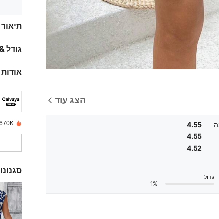
תיאור
גודל &
אודות 
הצג עוד
670K נמכרו לאחרונה
ה
4.55
4.55
4.52
סגנונו
גדול
1%