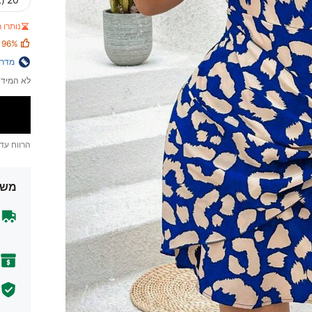
20 (4XL)
נותרו רק
96%
מדרי
לא המידה
הרווח עד
משל