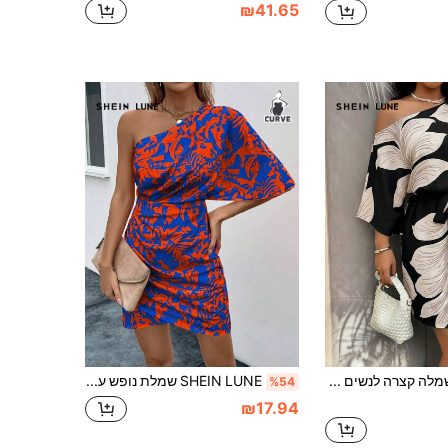
₪41.65
SHEIN LUNE שמלה קצרה לנשים במידה גדולה, אביב/קיץ, לחופשה, כתף אחת, הדגשת מותניים, צבע אחיד, הדפס פרחים גדול
SHEIN LUNE שמלת נופש עם הדפס טרופי בגודל פלוס באורך כתפיים עיטוף באורך הברך
%54
₪17.94