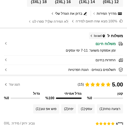
(3XL)
18
(2XL)
16
(1XL)
14
(0XL)
12
מדריך המידות
בדוק את הגודל שלי
100%
מצא שזה תואם למידה
לא המידה שלך? ספרו לנו
משלוח ל
Israel
משלוח חינם
זמן אספקה ​​משוער:
7-11 ימי עסקים
החזרות בחינם
תשלומים בטוחים · הגנת הפרטיות
5.00
(15)
הצג עוד
קטן
גודל אמיתי
גדול
%0
%100
%0
רצועה נוחה
(1)
עסקי
(1)
יפה
(2)
פוש אפ טוב
(1)
צבע: ירוק / מידה: 0XL
s***i