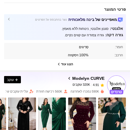
פרטי המוצר
מאפיינים של בינה מלאכותית
נוצר בהתבסס על הפרטים
אלגנטי:
סגנון אלגנטי, נינוחות ללא מאמץ.
גזרה דקה:
גזרה צמודה עם קווים נקיים.
320K עוקבים
4.91
חומר:
סְרִיגִים
הרכב:
100% ויסקוזה
320K עוקבים
4.91
הצג עוד
Modelyn CURVE
עוקב
320K עוקבים
4.91
b***e
שילם
לפני 6 שעות
590K נמכרו לאחרונה
560K רכישה חוזרת
עליית עוקבים של 21%
320K עוקבים
4.91
320K עוקבים
4.91