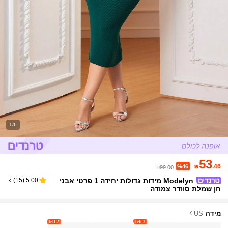
1/6
53
₪
.46
%46
₪99.00
Modelyn מידות גדולות יחידה 1 פרטי אבני
)
15
(
5.00
חן שמלת סוודר צמודה
מידה
US
2 left
3 left