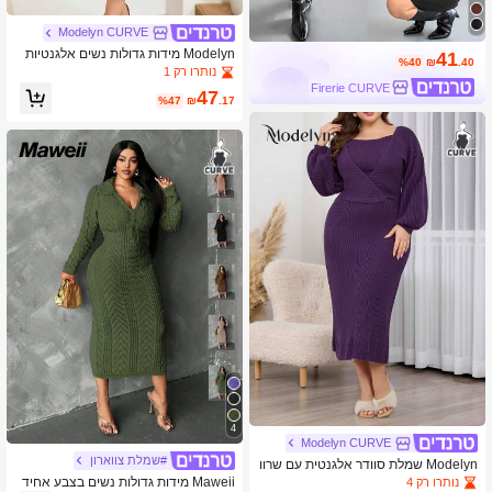
Modelyn CURVE
Modelyn מידות גדולות נשים אלגנטיות
41
%40
₪
.40
בצבע אחיד מתקפל מחוץ לכתף פו פנינת
נותרו רק 1
דקור שמלת סוודר מצוידת
Firerie CURVE
47
%47
₪
.17
4
Modelyn CURVE
#שמלת צווארון
Modelyn שמלת סוודר אלגנטית עם שרוו
ל פנסים בצבע אחיד, מתאימה לסתיו/חור
Maweii מידות גדולות נשים בצבע אחיד
נותרו רק 4