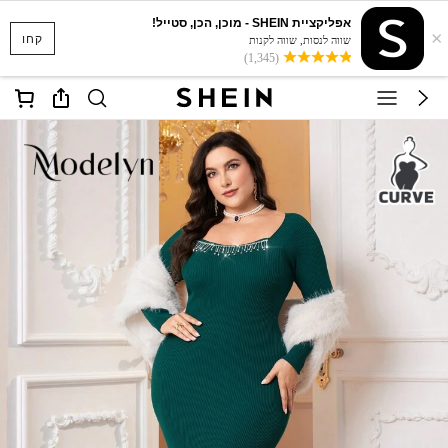
אפליקציית SHEIN - מוכן, הכן, סטייל!
×
קחו
שווה לנסות, שווה לקנות
(1,345)