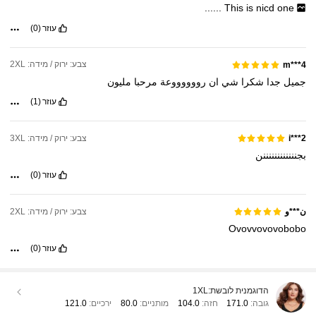
......
This
is
nicd
one
עוזר
(0)
צבע: ירוק / מידה: 2XL
m***4
جميل
جدا
شكرا
شي
ان
رووووووعة
مرحبا
مليون
עוזר
(1)
צבע: ירוק / מידה: 3XL
i***2
بجننننننننننننن
עוזר
(0)
צבע: ירוק / מידה: 2XL
ن***و
Ovovvovovobobo
עוזר
(0)
הדוגמנית לובשת:
1XL
גובה:
171.0
חזה:
104.0
מותניים:
80.0
ירכיים:
121.0