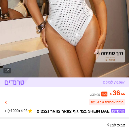
1/5
36
₪
.66
%6
₪39.00
הנחה אקראית של ₪2.34
SHEIN BAE בגד גוף צוואר צוואר נצנצים
)
1000+
(
4.93
צבע: לבן