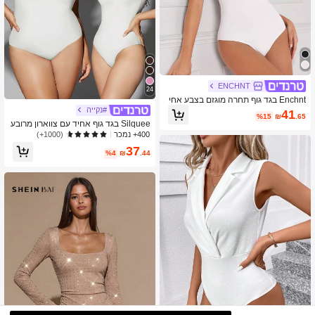
ENCHNT
24
Enchnt בגד גוף תחרה מוגזם בצבע אחי
ד אופנתי בקיץ
#נקייה
41
%15
₪
.65
Silquee בגד גוף אחיד עם צווארון מרובע
אחד
400+ נמכר
(1000+)
37
%4
₪
.44