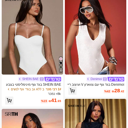
2.7M עוקבים
4.91
2.7M עוקבים
4.91
30
SHEIN BAE
Denimoi
Denimoi בגד גוף עם צווארון V ועיצוב ריי
SHEIN BAE בגד גוף מינימליסטי בצבע
נסטון לנשים
אחיד לנשים, קז'ואל יומיומי, קיץ
1# רבי מכר
ב ללא גב בגדי גוף לנשים
28
%42
₪
.42
8k+ נמכר
41
%15
₪
.65