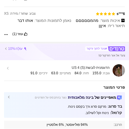
צבע: שחור / מידה: XS
s***6
איכות מוצר:
מהמםםםםם
נאמן לתמונות המוצר:
אותו
דבר
תיאור ריח:
איןןן
עוזר
(1)
עוֹלֶה
10%
#צעד לתוך זרקור
צעד אל אור הזרקורים!
הדוגמנית לובשת:
US 4 (S)
גובה:
155.0
חזה:
84.0
מותניים:
63.0
ירכיים:
91.0
פרטי המוצר
מאפיינים של בינה מלאכותית
נוצר בהתבסס על הפרטים
בד סרוג:
מרקם סרוג ורך בקסם נינוח.
קז'ואל:
נינוח וקל לשילוב.
2.7M עוקבים
4.91
הרכב:
94% פוליאסטר, 6% אלסטיין