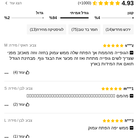
4.93
(1000+)
הצג עוד
קטן
גודל אמיתי
גדול
%2
%94
%4
ירכש מחדש
(14)
חומר בד טוב
(75)
לוגיסטיקה מהירה
(13)
צבע: חאקי / מידה: M
s***z
הגופייה
מהממת
אך
הפתח
שלה
ממש
עמוק
בחזה
ווזה
מאכזב
מפני
שצריך
לשים
גופייה
מתחת
ואז
זה
מכער
את
הבגד
גוף.
מבחינת
הגודל
תואם
את
המידות
בארץ
עוזר
(4)
צבע: לבן / מידה: S
m***1
מהמם
👍🏻👍🏻👍🏻👍🏻👍🏻👍🏻👍🏻👍🏻👍🏻👍🏻👍🏻👍🏻👍🏻👍🏻👍🏻👍🏻👍🏻👍🏻
עוזר
(2)
צבע: לבן / מידה: L
h***3
ממש
יפה
הפתח
עמוק
עוזר
(1)