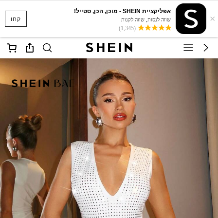
אפליקציית SHEIN - מוכן, הכן, סטייל!
×
קחו
שווה לנסות, שווה לקנות
(1,345)