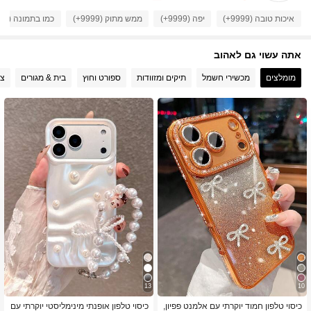
12K עוקבים
4.91
איכות טובה (9999+)
יפה (9999+)
ממש מתוק (9999+)
כמו בתמונה (9999+)
אתה עשוי גם לאהוב
12K עוקבים
4.91
מומלצים
מכשירי חשמל
תיקים ומזוודות
ספורט וחוץ
בית & מגורים
צי
12K עוקבים
4.91
12K עוקבים
4.91
12K עוקבים
4.91
12K עוקבים
4.91
12K עוקבים
4.91
13
10
כיסוי טלפון חמוד יוקרתי עם אלמנט פפיון,
כיסוי טלפון אופנתי מינימליסטי יוקרתי עם