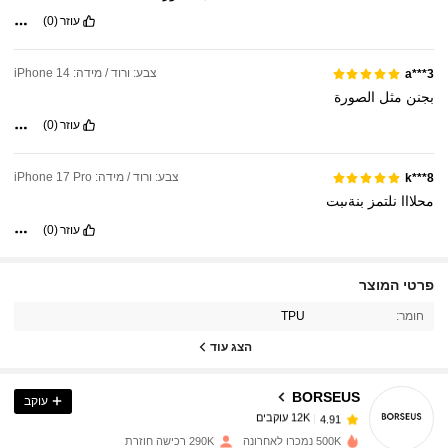
עוזר
(0)
צבע: ורוד / מידה: iPhone 14
a***3
بجنن
مثل
الصورة
עוזר
(0)
צבע: ורוד / מידה: iPhone 17 Pro
k***8
محلااا
نلتمز
بنةىبت
עוזר
(0)
פרטי המוצר
12K עוקבים
4.91
חומר:
TPU
הצג עוד
12K עוקבים
4.91
BORSEUS
עוקב
12K עוקבים
4.91
י***ה
שילם
לפני יום אחד
500K נמכרו לאחרונה
290K רכישה חוזרת