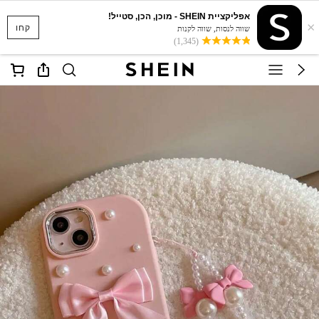
אפליקציית SHEIN - מוכן, הכן, סטייל!
×
קחו
שווה לנסות, שווה לקנות
(1,345)