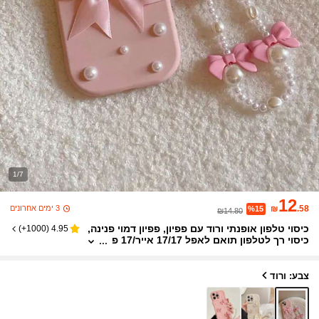
1/7
12
3 ימים אחרונים
₪
.58
%15
₪14.80
כיסוי טלפון אופנתי ורוד עם פפיון, פפיון דמוי פנינה,
)
1000+
(
4.95
כיסוי רך לטלפון תואם לאפל 17/17 אייר/17 פ
רו/17 פרו מקס/16/16 פרו/16 פלוס/16 פרו מק
ס 16/16 פרו/16 פרו מקס/16E/15/15 פרו מקס/15
פרו/14/13/12/XR/11, כיסוי מגן אופנתי נגד נפילות
צבע: ורוד
לנשים, מתנת יום הולדת, מסיבת אביב