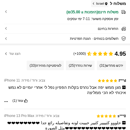
משלוח ל
Israel
משלוח חינם(הזמנות ≥ ₪35.00)
זמן אספקה ​​משוער:
7-11 ימי עסקים
החזרות בחינם
תשלומים בטוחים · הגנת הפרטיות
4.95
(1000+)
הצג עוד
ירכש מחדש
(31)
שירות נהדר
(25)
לוגיסטיקה מהירה
(33)
צבע: ורוד / מידה: iPhone 11
l***d
מגן
ממש
יפה
אבל
נהרס
בקלות
הפפיון
נפל
לי
אחרי
יומיים
לא
נמש
איכותי
לא
הכי
ממליצה
עוזר
(1)
צבע: ורוד / מידה: iPhone 13 Pro Max
s***0
حلووو
كثيييير
كثيير
حبيبت
لونه
وتفاصيله
رائع
جدا
❤️❤️❤️❤️❤️❤️❤️❤️
❤️❤️❤️❤️❤️❤️❤️❤️❤️❤️❤️❤️❤️❤️❤️مثل
الصورة