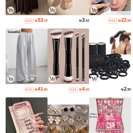
53
3
22
₪
.10
₪
.10
₪
.00
%10-
%24-
41
4
2
₪
.65
₪
.16
₪
.90
%15-
%24-