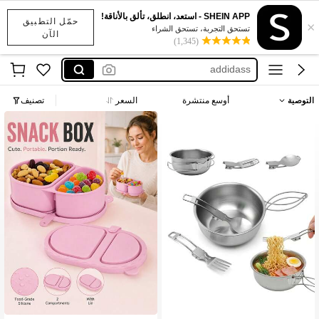
اديداس رجال
SHEIN APP - استعد، انطلق، تألق بالأناقة!
حمّل التطبيق
×
cast iron pan
تستحق التجربة، تستحق الشراء
الآن
(1,345)
poele en fonte
addidass
نايك
التوصية
أوسع منتشرة
السعر
تصنيف
اديداس رجال
cast iron pan
تأسست منذ عام واحد
فقط 2 بيقي