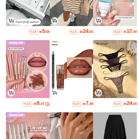
5
24
17
₪
.66
₪
.65
₪
.00
%18-
%15-
%23-
8
7
24
₪
.10
₪
.48
₪
.65
%26-
%15-
%15-