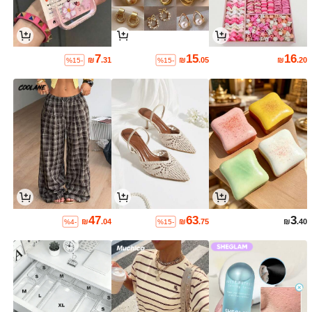
7
15
16
₪
.31
₪
.05
₪
.20
%15-
%15-
47
63
3
₪
.04
₪
.75
₪
.40
%4-
%15-