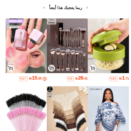
الهواء الطلق | متوافق مع موقد الحث
ربما يعجبك هذا أيضاً
15
26
1
₪
.30
₪
.41
₪
.71
%27-
%5-
%45-