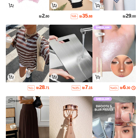
2
35
29
₪
.80
₪
.88
₪
.00
%8-
28
7
6
₪
.71
₪
.15
₪
.30
%1-
%35-
%43-