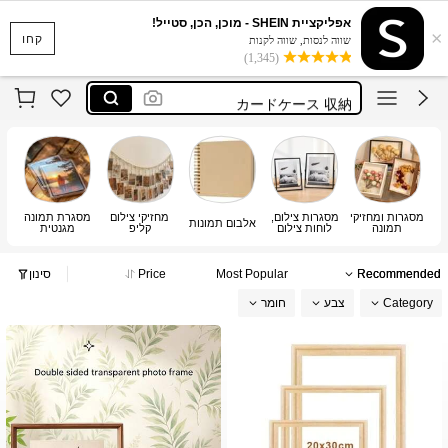
marcos para cuadros
אפליקציית SHEIN - מוכן, הכן, סטייל!
×
claw clip
קחו
שווה לנסות, שווה לקנות
(1,345)
photo frame
カードケース 収納
photo frame for wall
marcos para cuadros
claw clip
מסגרות ומחזיקי
מסגרות צילום,
מחזיקי צילום
מסגרת תמונה
אל
אלבום תמונות
תמונה
לוחות צילום
קליפ
מגנטית
של
Recommended
Most Popular
Price
סינון
Category
צבע
חומר