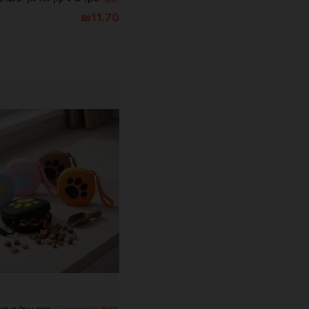
₪11.70