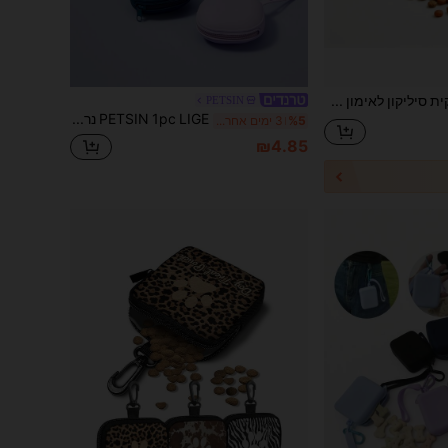
שקית סיליקון לאימון חיות מחמד חמודה עם הדפס כפות, שקית חטיפים ניידת לכלבים, שקית גמול לאימון כלבים קטנים עם יד אחת ועיצוב כפות מקסים, שקית חטיפים עגולה קלת משקל ועמידה למים קלה לניקוי, מתאים למזון לחיות מחמד, גודל קומפקטי מתאים להליכה בחוץ, טיולים רגליים, ריצה, אימון ציות, חומר סיליקון רך וגמיש, אביזר אופנתי לאימון חיות מחמד עם הדפס כפות, חיוני יומיומי לחיות מחמד
PETSIN
PETSIN 1pc LIGE נרתיק סיליקון לאילוף כלבים, צמיד מקשה אחת, גודל כיס מיניאטורי נייד, קל לניקוי, תיק נסיעות לטיולים לחיות מחמד, שקית חטיפים מסיליקון לחיות מחמד, נרתיק נייד לאילוף כלבים
%5
3 ימים אחרונים
₪4.85