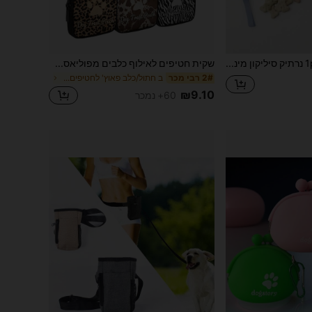
1pc נרתיק סיליקון מיני לאילוף כלבים, שקית חטיפים ניידת לחיות מחמד, שקית חטיפים לכלבים, גודל קטן וקומפקטי, קל לניקוי, תיק נשיאה לרצועה לנסיעות (מתאים לנסיעות גורים או לחוץ), סגירת רוכסן למניעת דליפות שקית חטיפים לכלבים נרתיק חטיפים לכלבים תיק טיול לכלבים
שקית חטיפים לאילוף כלבים מפוליאסטר עם סגירת זיפלוק - שקית חטיפים ניידת לחיות מחמד, מתאימה לפעילויות חוץ וטיולי כלבים, זמינה בצבעים מרובים (הדפס נמר, הדפס פרה, כסף), אידיאלית לבעלי כלבים ומאמני כלבים כמיכל חטיפים לנסיעות לחיות מחמד
ב חתול/כלב פאוץ' לחטיפים לחיות מחמד
2# רבי מכר
₪9.10
60+ נמכר