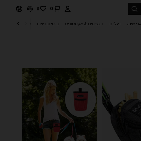
0
0
די שינה
נעליים
תכשיטים & אקססוריס
ביוטי ובריאות
טקסטיל לבית
ט