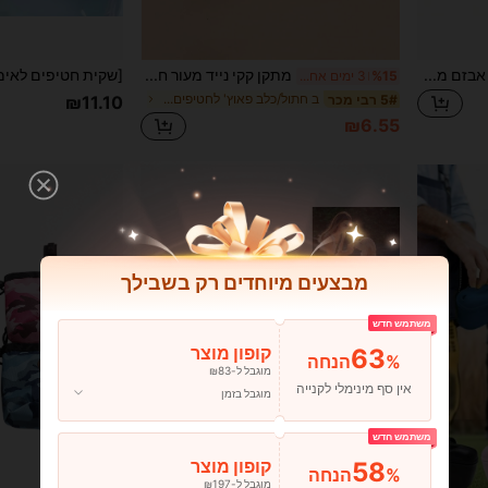
תיק מותן סיליקון 1.66 כוס עם אבזם מגנטי לחטיפים לכלבים, 2 שיטות ענידה עם חגורה וקליפס, נייד לאילוף והליכה
מתקן קקי נייד מעור חיצוני לאסלה / מתקן קקי לחיות מחמד נייד / שקית קקי לכלבים רב-צבעונית חוצת גבולות / רב
%15
3 ימים אחרונים
ב חתול/כלב פאוץ' לחטיפים לחיות מחמד
5# רבי מכר
₪11.10
₪6.55
מבצעים מיוחדים רק בשבילך
משתמש חדש
63
קופון מוצר
%הנחה
מוגבל ל-₪83
אין סף מינימלי לקנייה
מוגבל בזמן
משתמש חדש
58
קופון מוצר
%הנחה
מוגבל ל-₪197