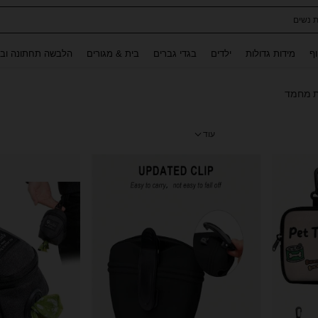
ת נשים
Use up and down arrow keys to חיפוש אחרון and לחפש ולמצוא. Press Enter to select.
וף
מידות גדולות
ילדים
בגדי גברים
בית & מגורים
הלבשה תחתונה ובג
ת מחמד
עוד