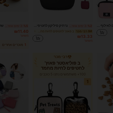
שקית חטיפים לאילוף כלבים אחת, נרתיק חטיפים נייד לחיות מחמד מתאים לפעילויות חוץ והליכה, ציוד לחיות מחמד, אביזרים לחיות מחמד, שקית אטומה לחטיפים לחיות מחמד, צרכי היומיום לחיות מחמד
נרתיק סיליקון לחטיפים לכלבים ביד אחת, תיק אילוף כלבים קטנים בגודל כיס עם טבעת משיכה ומכסה נסגר אוטומטית (רצועת יד כלולה בפנים), תיק אחסון חטיפים נייד לחיות מחמד, קל משקל ונוח לאילוף כלבים, טיולים, פעילויות חוץ, חומר סיליקון רך קל לניקוי, שקית תגמולים עמידה לחיות מחמד, גודל כיס קומפקטי לנשיאה, מתאים לכלבים בינוניים וקטנים, גורים, חיוני לאילוף חיות מחמד, זמין בצבעים שחור, כחול כהה, ורוד, כחול בהיר, ירוק כהה
%2
3 ימים אחרונים
%5
3 ימים אחרונים
₪11.40
ב פאוץ' לחטיפים לחיות מחמד
9# רבי מכר
משוער
₪13.33
משוער
1
מוכרים אחרים
רבי מכר
ב פוליאסטר פאוץ'
לחטיפים לחיות מחמד
100+ משתמשים נתנו 5 כוכבים
1