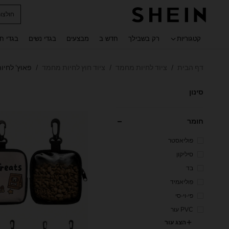
חולצו
 navigate search
קטגוריות
רק בשבילך
חדש ב
מבצעים
בגדי נשים
בגדי ח
דף הבית
ציוד לחיות מחמד
ציוד חוץ לחיות מחמד
פאוץ' לחיו
/
/
/
סינון
חומר
פוליאסטר
סיליקון
בד
פוליאמיד
פי-וי-סי
PVC עור
הצג עור