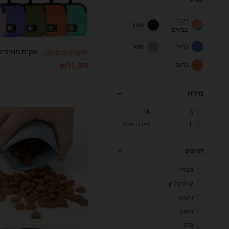
ריבוי
שחור
צבעים
כחול
אפור
%15
3 ימים אחרונים
₪11.39
כתום
מידה
M
S
L
מידה אחת
הדפס
מצויר
קולורבלוק
טקסט
פשוט
גרפי