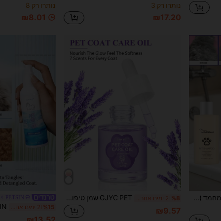
נותרו רק 3
נותרו רק 8
₪8.01
₪17.20
שמפו לחיות מחמד (100 גרם) ניקוי עדין לשיער של חתולים וכלבים, רך וללא קשרים. שמפו זה במשקל 100 גרם מתאים לחתולים וכלבים ביתיים בכל הגילאים. הנוסחה שלו עדינה וידידותית לעור, מסוגלת להסיר בעדינות לכלוך וריחות ממשטח השיער. לאחר השימוש, הוא יכול להפוך את השיער לאוורירי וחלק, ולשמור על ריח עדין לאורך זמן. (שדרוג מוצר, אריזה חיצונית עשויה להשתנות מעט, דגמים חדשים וישנים נשלחים באופן אקראי)
GJYC PET שמן טיפוח לשיער לחיות מחמד - מכיל שמן ג'וג'ובה ושמן קוקוס, מסיר קשרים, מפחית נשירה ומוסיף ברק. מתאים לעור יבש ושיער מסולסל, מרכך ללא שטיפה. 0.67 Fl Oz (ריחות מרובים זמינים)
PETSIN
%8
2 ימים אחרונים
%15
2 ימים אחרונים
₪9.57
₪13.52