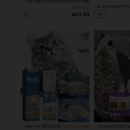
ספריי טיפוח לכלבים למניעת קשרים, ניקוי והחלקה, לשיער פuffy, ללא שטיפה
PETSIN שמן פרווה מרוכז לכלבים וחתולים | טיפול ללא שטיפה בניחוח תפוז מתוק עם טפטפת, 0.67 אונקיות נוזל | להזנה עמוקה, ברק וסירוק קל של קשקשים וגושים
נותרו רק 2
₪12.00
ניקוי וטיפוח שיער לחיות מחמד הופך את השיער לרך וחלק ללא קשרים. מרכך שיער זה לחיות מחמד מתאים לשיער יבש, מקוצב ופגום. יש לו השפעות של פתיחת קשרים והוא מתאים גם לחתולים וגם לכלבים.
YEGBONG ג'ל רחצה מוס לניקוי יבש ללא מים לחיות מחמד/כלי רחצה חיוני לניקוי חיות מחמד מתאים לחתולים וכלבים מוס ניקוי ללא מים רחצה יבשה קצף רחצה מסיר ריחות וכתמים גורם לחיות המחמד שלך להיראות רעננות ואתה תמיד תאהב אותן/ניקוי והיגיינה הסרת ריחות ריכוך הפרווה ניקוי מכיל רכיבים טבעיים מהצמחים לחות עמוקה לעור חיות המחמד שמירה על ברק הפרווה שמפו רחצה יבשה קצף רחצה יבשה/חתולים וכלבים כלי ניקוי עדין אוניברסלי להסרת כתמים ריח ניקוי רפוי הסרת ריחות וריח פרווה רכה ניקוי במטפח אחד הסרת כתמים מהירה ניקוי חירום בבית ובנסיעות הגנה על הפרווה רכה וחלק ללא פרווה דביקה ללא קשרים
%40
2 ימים אחרונים