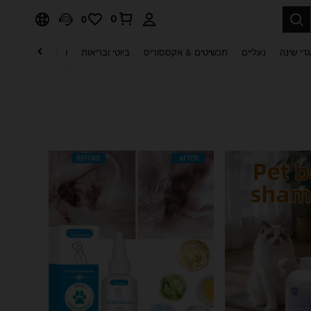
0
0
די שינה
נעליים
תכשיטים & אקססוריס
ביוטי ובריאות
טקסטיל לבית
ט