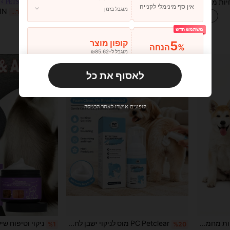
מוס שמפו לחיות מחמד ללא מים - מוצר טיפוח 5-ב-1. רכיבים עדינים יכולים לנקות, להסיר ריחות ולשמור על פרוות החיות רכה ומבריקה. מתאים לכלבים וחתולים. ריח תות. שמפו קצף ללא שטיפה, מומלץ על ידי וטרינרים. משמש לניקוי עמוק וטיפוח, יכול להעניק תחושת רעננות, נוח לשימוש בין רחצים מרובים.
GJYC PET מרכך לכלבים לעור יבש ומגרד – שיבולת שועל ואלוורה עם שמני ארגן, קוקוס וג'וג'ובה, מסיר קשרים, מרכך ומבריק, ללא סולפטים – לגורים וחתולים
PETSIN
%3
2 ימים אחרונים
אין סף מינימלי לקנייה
מוגבל בזמן
%5
2 ימים אחרונים
₪14.07
₪13.30
משתמש חדש
1
מוכרים אחרים
5
קופון מוצר
%הנחה
מוגבל ל-₪85.62
הזמנות ₪133.19+
מוגבל בזמן
לאסוף את כל
משתמש חדש
10
קופון מוצר
%הנחה
מוגבל ל-₪85.62
קופונים אושרו לאחר הכניסה
הזמנות ₪285.4+
מוגבל בזמן
משתמש חדש
15
קופון מוצר
%הנחה
מוגבל ל-₪85.62
הזמנות ₪380.53+
מוגבל בזמן
ג'ל רחצה לחיות מחמד 200 מ"ל, שמפו לחתולים, מוצרי אמבט ריחניים לניקוי, נוזל רחצה לכלבים
PC Petclear מוס לניקוי ישבן לחיות מחמד, ללא מים, מייבס מהר ולא דביק לכלבים וחתולים, מנקה עמוק אזורים אינטימיים, מפרק ריחות, ניחוח על בסיס צמחי מרכך את הפרווה. קצף דחוס עדין ולא מגרה, מנקה את הישבן ומרכך שעווה באוזניים לטיפול בתעלת האוזן. גודל: 12 ס"מ/4.72 אינץ' גובה X 12 ס"מ/4.72 אינץ' רוחב, קומפקטי ונייד, מתאים לבית ולנסיעות, ניקוי וטיפול רב-תכליתי לבעלי חיות מחמד עצלנים.
%1
%20