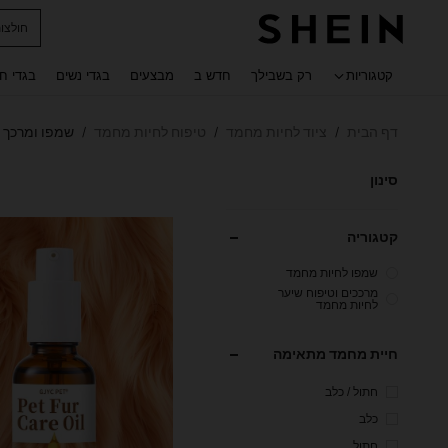
חולצו
 navigate search
קטגוריות
רק בשבילך
חדש ב
מבצעים
בגדי נשים
בגדי ח
דף הבית
ציוד לחיות מחמד
טיפוח לחיות מחמד
שמפו ומרכך 
/
/
/
סינון
קטגוריה
שמפו לחיות מחמד
מרככים וטיפוח שיער
לחיות מחמד
חיית מחמד מתאימה
חתול / כלב
כלב
חתול