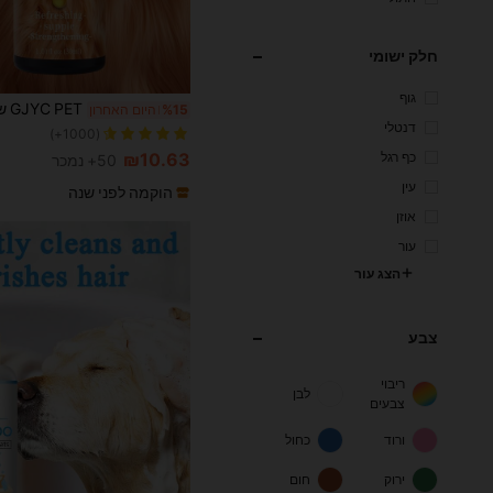
חלק ישומי
גוף
%15
היום האחרון
דנטלי
(1000+)
כף רגל
₪10.63
50+ נמכר
עין
הוקמה לפני שנה
אוזן
עור
הצג עור
צבע
ריבוי
לבן
צבעים
ורוד
כחול
ירוק
חום