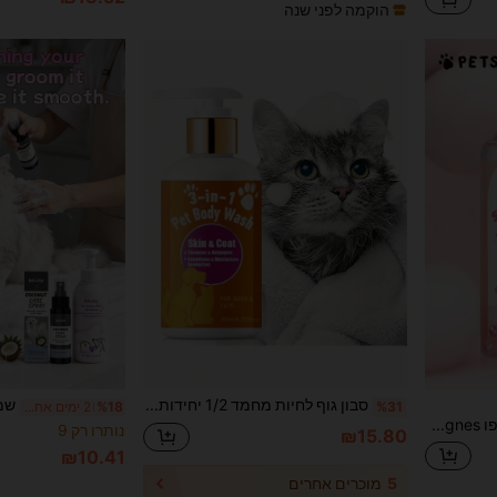
הוקמה לפני שנה
סבון גוף לחיות מחמד 1/2 יחידות עם ויטמין E - מנקה ומזין לעומק, מסיר לכלוך ושומן, מייבש בצבע בז' בהיר ומחוספס, לחות לכלבים וחתולים, שימוש יומיומי, שמפו לכלבים, פורמולת ניקוי, רכיבים מזינים
%31
%18
2 ימים אחרונים
PETSIN שמפו Cat Colognes - ציוד טיפוח למעיל רך ומבריק - ניחוח טרי קלאסי, ניחוח לאורך זמן - 5.07 fl oz
נותרו רק 9
₪15.80
₪10.41
5
מוכרים אחרים