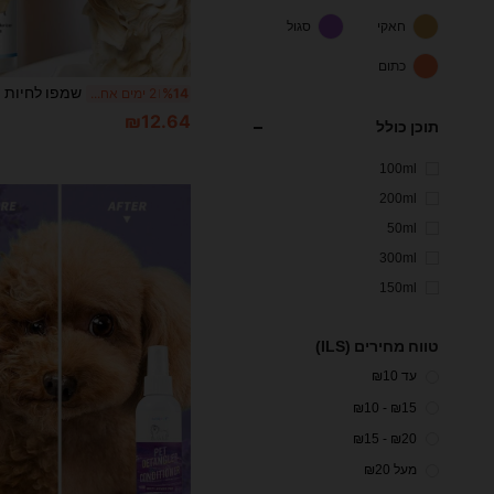
חאקי
סגול
כתום
%14
2 ימים אחרונים
₪12.64
תוכן כולל
100ml
200ml
50ml
300ml
150ml
טווח מחירים (ILS)
עד ₪10
₪15 - ₪10
₪20 - ₪15
מעל ₪20