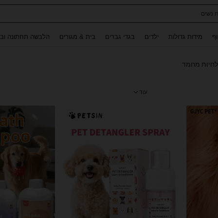
ת נשים
Use up and down arrow keys to חיפוש אחרון and לחפש ולמצוא. Press Enter to select.
וף
מידות גדולות
ילדים
בגדי גברים
בית & מגורים
הלבשה תחתונה ובג
לחיות מחמד
עוד