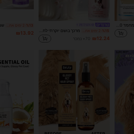
שמפו לחיות מחמד 100 מ"ל, מנקה את הראש ומסיר ריחות גוף מלאים. מתאים לחתולים ולכלבים.
PETSIN
%13
2 ימים אחרונים
מרכך בושם יוקרתי לחיות מחמד - פורמולה ניחוח פרחוני ורענן לאורך זמן לכלבים וחתולים, מפרק קשרים ומזין לפרווה משיי מבריקה עם ניחוח ל-72 שעות, חיוני לטיפוח פרימיום
%15
2 ימים אחרונים
₪13.92
₪12.24
70+ נמכר