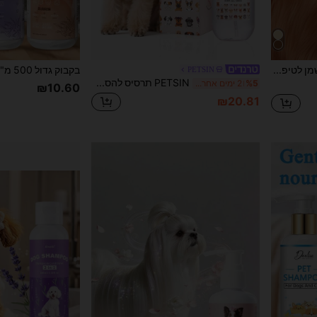
GJYC PET שמן לטיפוח שיער לחיות מחמד 1.01 Fl Oz - מסבך ומפחית נשירה, מרכך ללא שטיפה לכלבים וחתולים, מועשר בקולגן ושמנים מזינים, משפר את הברק
PETSIN
PETSIN תרסיס להסרת קשרים לכלבים בניחוח פודרה לתינוקות | תרסיס להסרת קשרים לפרווה סבוכת | היפואלרגני ומומלץ על ידי וטרינרים | 100 מ"ל | לגורים ולעור רגיש
%5
2 ימים אחרונים
₪10.60
₪20.81