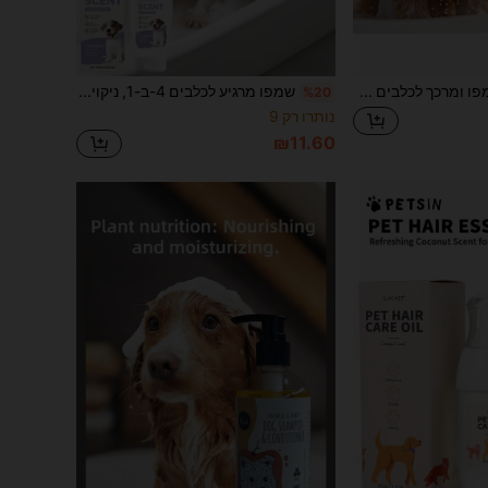
שמפו ומרכך לכלבים 2 ב-1 בניחוח לבנדר - פורמולה רעננה דו-תכליתית לניקוי עמוק וטיפוח שיער, המציעה חווית רחצה נעימה. (3.38 אונקיות נוזל)
שמפו מרגיע לכלבים 4-ב-1, ניקוי יומי, הזנת עור, מרגיע ומלחח, מתאים לכל גזעי הכלבים. שמפו מרגיע לכלבים 4-ב-1 לטיפול יומי של כל גזעי הכלבים. הוא מנקה בעדינות לכלוך מהפרוה ומזין עמוק את עור הכלב.
%20
נותרו רק 9
₪11.60