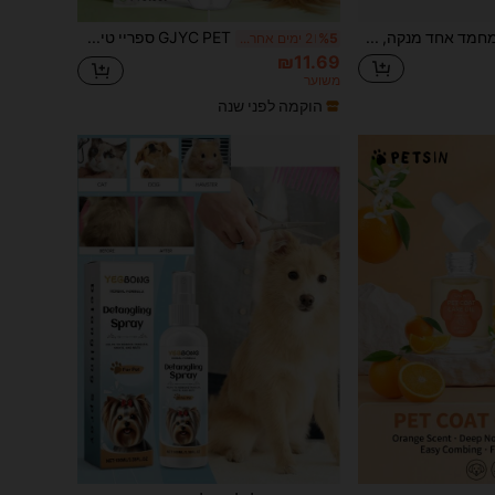
שמפו לחיות מחמד אחד מנקה, מסיר ריחות, מעניק לחות עמוקה ובעל יתרונות רבים לכלבים
GJYC PET ספריי טיפוח שיער 12-ב-1 - מרכך ללא שטיפה לבעלי חיים עם שמן קמליה ותמציות בוטניות - מחליק, מרטיב, מתקן פרווה פגועה - מתאים לכלבים וחתולים - 1.86 אונקיות נוזל (ניחוח קמליה)
%5
2 ימים אחרונים
₪11.69
משוער
הוקמה לפני שנה