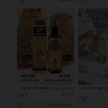
שמפו קצף לחיות מחמד ללא מים, 300ML/10.14FL.OZ, 100ML/3.38FL.OZ ניקוי שיער לחיות מחמד נוח ללא מים, טיפול לניקוי וריכוך, ספריי טיפול לחיות מחמד בניחוח קוקוס ללא מים, ספריי להסרת קשרים וריכוך פרוות כלבים למראה משי ומבריק, שמפו ללא מים לחתולים ללא שיער - קצף ניקוי ללא מים לספינקס וגזעים אחרים ללא שיער - מסיר עודפי שמן, לכלוך והצטברות עור - נוסחה היפואלרגנית לעור רגיש
EelJoy ספריי פריקת פרווה לכלבים וחתולים, מרכך מקצועי לטיפוח הפרווה, מחליק באופן מיידי פרווה מחוספסת, מוסיף ברק מבריק וניצוץ בריא, מפחית נשירה ושבירה, פורמולה ללא שומניות ומתייבשת במהירות, מרכך ללא שטיפה, מסרס בקלות לטיפוח ללא לחץ
%4
2 ימים אחרונים
₪11.71
2
מוכרים אחרים