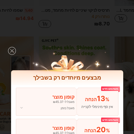
שמפו לחיות מחמד 100ML, טיפוח שיער לחיות מחמד 50ML עם תמצית לבנדר ושמן קוקוס, רחצה לחיות מחמד מקלה על גרד בעור והופכת את השיער לרך וללא קשרים, ציוד לכלבים, לחתולים וכלבים (מומלץ לרכוש לפי גודל חיית המחמד שלך, 1 יחידה מתאימה לחיות מחמד קטנות 1-2 פעמים, חיות מחמד גדולות זקוקות לבקבוק אחד)
תרסיס לניקוי שיניים לחיות מחמד, מטהר נשימה לחתולים ולכלבים, מסיר פלאק, טיפוח פה ויעיל, ללא צורך בצחצוח, 30 מ"ל
%40
נותרו רק 4
₪14.94
₪8.70
מבצעים מיוחדים רק בשבילך
משתמש חדש
13
קופון מוצר
%הנחה
מוגבל ל-₪45.37
אין סף מינימלי לקנייה
מוגבל בזמן
משתמש חדש
20
קופון מוצר
%הנחה
מוגבל ל-₪45.37