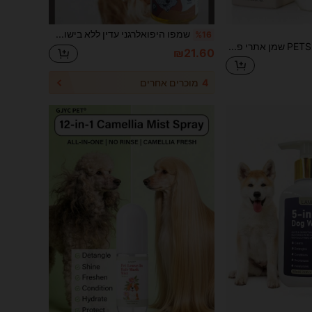
שמפו היפואלרגני עדין ללא בישום לכלבים, 250 מ"ל. מתאים לכל גזעי הכלבים, כולל גולדן רטריבר, פודל וטרייר. עדין ולא מגרה. מושלם לכלבים עם פרווה סבוכה. מתאים לגורים. קיימת אפשרות לניקוי כפול. מתנות לחג, מתנות לחג המולד, מתנות לחיות מחמד, מתנות לכלבים.
%16
PETSIN שמן אתרי פרימיום לשיער חיות מחמד - 1.52 Fl Oz - הזנה עמוקה, ברק קורן, ניתוק ללא מאמץ, ניחוח קוקוס עם ניחוח לאורך זמן לפרווה בריאה ומשיי יותר
₪21.60
4
מוכרים אחרים