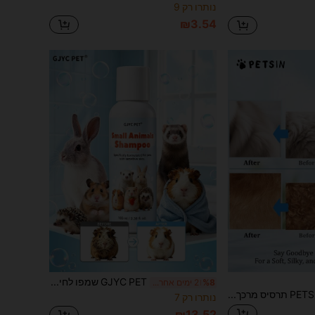
נותרו רק 9
₪3.54
GJYC PET שמפו לחיות מחמד קטנות - 3.38 אונקיות נוזל, ללא דמעות, מנקה עדין, מתאים לחזירי ים, ארנבים, פלומות, המסטרים וקיפודים, פורמולת דה-אודורייזציה וטיפוח שיער, מאוזן pH, מתאים לעור רגיש, ללא חומרים משמרים
%8
2 ימים אחרונים
PETSIN תרסיס מרכך ופתיחת קשרים לכלבים - 140 מ"ל, מרכך ללא שטיפה לכלבים וחתולים, מסיר קשרים וסבכים, מרכך ומוסיף ברק, ניחוח בריזת אוקיינוס
נותרו רק 7
₪13.52