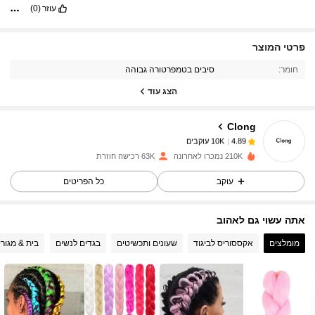
עוזר
(0)
פרטי המוצר
10K עוקבים
4.89
חומר:
סיבים בטמפרטורה גבוהה
הצג עוד
10K עוקבים
4.89
Clong
10K עוקבים
4.89
210K נמכרו לאחרונה
63K רכישה חוזרת
עוקב
כל הפריטים
10K עוקבים
4.89
אתה עשוי גם לאהוב
10K עוקבים
4.89
מומלצים
אקססוריס לביגוד
שעונים ותכשיטים
בגדים לנשים
בית & מגורי
10K עוקבים
4.89