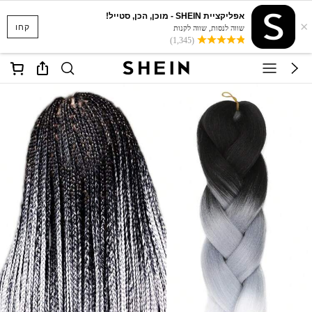
אפליקציית SHEIN - מוכן, הכן, סטייל!
×
קחו
שווה לנסות, שווה לקנות
(1,345)