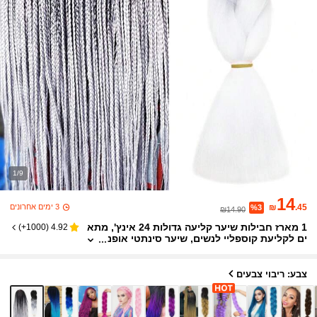
1/9
14
3 ימים אחרונים
₪
.45
%3
₪14.90
1 מארז חבילות שיער קליעה גדולות 24 אינץ', מתא
)
1000+
(
4.92
ים לקליעת קוספליי לנשים, שיער סינתטי אופנ
תי בצבע ורוד עמוק, תוספות שיער קרושה, תו
ספות שיער קליעה עמידות לחום, מתאים להלווין, ק
רנבל ופסטיבלי מוזיקה
צבע: ריבוי צבעים