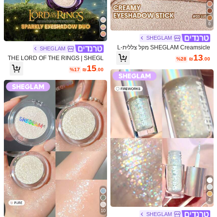
זמן אספקה ​​משוער:
7-11 ימי עסקים
6
לא ניתן להחזיר או להחליף פריטים בקטגוריה זו.
SHEGLAM
תשלומים בטוחים · הגנת הפרטיות
SHEGLAM Creamsicle מקל צללית-L
SHEGLAM
ush מותג יופי קוסמטיקה איפור לנשים ול
13
THE LORD OF THE RINGS | SHEGL
%28
₪
.00
נערות
AM Forces Of Fate | דואו צלליות-Hop
15
5.00
(3)
הצג עוד
%17
₪
.00
e & Sacrifice מותג יופי קוסמטיקה איפו
ר לנשים ולנערות
צבע: 03 אבק כוכבים
6***0
......
tal
cual
viene
en
la
imagen
עוזר
(0)
צבע: 06 יום פולאר
n***5
かわいいかわいいかわいい
עוזר
(0)
צבע: 06 יום פולאר
x***n
上眼超好看
4
עוזר
(0)
10
SHEGLAM