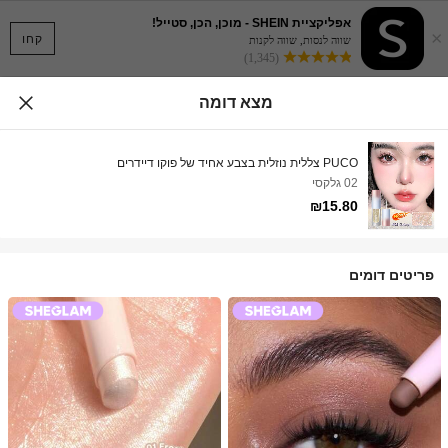
אפליקציית SHEIN - מוכן, הכן, סטייל!
×
קחו
שווה לנסות, שווה לקנות
(1,345)
מצא דומה
PUCO צללית נוזלית בצבע אחיד של פוקו דיידרים
02 גלקסי
₪15.80
פריטים דומים