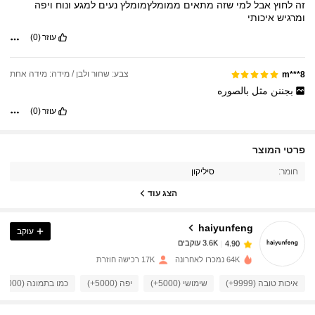
זה
לחוץ
אבל
למי
שזה
מתאים
ממומלץמומלץ
נעים
למגע
ונוח
ויפה
ומרגיש
איכותי
עוזר
(0)
צבע: שחור ולבן / מידה: מידה אחת
m***8
بجننن
مثل
بالصوره
עוזר
(0)
3.6K עוקבים
פרטי המוצר
4.90
חומר:
סיליקון
3.6K עוקבים
4.90
הצג עוד
haiyunfeng
עוקב
3.6K עוקבים
4.90
s***r
שילם
לפני יום אחד
64K נמכרו לאחרונה
17K רכישה חוזרת
3.6K עוקבים
4.90
איכות טובה (9999+)
שימושי (5000+)
יפה (5000+)
כמו בתמונה (4000+)