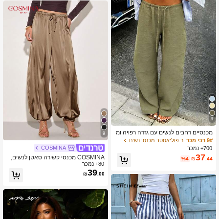
9
מכנסיים רחבים לנשים עם גזרה רפויה ומ
9
ות עם שרוך, מכנסיים קלילים נושמים בס
9# רבי מכר
ב פוליאסטר מכנסי נשים
גנון יומיומי, ירוק צבאי, קיץ אביב, בוהו שי
COSMINA
700+ נמכר
ק
37
COSMINA מכנסי קשירה סאטן לנשים,
%4
₪
.44
80+ נמכר
רב-תכליתיים
39
₪
.00