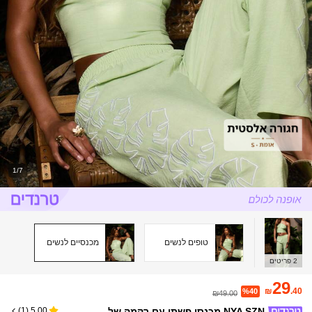
1/7
טופים לנשים
מכנסיים לנשים
2
פריטים
29
₪
.40
%40
₪49.00
NYA SZN מכנסי פשתן עם רקמה של
)
1
(
5.00