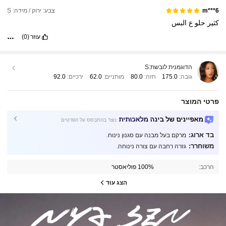
צבע: ירוק / מידה: S
m***6
كثير
حلو
ع
البس
עוזר
(0)
הדוגמנית לובשת:
S
גובה:
175.0
חזה:
80.0
מותניים:
62.0
ירכיים:
92.0
פרטי המוצר
מאפיינים של בינה מלאכותית
נוצר בהתבסס על הפרטים
בד ארוג:
מרקם בעל מבנה עם סגנון נינוח.
משוחרר:
גזרה רחבה עם צורה נינוחה.
הרכב:
100% פוליאסטר
הצג עוד