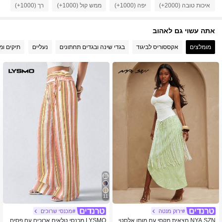
165K עוקבים
4.78
איכות טובה (2000+)
יפה (1000+)
ממש קול (1000+)
רך (1000+)
אה
אתה עשוי גם לאהוב
165K עוקבים
4.78
מומלצים
אקססוריס לביגוד
בגדי שינה ובגדים תחתונים
נעליים
תיקים ומז
165K עוקבים
4.78
165K עוקבים
4.78
165K עוקבים
4.78
11
#ירוק מנטה
#מכנסי שרוכים
NYA SZN חצאית מקסי עם מותן אלסטי
LYSMO מכנסי טלאים ארוכים עם פסים