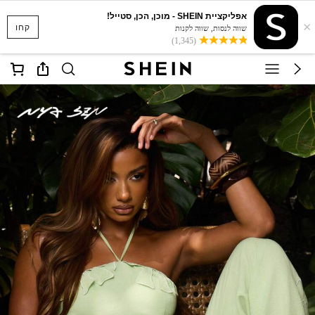
אפליקציית SHEIN - מוכן, הכן, סטייל!
×
קחו
שווה לנסות, שווה לקנות
(1,345)