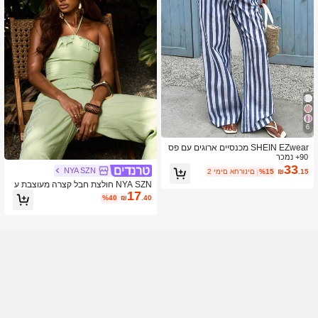
6
SHEIN EZwear מכנסיים ארוגים עם פס
90+ נמכר
ים כחולים לנשים
33
NYA SZN
.15
₪
%15
2 ימים אחרונים
NYA SZN חולצת חבל קצרה מעוצבת ע
17
ם רקמה אופנתית לחופשה לנשים
%40
₪
.40