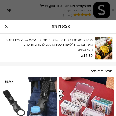
אפליקציית SHEIN - מוכן, הכן, סטייל!
×
קחו
שווה לנסות, שווה לקנות
(1,345)
מצא דומה
מתקן להשקיית דבורים מיניאטורי חיצוני, יתד קרקע לגינה, מזין דבורים
מועיל ובית גידול לגינה ולפטיו, מתאים לדבורים ופרפרים
ריבוי צבעים
₪14.30
פריטים דומים