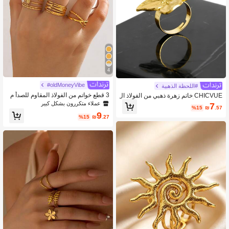
4
oldMoneyVibe#
#اللحظة الذهبية
3 قطع خواتم من الفولاذ المقاوم للصدأ م
CHICVUE خاتم زهرة ذهبي من الفولاذ ال
طلية بالذهب عيار 18 قيراط بتصميم خط
مقاوم للصدأ قابل للتعديل، هدايا عيد الح
عملاء متكررون بشكل كبير
7
%15
₪
.57
وط شمسية أنيقة، مناسبة للارتداء اليومي
ب وعيد الميلاد
9
للنساء كمجوهرات فاخرة
%15
₪
.27