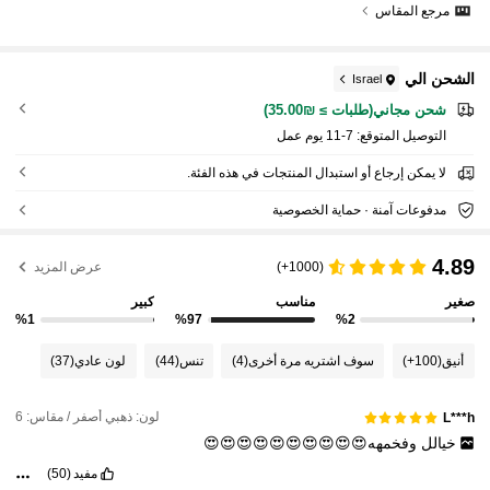
مرجع المقاس
الشحن الي
Israel
شحن مجاني(طلبات ≥ ₪35.00)
التوصيل المتوقع:
7-11 يوم عمل
لا يمكن إرجاع أو استبدال المنتجات في هذه الفئة.
مدفوعات آمنة · حماية الخصوصية
4.89
(1000+)
عرض المزيد
صغير
مناسب
كبير
%1
%97
%2
أنيق
(100+)
سوف اشتريه مرة أخرى
(4)
تنس
(44)
لون عادي
(37)
لون: ذهبي أصفر / مقاس: 6
L***h
خيالل
وفخمهه😍😍😍😍😍😍😍😍😍😍
مفيد
(50)