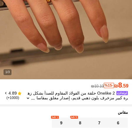
1/3
8
%15-
₪
.59
₪10.10
Onelike 2 حلقة من الفولاذ المقاوم للصدأ بشكل زه
4.89
رة كبير مزخرف بلون ذهبي قديم، إصدار مغلق بمقاسا
(1000+)
ت متعددة، إصدار مفتوح قابل للتعديل لجميع المقاسات،
مناسبة للنساء للاستخدام اليومي أو كهدية
مقاس
5 left
9 left
9
8
7
6