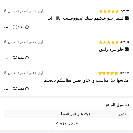
لون: ذهبي أصفر / مقاس: 6
n***z
كتييير
حلو
شكلهم
شيك
عجبوونننببب
اتااا
ااات
مفيد
(1)
لون: ذهبي أصفر / مقاس: 6
a***n
حلو
مره
وأنيق
مفيد
(1)
لون: ذهبي أصفر / مقاس: 8
N***e
مقاسها
جدًا
مناسب
و
اخذوا
نفس
مقاسكم
بالضبط
مفيد
(1)
86K متابعون
4.93
تفاصيل المنتج
تكوين:
فولاذ غير قابل للصدأ
86K متابعون
4.93
عرض المزيد