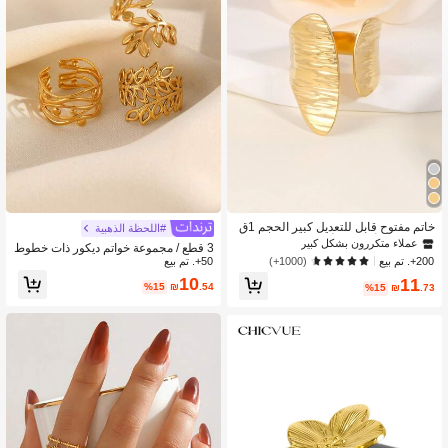
86K متابعون
4.93
86K متابعون
4.93
خاتم مفتوح قابل للتعديل كبير الحجم 1ق
#اللحظة الذهبية
طعة، طراز أوروبي وأمريكي
عملاء متكررون بشكل كبير
3 قطع / مجموعة خواتم ديكور ذات خطوط
200+. تم بيع
50+. تم بيع
ورقية مصنوعة من الفولاذ المقاوم للصدأ،
(1000+)
لارتداء المناسب للمناسبات اليومية والمو
10
11
%15
₪
.54
%15
₪
.73
ضة المتنوعة