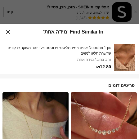
אפליקציית SHEIN - מוכן, הכן, סטייל!
×
קחו
שווה לנסות, שווה לקנות
(1,345)
Find Similar In 'מידה אחת'
Nooxian 1 pc אופנתי מינימליסטי נירוסטה צלב זהב מעוקב זירקוניה
שרשרת תליון לנשים
זהב צהוב / מידה אחת
₪12.80
פריטים דומים