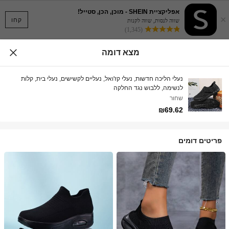
אפליקציית SHEIN - מוכן, הכן, סטייל!
×
קחו
שווה לנסות, שווה לקנות
(1,345)
מצא דומה
נעלי הליכה חדשות, נעלי קז'ואל, נעליים לקשישים, נעלי בית, קלות
לנשימה, ללבוש נגד החלקה
שחור
₪69.62
פריטים דומים