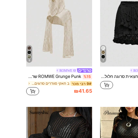
8
7
ROMWE
R
ROMWE חצאית סרוגה חלולה לחוף הים לנשים בקיץ וחופשה
ROMWE Grunge Punk שראג קצר מאוד עם קפוצ'ון, סריג חלול רב-שימושי בסגנון Y2k
%15
ב חאקי סוודרים סרוגים רכים
9# רבי מכר
₪41.65