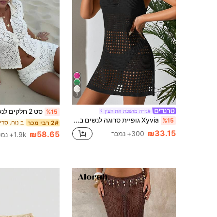
7
#גזרה מושכת את העין
%15
Xyvia גופיית סרוגה לנשים בצבע אחיד חלול ללא שרוולים, לחופשה
%15
ב נוח. סרי
2# רבי מכר
₪33.15
300+ נמכר
₪58.65
1.9k+ נמכר