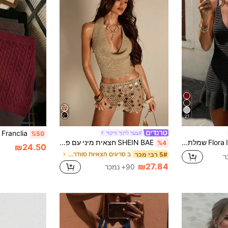
21
#צעד לתוך זרקור
%50
Flora Isola Flora Isola שמלת סריג ללא שרוולים עם צווארון V לאביב/קיץ, סגנון חופשת חוף קז'ואל לנשים
SHEIN BAE חצאית מיני עם פאייטים וחלול בצבע אחיד לנשים, סגנון מסיבה אופנתי, מוצרים חדשים בשנת 2026, סגנון חופשת חוף. נשים בחופשה, חופשת קיץ, נשים אלגנטיות, חג, חופשה.
%4
₪24.50
ב סריגים חצאיות סוודר לנשים
5# רבי מכר
₪27.84
90+ נמכר