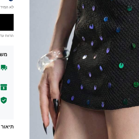
לא המידה
הרווח עד
משל
תיאור