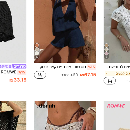
12
8
סט 2 חלקים לנשים לחופשת קיץ: קרדיגן סרוג קצר עם שרוול קצר, רשת קרושה, חלול וסקסי לחוף + מכנסיים קצרים - סט 2 חלקים לחופשה לנשים, לבוש למסיבה בקרושה, סגנון סקסי צמוד לנשים, לבוש ריזורט
סט טופ ומכנסיים קצרים סקסיים לנשים, מתאים ללבוש יומיומי, חופשה, סגנון יפני
OMWE
%15
%15
גים לנשים
₪67.15
60+ נמכר
₪33.15