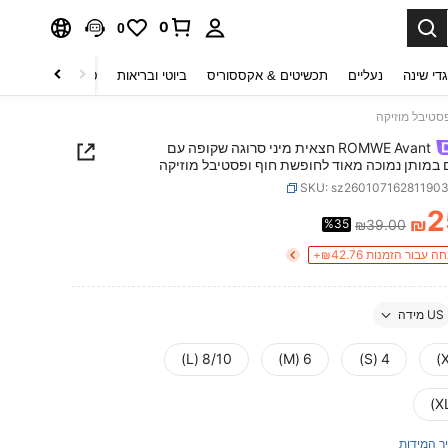
0
0
די שינה
נעליים
תכשיטים & אקססוריס
ביוטי ובריאות
טקסטיל לבית
ט
ROMWE Avant חצאית מיני סרוגה שקופה עם
 במותן נמוכה מאוד לחופשת חוף ופסטיבל מוזיקה
SKU: sz26010716281190
2
₪
%35
₪39.00
PRICE AND AVAILABIL
US מידה
8/10 (L)
6 (M)
4 (S)
ך המידות