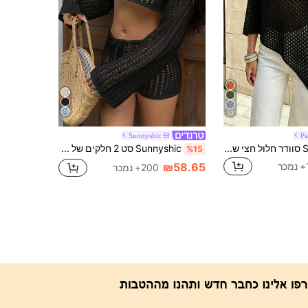
33
Sunnyshic
Pa
SHEIN PariChic סוודר חלול חצי שקוף עם צוואון עגול וקו שוליים אסימטרי
Sunnyshic סט 2 חלקים של סוודר ומכנסיים קצרים וסוודרים קז'ואל לחופשת קיץ לנשים
%15
ר
₪58.65
200+ נמכר