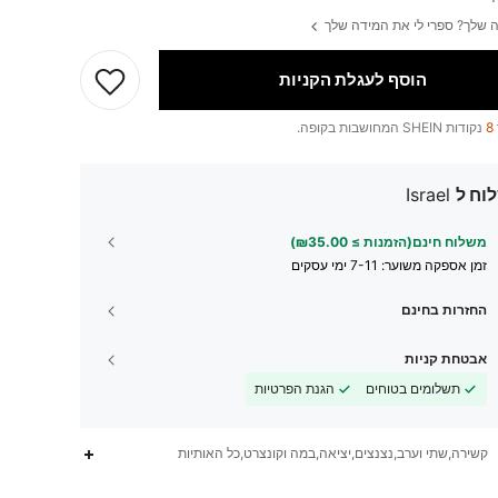
 שלך? ספרי לי את המידה שלך
הוסף לעגלת הקניות
8
נקודות SHEIN המחושבות בקופה.
וח ל
Israel
משלוח חינם(הזמנות ≥ ₪35.00)
זמן אספקה ​​משוער:
7-11 ימי עסקים
החזרות בחינם
אבטחת קניות
תשלומים בטוחים
הגנת הפרטיות
קשירה,שתי וערב,נצנצים,יציאה,במה וקונצרט,כל האותיות