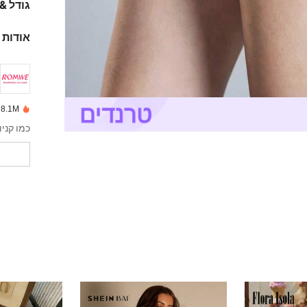
גודל &
אודות 
8.1M נמכרו לאחרונה