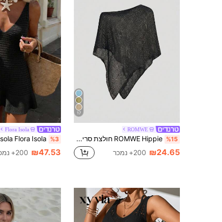
17
Flora Isola
ROMWE
ROMWE Hippie חולצת סריג חלולה רופפת לנשים, מתאימה לחופשת חוף
%3
%15
₪47.53
₪24.65
200+ נמכר
200+ נמכר