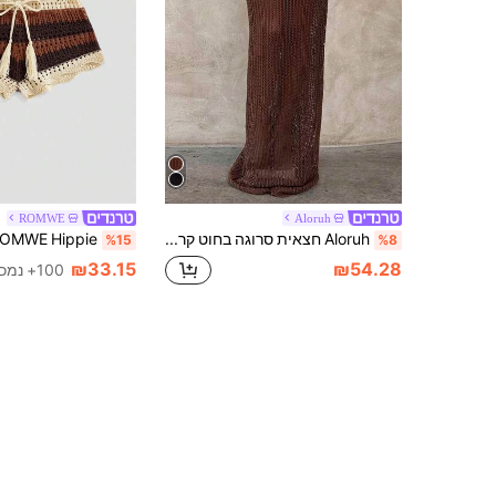
ROMWE
Aloruh
Aloruh חצאית סרוגה בחוט קרושה בצבע חום קפה לנשים, סגנון בוהו לקיץ, חופשה וחגים, עם חרוצים וגילים, למסיבת חוף ופסטיבל מוזיקה
%15
%8
₪33.15
₪54.28
100+ נמכר