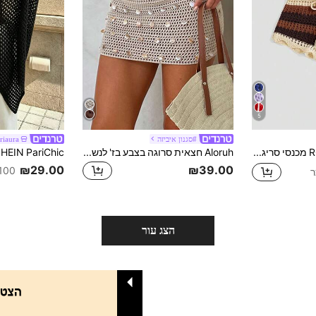
5
#סגנון איביזה
riaura
ROMWE Hippie מכנסי סריג לחופשה בסגנון היפי סקסי לנשים עם מותן נמוך במיוחד ופסים חלולים
Aloruh חצאית סרוגה בצבע בז' לנשים, מוצר חדש לחופשת חוף באביב/קיץ
₪29.00
₪39.00
100+ נמכ
הצג עור