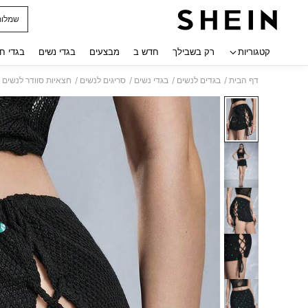
שמלות
 navigate search
קטגוריות
רק בשבילך
חדש ב
מבצעים
בגדי נשים
בגדי ח
/
/
/
/
דף הבית
בגדים לנשים
בגדי נשים
סריגים לנשים
חצאיות סוודר לנשים