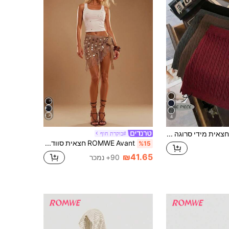
4.1M
26K
4.91
4.1M
26K
4.91
4
Franclia חצאית מידי סרוגה מינימליסטית חדשה וחדשה בתחילת האביב לנשים עם דוגמא פרחונית מעוותת לבנה וגזרה צדדית
#בוקרת חוף
ROMWE Avant חצאית סוודר אסימטרית עם נצנצים מבריקים לנשים וקשירה בצד, חצאית סרוגה סקסית מתאימה לחוף הים ולחופשה
%15
₪41.65
90+ נמכר