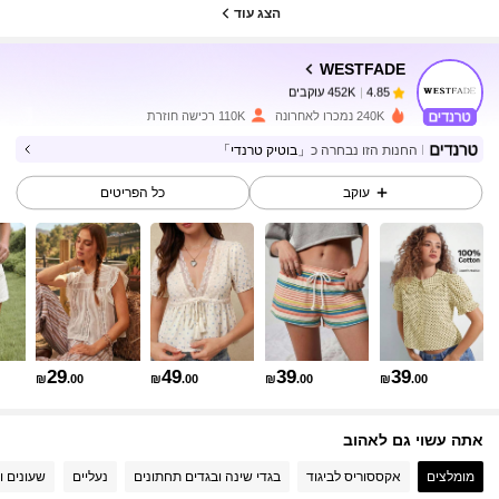
הצג עוד
WESTFADE
452K עוקבים
4.85
n***5
שילם
לפני יום אחד
240K נמכרו לאחרונה
110K רכישה חוזרת
452K עוקבים
4.85
החנות הזו נבחרה כ
「בוטיק טרנדי」
עוקב
כל הפריטים
452K עוקבים
4.85
452K עוקבים
4.85
452K עוקבים
4.85
29
49
39
39
₪
.00
₪
.00
₪
.00
₪
.00
אתה עשוי גם לאהוב
452K עוקבים
4.85
מומלצים
אקססוריס לביגוד
בגדי שינה ובגדים תחתונים
נעליים
שעונים ו