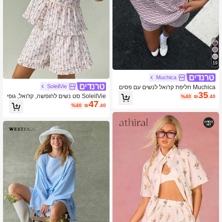
19
Muchica
SoleilVie
Muchica חליפת קז'ואל לנשים עם פסים
35
SoleilVie סט נשים לחופשה, קז'ואל, גופי
%40
₪
.40
47
ית עם צוואון V וחוטני עם הדפס פרחים ק
%40
₪
.40
טנים