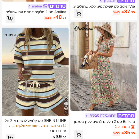
#מבולגן
aralina
SoleilVie סט שמלת מיני ללא שרוולים ע
37
ם צווארון נמוך וקשירה, 2 יחידות לנשים
Aralina סט 2 חלקים לנשים עם שרוולים
%45
₪
.95
40
קצרים, קשירה קדמית, סגירת כפתורים וכ
%41
₪
.71
תפיות, עם כתפיות ספגטי
27
#רומנטיקה טבעית
SHEIN LUNE סט קז'ואל לנשים מ-2 חל
Brillora סט 2 חלקים לנשים לקיץ בסגנון
קים לקיץ: טופ עם צווארון עגול וכתפיים נ
בוהו למסיבת תה וחופשה, הדפס פרחוני
1# רבי מכר
ב תלבושות שני חלקים לנשים
נותרו רק 2
פולות + שורטס עם שרוך
בצבע בז', טופ עם עיטור רפילי וחצאית ע
1.2k+ נמכר
35
%55
₪
.55
ם מותן אלסטית, תלבושת מקסי קז'ואל ל
39
₪
.00