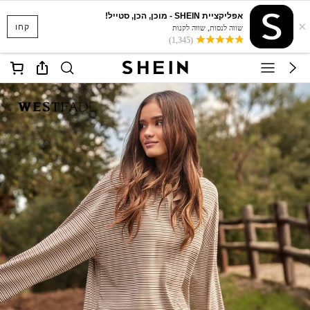
אפליקציית SHEIN - מוכן, הכן, סטייל!
×
קחו
שווה לנסות, שווה לקנות
(1,345)