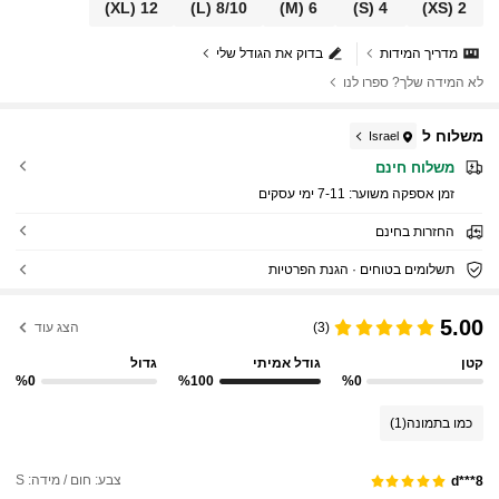
(XL)
12
(L)
8/10
(M)
6
(S)
4
(XS)
2
מדריך המידות
בדוק את הגודל שלי
לא המידה שלך? ספרו לנו
משלוח ל
Israel
משלוח חינם
זמן אספקה ​​משוער:
7-11 ימי עסקים
החזרות בחינם
תשלומים בטוחים · הגנת הפרטיות
5.00
(3)
הצג עוד
קטן
גודל אמיתי
גדול
%0
%100
%0
כמו בתמונה
(1)
צבע: חום / מידה: S
d***8