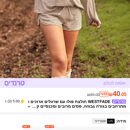
1/6
40
%55
₪
.05
₪89.00
WESTFADE חולצת פולו עם שרוולים ארוכים ו
)
3
(
5.00
מתרחבים בגזרה גבוהה, פסים מרובים ומכנסיים ק
צרים בגזרה בינונית, חורף, חג המולד, ניו יורק, קז'ו
אל, חמוד, בוהו, קאוגירל, נאשוויל
מידה
:
US
סטנדרטי
5 left
10 left