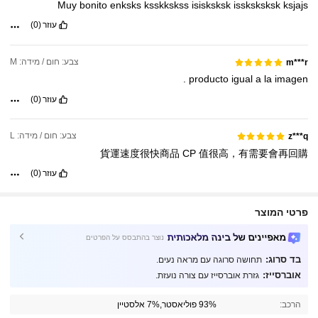
Muy
bonito
enksks
ksskkskss
isisksksk
issksksksk
ksjajs
עוזר
(0)
צבע: חום / מידה: M
m***r
.
producto
igual
a
la
imagen
עוזר
(0)
צבע: חום / מידה: L
z***q
貨運速度很快商品
CP
值很高，有需要會再回購
עוזר
(0)
פרטי המוצר
מאפיינים של בינה מלאכותית
נוצר בהתבסס על הפרטים
בד סרוג:
תחושה סרוגה עם מראה נעים.
452K עוקבים
4.85
אוברסייז:
גזרת אוברסייז עם צורה נועזת.
הרכב:
93% פוליאסטר,7% אלסטיין
452K עוקבים
4.85