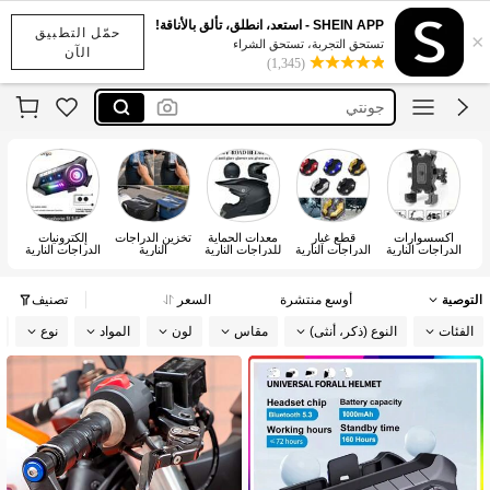
accesorios para moto
SHEIN APP - استعد، انطلق، تألق بالأناقة!
حمّل التطبيق
×
فروسية
تستحق التجربة، تستحق الشراء
الآن
(1,345)
جونتي
دزني
バイク 用品
accesorios para moto
فروسية
اكسسوارات
قطع غيار
معدات الحماية
تخزين الدراجات
إلكترونيات
الدراجات النارية
الدراجات النارية
للدراجات النارية
النارية
الدراجات النارية
التوصية
أوسع منتشرة
السعر
تصنيف
الفئات
النوع (ذكر، أنثى)
مقاس
لون
المواد
نوع