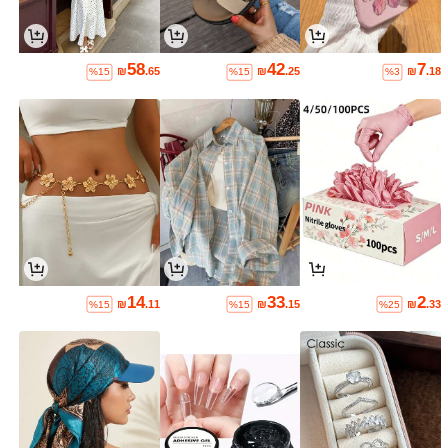
58
42
7
₪
.65
₪
.25
₪
.18
%15
%15
%3
14
33
2
₪
.11
₪
.15
₪
.33
%15
%15
%25