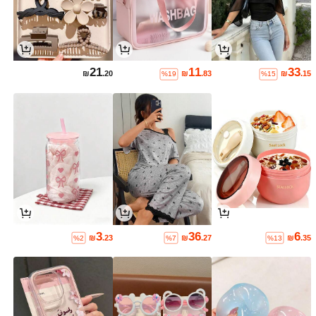
21
11
33
₪
.20
₪
.83
₪
.15
%19
%15
3
36
6
₪
.23
₪
.27
₪
.35
%2
%7
%13