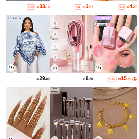
33
3
4
₪
.15
₪
.07
₪
.27
%15
%4
%3
29
8
15
₪
.00
₪
.80
₪
.30
%27