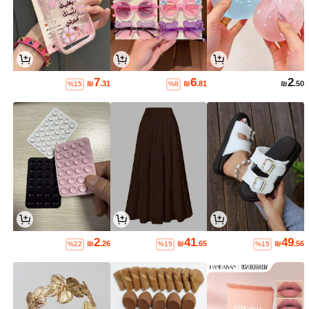
7
6
2
₪
.31
₪
.81
₪
.50
%15
%8
2
41
49
₪
.26
₪
.65
₪
.56
%22
%15
%15