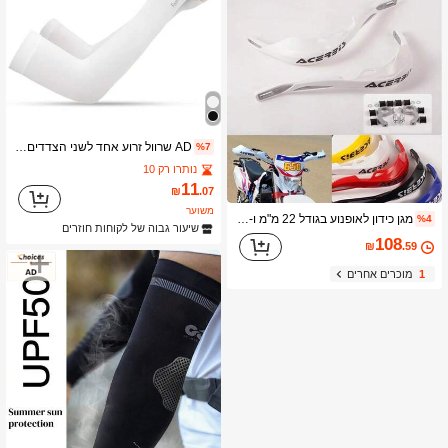
AD שרוול זרוע אחד לשני הצדדים, קרם הגנה חיצוני, הגנה מפני UV, נושם, קל משקל
%7
נותרו רק 10
11
₪
.07
משוער
מגן כידון לאופנוע בגודל 22 מ"מ ו-28 מ"מ מתאים לאופנועי שטח של YZ סוזוקי
%4
שיעור גבוה של לקוחות חוזרים
108
₪
.59
1
מוכרים אחרים