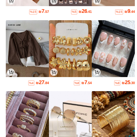
7
26
9
₪
.57
₪
.41
₪
.44
%15
%5
%15
27
7
25
₪
.84
₪
.54
₪
.30
%4
%8
%8