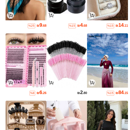
9
4
14
₪
.68
₪
.68
₪
.11
%25
%15
%15
6
2
84
₪
.26
₪
.80
₪
.15
%8
%15