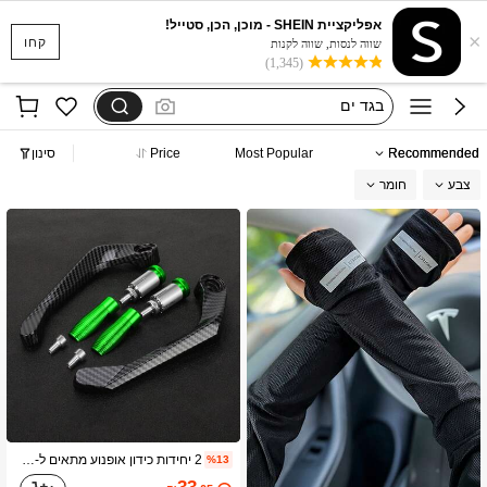
אפליקציית SHEIN - מוכן, הכן, סטייל!
×
סקוישים
קחו
שווה לנסות, שווה לקנות
(1,345)
anewsta שמלות
בגד ים
חצאיות
Recommended
Most Popular
Price
סינון
חולצות נשים
צבע
חומר
סקוישים
anewsta שמלות
2 יחידות כידון אופנוע מתאים ל-MT09, MT07, MT10, MT03, Tracer 900, 700 GT, FZ09, XSR700, 2021-2023 - שחור סיבי פחמן, סגסוגת אלומיניום בלם ואביזרים לאופנוע
%13