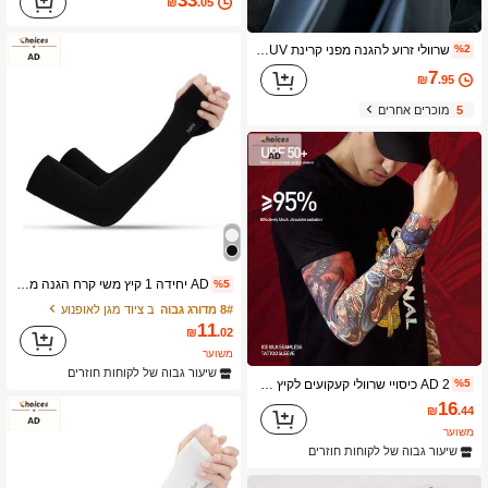
33
₪
.05
שרוולי זרוע להגנה מפני קרינת UV ממשי קרח לקיץ, UPF 50+ אנטי-UV, בד רשת נושם, עיצוב חור לאגודל, קל משקל וייבוש מהיר, מתאים לגברים ונשים, רכיבה על אופניים, טיולים רגליים, ספורט בחוץ
%2
7
₪
.95
5
מוכרים אחרים
AD יחידה 1 קיץ משי קרח הגנה מפני השמש שרוול זרוע לגברים ולנשים , חוץ נהיגה , UV עָמִיד בִּפְנֵי , שחור
%5
8# מדורג גבוה
ב ציוד מגן לאופנוע
11
₪
.02
משוער
שיעור גבוה של לקוחות חוזרים
AD 2 כיסויי שרוולי קעקועים לקיץ חיצוניים לרכיבה על אופניים מגן זרוע משי קרח שרוול הגנה מפני השמש לנשימה כיסוי זרוע לגברים חלק מודפס שרוול קרח שרוול הגנה לאופנוע
%5
16
₪
.44
משוער
שיעור גבוה של לקוחות חוזרים