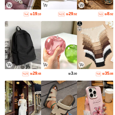
19
29
8
₪
.10
₪
.92
₪
.92
%4
%15
%3
29
3
35
₪
.48
₪
.00
₪
.88
%25
%8