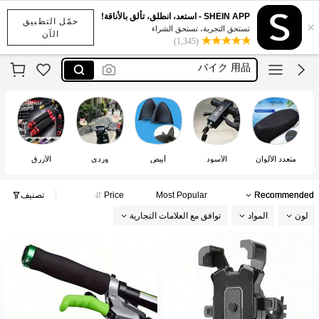
helmet for motorcycle
SHEIN APP - استعد، انطلق، تألق بالأناقة!
حمّل التطبيق
×
دزني
تستحق التجربة، تستحق الشراء
الآن
(1,345)
バイク 用品
accesorios para moto
motorcycle parts
helmet for motorcycle
دزني
متعدد الألوان
الأسود
أبيض
وردي
الأزرق
Recommended
Most Popular
Price
تصنيف
لون
المواد
توافق مع العلامات التجارية