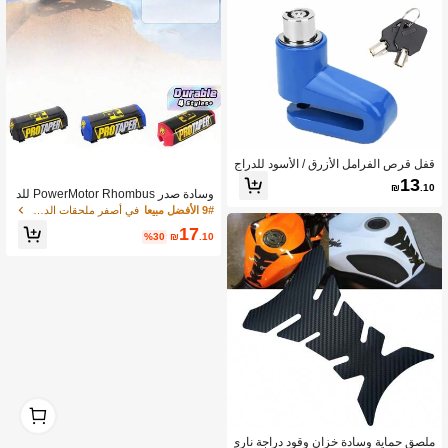
قفل قرص الفرامل الأزرق / الأسود للدراج
ات الجبلية والدراجات الكهربائية والدراجا
13
₪
.10
ت النارية لمنع السرقة، ملحقات قفل الق
وسادة صدر PowerMotor Rhombus للد
رص المضادة للسرقة
راجات النارية للطرق الوعرة CRF RMZ
9# الأفضل مبيعا
في أصفر ملحقات الدراجات النارية
YZF و ATV، وسادة إسفنجية مضادة للاص
17
طدام عالمية للسيارات الشاطئية من الق
%30
₪
.10
طن
1
0
ملصق حماية وسادة خزان وقود دراجة ناري