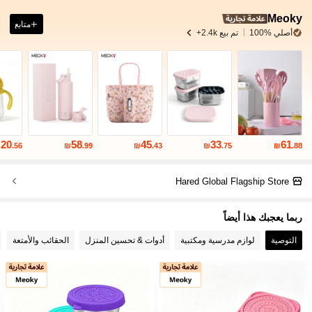
Meoky
متابع
أصلي %100
تم بيع 2.4k+
20
58
45
33
61
₪
.56
₪
.99
₪
.43
₪
.75
₪
.88
Hared Global Flagship Store
ربما يعجبك هذا أيضاً
التوصية
لوازم مدرسية ومكتبية
أدوات & تحسين المنزل
الحقائب والأمتعة