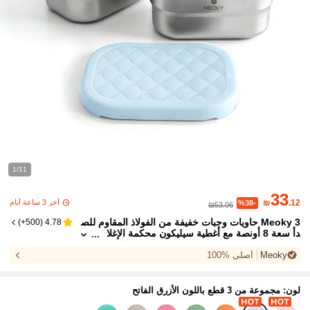
1/11
33
آخر 3 ساعة أيام
₪
.12
%38-
₪53.06
Meoky 3 حاويات وجبات خفيفة من الفولاذ المقاوم للص
)
500+
(
4.78
دأ سعة 8 أونصة مع أغطية سيليكون محكمة الإغلا
ق، صناديق تخزين طعام صغيرة معاد استخدامها، ص
Meoky
أصلي %100
ناديق غداء معدنية للوجبات الخفيفة والتحضير والسفر وال
نزهات
لون: مجموعة من 3 قطع باللون الأزرق الفاتح