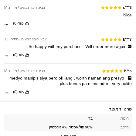
צבע: ריבוי צבעים / מידה: M
c***3
Nice
עוזר
(0)
צבע: ריבוי צבעים / מידה: XL
k***7
.
So
happy
with
my
purchase
.
Will
order
more
again
עוזר
(0)
צבע: ריבוי צבעים / מידה: M
l***a
medyo
manipis
siya
pero
ok
lang
,
worth
naman
ang
presyo
.
.
plus
bonus
pa
ni
ms
rider
.
very
polite
עוזר
(0)
פרטי המוצר
1.1M עוקבים
4.93
חומר:
בד
הרכב:
96% פוליאסטר, 4% אלסטיין
1.1M עוקבים