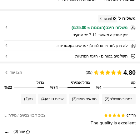
משלוח ל
Israel
משלוח חינם(הזמנות ≥ ₪35.00)
זמן אספקה ​​משוער:
7-11 ימי עסקים
לא ניתן להחזיר או להחליף פריטים בקטגוריה זו.
תשלומים בטוחים · הגנת הפרטיות
4.80
(35)
הצג עוד
קטן
גודל אמיתי
גדול
%22
%74
%4
במחיר משתלם
(2)
מתאים מאוד
(3)
איכות טובה
(4)
נח
(2)
צבע: ריבוי צבעים / מידה: L
c***n
The
quality
is
excellent
עוזר
(0)