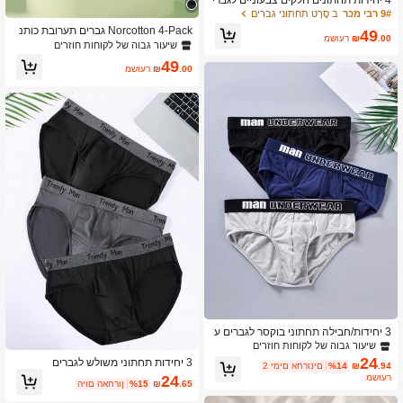
ם, פשוטים ונוחים
9# רבי מכר
ב סֶרֶט תחתוני גברים
Norcotton 4-Pack גברים תערובת כותנ
49
.00
₪
משוער
ה צבעונית תחתונים משולשים
שיעור גבוה של לקוחות חוזרים
49
.00
₪
משוער
3 יחידות/חבילה תחתוני בוקסר לגברים ע
ם אותיות גרפיות, נושמים
שיעור גבוה של לקוחות חוזרים
24
3 יחידות תחתוני משולש לגברים
.94
₪
%14
2 ימים אחרונים
24
משוער
.65
₪
%15
היום האחרון