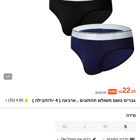
1/8
22
₪
.05
%55
₪49.00
גברים נושם משולש תחתונים , ארבעה ( 4 יח'\חבילה )
)
35
(
4.80
מידה
XL
L
M
S
מדריך המידות
בדוק את הגודל שלי