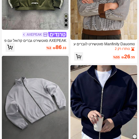
AXEPEAK
AXEPEAK סווטשירט גברים קז'ואל עם פ
Manfinity Dauomo סווטשירט לגברים ע
סים ובלוקים של צבע לסתיו/חורף
86
%3
₪
.33
ם שוליים צבעוניים, סתיו, חולצה עם שרוו
נותרו רק 2
לים ארוכים
26
%55
₪
.55