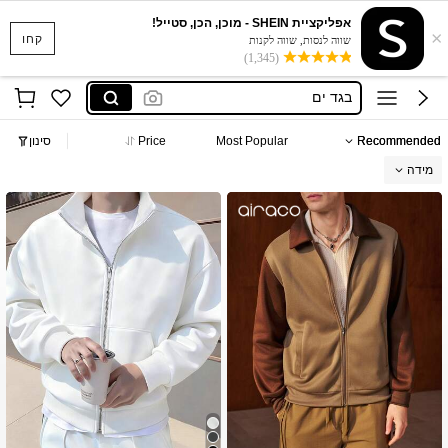
אפליקציית SHEIN - מוכן, הכן, סטייל!
×
סקוישים
קחו
שווה לנסות, שווה לקנות
(1,345)
anewsta שמלות
בגד ים
חצאיות
Recommended
Most Popular
Price
סינון
חולצות נשים
מידה
סקוישים
anewsta שמלות