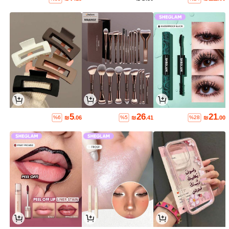
5
26
21
₪
.06
₪
.41
₪
.00
%6
%5
%28