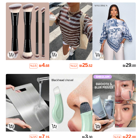
4
25
29
₪
.68
₪
.52
₪
.00
%15
%12
7
3
22
₪
.15
₪
.30
₪
.00
%35
%24