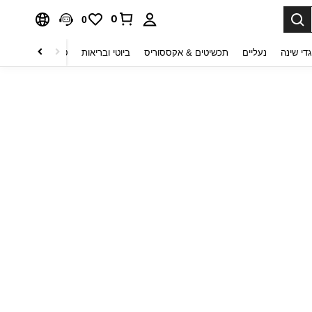
0
0
די שינה
נעליים
תכשיטים & אקססוריס
ביוטי ובריאות
טקסטיל לבית
ט