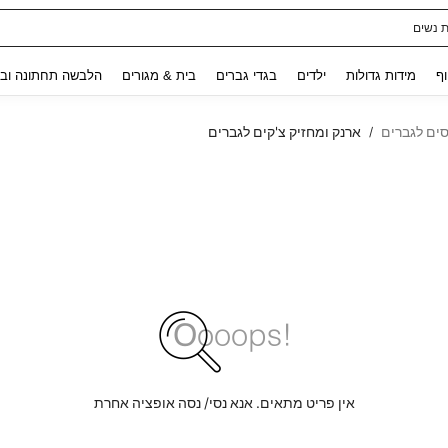
ת נשים
Use up and down arrow keys to חיפוש אחרון and לחפש ולמצוא. Press Enter to select.
וף
מידות גדולות
ילדים
בגדי גברים
בית & מגורים
הלבשה תחתונה ובג
סים לגברים
ארנק ומחזיק צ'קים לגברים
/
אין פריט מתאים. אנא נסי/ נסה אופציה אחרת