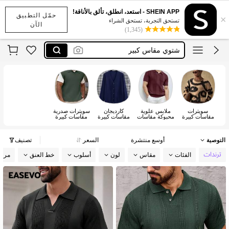
pull homme
SHEIN APP - استعد، انطلق، تألق بالأناقة!
حمّل التطبيق
×
كاروهات رجال
تستحق التجربة، تستحق الشراء
الآن
(1,345)
شتوي مقاس كبير
ملابس رجاليه مقاسات كبيره
لبس رجالي شتوي
pull homme
كاروهات رجال
سويترات
ملابس علوية
كارديجان
سويترات صدرية
مقاسات كبيرة
محبوكة مقاسات
مقاسات كبيرة
مقاسات كبيرة
رجالية
كبيرة رجالية
رجالية
رجالية
التوصية
أوسع منتشرة
السعر
تصنيف
الفئات
مقاس
لون
أسلوب
خط العنق
مرون