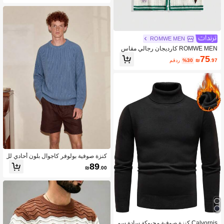
ROMWE MEN
ROMWE MEN كارديجان رجالي مقاس
كبير بتصميم كتل لونية وحواف مرقعة وأك
75
.97
₪
%30
مقدر
مام قصيرة
كنزة صوفية بولوفر كاجوال بلون أحادي لل
رجال كبار الحجم، ارتداء يومي بسيط للخ
89
₪
.00
ريف والشتاء
Calvornis كنزة صوفية محبوكة سادة سم