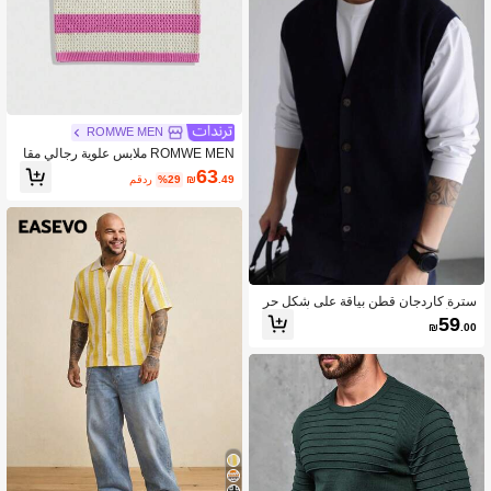
ROMWE MEN
ROMWE MEN ملابس علوية رجالي مقا
س كبير مطرز رقميًا مخطط بأكمام قصي
63
.49
₪
%29
مقدر
رة محبوك مفرغ
سترة كاردجان قطن بياقة على شكل حر
ف V أحادية الصدر للرجال، لون أحادي، مق
59
₪
.00
اسات كبيرة، للربيع/الخريف