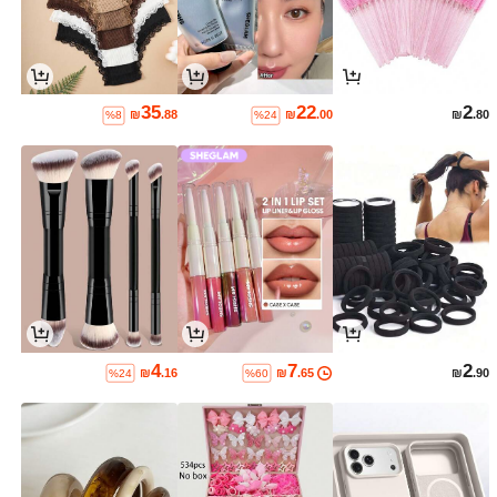
35
22
2
₪
.88
₪
.00
₪
.80
%8
%24
4
7
2
₪
.16
₪
.65
₪
.90
%24
%60