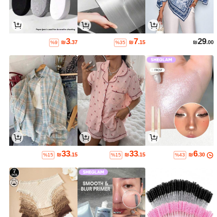
3
7
29
₪
.37
₪
.15
₪
.00
%9
%35
33
33
6
₪
.15
₪
.15
₪
.30
%15
%15
%43