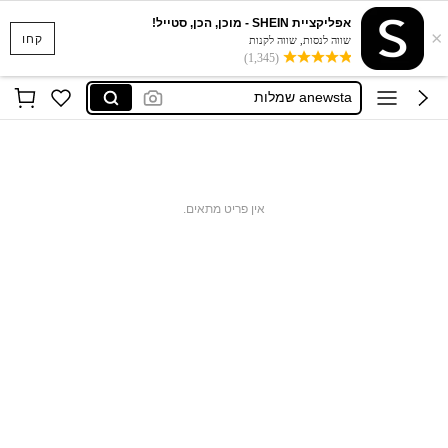
אפליקציית SHEIN - מוכן, הכן, סטייל!
×
חולצות נשים
קחו
שווה לנסות, שווה לקנות
(1,345)
wig customization tools
anewsta שמלות
בגד ים
חצאיות
חולצות נשים
אין פריט מתאים.
wig customization tools