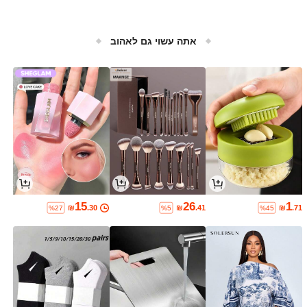
אתה עשוי גם לאהוב
15
26
1
₪
.30
₪
.41
₪
.71
%27
%5
%45