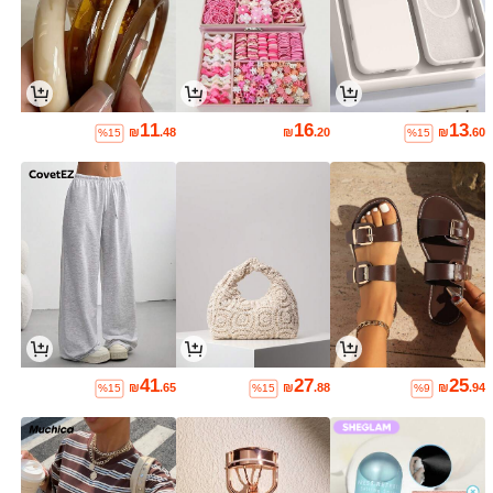
11
16
13
₪
.48
₪
.20
₪
.60
%15
%15
41
27
25
₪
.65
₪
.88
₪
.94
%15
%15
%9