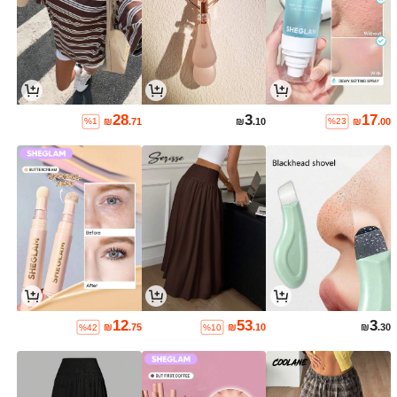
28
3
17
₪
.71
₪
.10
₪
.00
%1
%23
12
53
3
₪
.75
₪
.10
₪
.30
%42
%10