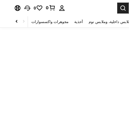
0
0
لابس داخلية، وملابس نوم
أحذية
مجوهرات واكسسوارات
الصحة & الجمال