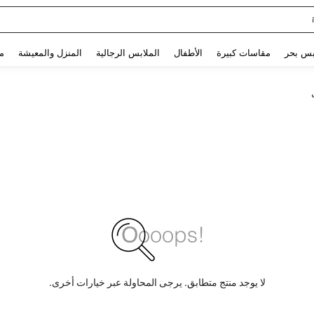
Glowmode Biker S
Use up and down arrow keys to البحث الأخير and البحث والعثور. Press Enter to select.
بس بحر
مقاسات كبيرة
الأطفال
الملابس الرجالية
المنزل والمعيشة
م
لا يوجد منتج متطابق. يرجى المحاولة عبر خيارات أخرى.