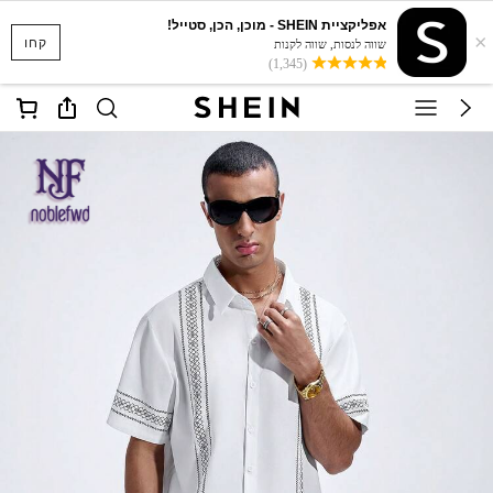
אפליקציית SHEIN - מוכן, הכן, סטייל!
×
קחו
שווה לנסות, שווה לקנות
(1,345)