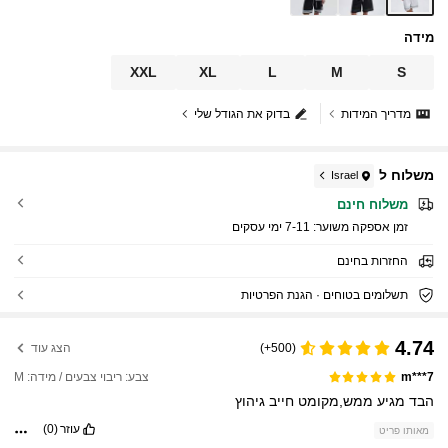
מידה
XXL
XL
L
M
S
מדריך המידות
בדוק את הגודל שלי
משלוח ל
Israel
משלוח חינם
זמן אספקה ​​משוער:
7-11 ימי עסקים
החזרות בחינם
תשלומים בטוחים · הגנת הפרטיות
4.74
(500+)
הצג עוד
צבע: ריבוי צבעים / מידה: M
m***7
הבד
מגיע
ממש,מקומט
חייב
גיהוץ
עוזר
(0)
מאותו פריט