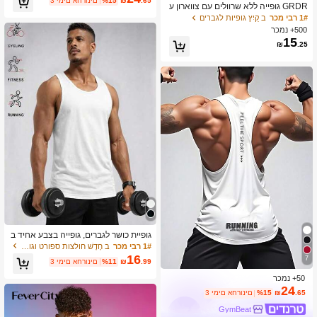
.65
₪
%15
3 ימים אחרונים
GRDR גופייה ללא שרוולים עם צווארון ע
ומיומית קז'ואלית
גול לקיץ לגברים
1# רבי מכר
ב קַיִץ גופיות לגברים
500+ נמכר
15
₪
.25
גופיית כושר לגברים, גופייה בצבע אחיד ב
סגנון אמריקאי, חוף, בגדי חוף, בגדי קיץ ל
1# רבי מכר
ב חָדָשׁ חולצות ספורט וגופיות לגברים
גברים, הלבשת קיץ לגברים. ספורט
16
7
.99
₪
%11
3 ימים אחרונים
50+ נמכר
24
.65
₪
%15
3 ימים אחרונים
GymBeat