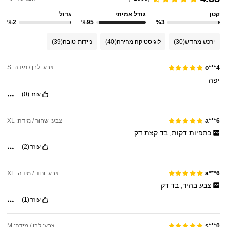
קטן
גודל אמיתי
גדול
%2
%95
%3
ירכש מחדש
(30)
לוגיסטיקה מהירה
(40)
ניידות טובה
(39)
צבע: לבן / מידה: S
o***4
יפה
עוזר
(0)
צבע: שחור / מידה: XL
a***6
כתפיות
דקות,
בד
קצת
דק
עוזר
(2)
צבע: ורוד / מידה: XL
a***6
צבע
בהיר,
בד
דק
עוזר
(1)
צבע: לבן / מידה: M
s***0