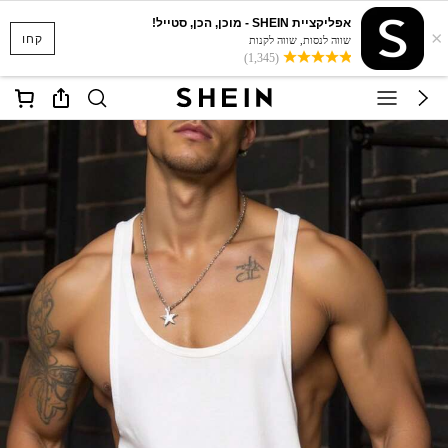
אפליקציית SHEIN - מוכן, הכן, סטייל!
×
קחו
שווה לנסות, שווה לקנות
(1,345)