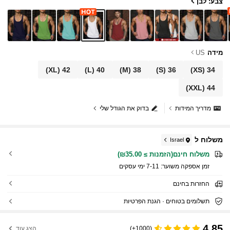
צבע: לבן
מידה
US
(XL)
42
(L)
40
(M)
38
(S)
36
(XS)
34
(XXL)
44
מדריך המידות
בדוק את הגודל שלי
משלוח ל
Israel
משלוח חינם(הזמנות ≥ ₪35.00)
זמן אספקה ​​משוער:
7-11 ימי עסקים
החזרות בחינם
תשלומים בטוחים · הגנת הפרטיות
4.85
(1000+)
הצג עוד