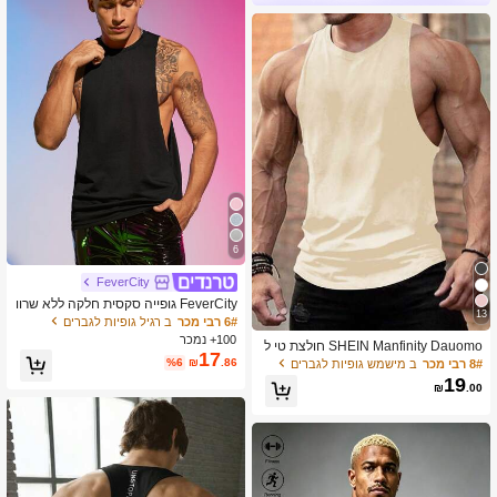
6
FeverCity
FeverCity גופייה סקסית חלקה ללא שרוו
13
לים לגברים, למתנה לחבר, דברים לזוג
6# רבי מכר
ב רגיל גופיות לגברים
100+ נמכר
SHEIN Manfinity Dauomo חולצת טי ל
17
גברים, אופנתית, קז'ואל, עם צווארון עגול ו
%6
₪
.86
8# רבי מכר
ב מישמש גופיות לגברים
רב-תכליתי
19
₪
.00