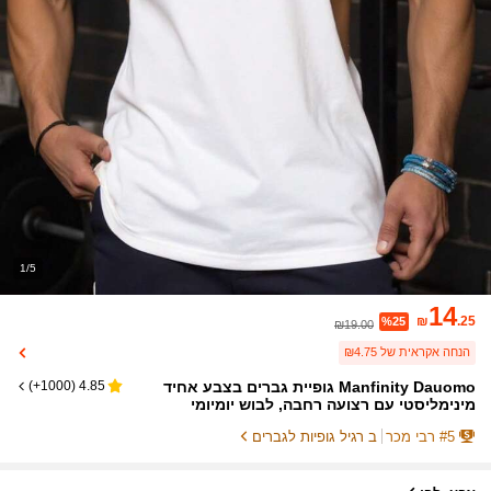
1/5
14
₪
.25
%25
₪19.00
הנחה אקראית של ₪4.75
Manfinity Dauomo גופיית גברים בצבע אחיד
)
1000+
(
4.85
מינימליסטי עם רצועה רחבה, לבוש יומיומי
5
#
רבי מכר
ב רגיל גופיות לגברים