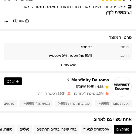
ממש
יפה
ובד
נעים
מאוד
כמו
בתמונה
תואמת
חמודה
מאוד
ושימושית
לקיץ
עוזר
(1)
פרטי המוצר
104K עוקבים
4.88
חומר:
בד סרוג
הרכב:
95% פוליאסטר, 5% אלסטיין
104K עוקבים
4.88
הצג עוד
Manfinity Dauomo
עוקב
104K עוקבים
4.88
n***0
שילם
לפני יום אחד
1.3M נמכרו לאחרונה
820K רכישה חוזרת
104K עוקבים
4.88
איכות טובה (9999+)
כמו בתמונה (9999+)
ממש קול (9999+)
מתאים מאוד (9
אתה עשוי גם לאהוב
104K עוקבים
4.88
מומלצים
אקססוריס לביגוד
בגדי שינה ובגדים תחתונים
נעליים
ספורט וח