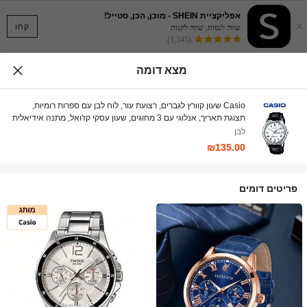
אפליקציית SHEIN - מוכן, הכן, סטייל!
×
קחו
שווה לנסות, שווה לקנות
(1,345)
מצא דומה
Casio שעון קוורץ לגברים, רצועת עור, לוח לבן עם ספרות רומיות,
תצוגת תאריך, אנלוגי עם 3 מחוגים, שעון עסקי קז'ואל, מתנה אידיאלית
לגברים, ללבישה יומיומית MTP-V006L-7B
לבן
₪135.00
פריטים דומים