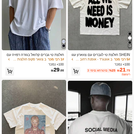
15K עוקבים
4.61
15K עוקבים
4.61
15K עוקבים
4.61
18
SHEIN חולצת טי לגברים עם צווארון עגו
חולצת טי גברים קז'ואל בגזרה רפויה עם
15K עוקבים
ל וגזרה קצרה בצבעים מנוגדים
צוואון עגול ושרוול קצר, אופנתית וספורטי
4.61
5# רבי מכר
ב אוונגרד - אופנת רחוב היפ הופ חולצות טי לגברים
1# רבי מכר
ב צוואר סקופ חולצות טי לגברים
בית לקיץ
100+ נמכר
100+ נמכר
29
21
.75
₪
%25
3 ימים אחרונים
.00
₪
משוער