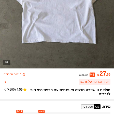
1/7
27
3 ימים אחרונים
₪
.55
%5
₪29.00
הנחה אקראית של ₪1.45
חולצת טי-שירט חדשה ואופנתית עם הדפס היפ הופ
)
100+
(
4.59
לגברים
מידה
:
US
סטנדרטי
1 left
8 left