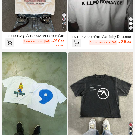
4
חולצת טי רפויה לגברים לקיץ עם הדפס
Manfinity Dauomo חולצת טי קצרה עם
27
אותיות קצר וחלוף, צווארון עגול ושרוול קצ
26
הדפס סלוגן לגברים, קיץ
.55
₪
%5
3 ימים אחרונים
.68
₪
%8
3 ימים אחרונים
ר
משוער