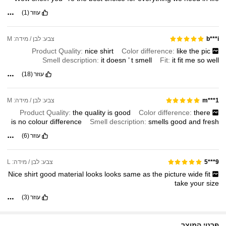
עוזר
(1)
צבע: לבן / מידה: M
b***i
Product Quality:
nice
shirt
Color difference:
like
the
pic
Smell description:
it
doesn
’
t
smell
Fit:
it
fit
me
so
well
עוזר
(18)
צבע: לבן / מידה: M
m***1
Product Quality:
the
quality
is
good
Color difference:
there
is
no
colour
difference
Smell description:
smells
good
and
fresh
עוזר
(6)
צבע: לבן / מידה: L
9***5
Nice
shirt
good
material
looks
looks
same
as
the
picture
wide
fit
take
your
size
עוזר
(3)
פרטי המוצר