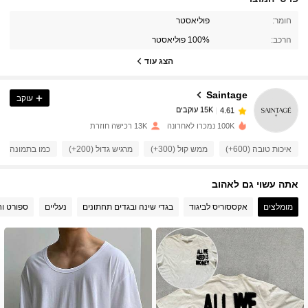
15K עוקבים
4.61
חומר:
פוליאסטר
הרכב:
100% פוליאסטר
15K עוקבים
4.61
הצג עוד
Saintage
עוקב
15K עוקבים
4.61
g***a
שילם
לפני יום אחד
100K נמכרו לאחרונה
13K רכישה חוזרת
15K עוקבים
4.61
איכות טובה (600+)
ממש קול (300+)
מרגיש גדול (200+)
כמו בתמונה (200+)
אתה עשוי גם לאהוב
15K עוקבים
4.61
מומלצים
אקססוריס לביגוד
בגדי שינה ובגדים תחתונים
נעליים
ספורט וח
15K עוקבים
4.61
15K עוקבים
4.61