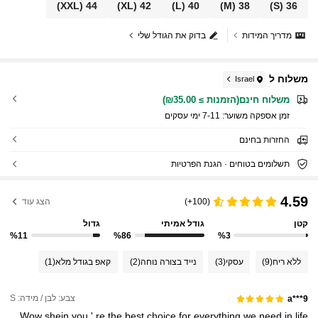
(XXL)
44
(XL)
42
(L)
40
(M)
38
(S)
36
מדריך המידות
בדוק את הגודל שלי
משלוח ל
Israel
משלוח חינם(הזמנות ≥ ₪35.00)
זמן אספקה ​​משוער:
7-11 ימי עסקים
החזרות בחינם
תשלומים בטוחים · הגנת הפרטיות
4.59
(100+)
הצג עוד
קטן
גודל אמיתי
גדול
%11
%86
%3
ללא ריח
(9)
עסקי
(3)
נייד בצורה נוחה
(2)
קאפ בגודל מלא
(1)
צבע: לבן / מידה: S
a***9
Wow
shein
you
'
re
the
best
choice
for
everything
we
need
in
life