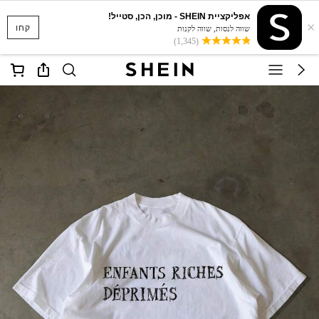
אפליקציית SHEIN - מוכן, הכן, סטייל!
×
קחו
שווה לנסות, שווה לקנות
(1,345)