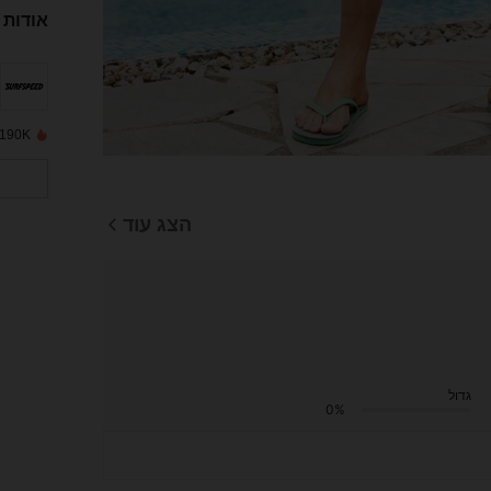
אודות 
190K נמכרו לאחרונה
הצג עוד
גדול
0%