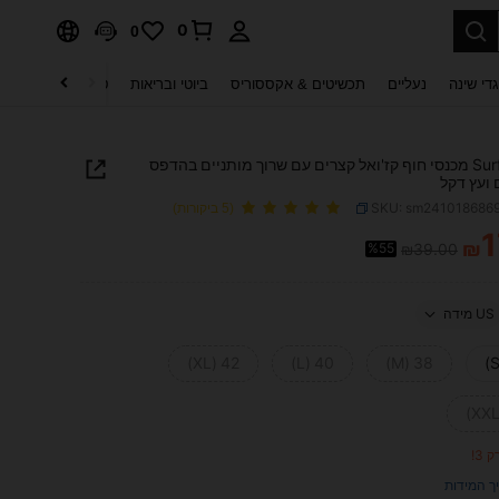
0
0
די שינה
נעליים
תכשיטים & אקססוריס
ביוטי ובריאות
טקסטיל לבית
ט
Surfspeed מכנסי חוף קז'ואל קצרים עם שרוך מותניים בהדפס
ועץ דקל
SKU: sm241018686
(5 ביקורות)
1
₪
%55
₪39.00
PRICE AND AVAILABIL
US מידה
42 (XL)
40 (L)
38 (M)
 3!
ך המידות