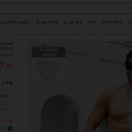
Use up and down arrow keys to חיפוש אחרון and לחפש ולמצוא. Press Enter to select.
וף
מידות גדולות
ילדים
בגדי גברים
בית & מגורים
הלבשה תחתונה ובג
Surfspeed מכנסי חוף קז'ואל קצרים עם שרוך מותניים בהדפס מכתבים ועץ דקל
מכתבים 
9759272
7
.55
ITY
מידה
36 (S)
44 (XXL)
נותרו רק
מדרי