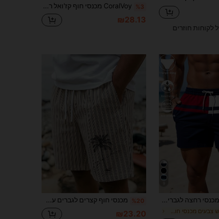
CoralVoy מכנסי חוף קז'ואל רב-שימושיים לגברים עם שרוך במותניים וכיסים
%3
₪28.13
ל לקוחות חוזרים
9
מכנסי רחצה לגברים בעיצוב צבעים מנוגדים (פסים אדומים, לבנים וכחולים כהים; עם בטנת תחתונים מובנית)
מכנסי חוף קצרים לגברים עם הדפס עץ דקל, קיץ
%20
ב גוש צבעים מכנסי חוף לגברים
₪23.20