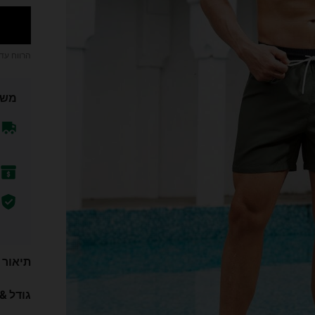
הרווח עד
משל
תיאור
גודל &