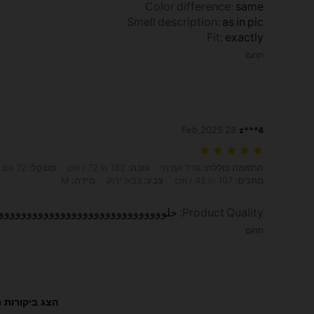
Color difference
:
same
Smell description
:
as in pic
Fit
:
exactly
תרגם
28 Feb,2025
z***4
התאמה כוללת: גודל אמיתי, גובה: 182 cm / 72 in, מִשׁקָל: 72 kg / 159 lbs, חָזֶה: 107 cm / 42 in, מוֹתֶן: 92 cm / 36 in, מָתנַיִם: 107 cm / 42 in, צבע: צבאי ירוק, מידה: M
התאמה כוללת:
גודל אמיתי
גובה:
182 cm / 72 in
מִשׁקָל:
72 kg / 159 lbs
מָתנַיִם:
107 cm / 42 in
צבע:
צבאי ירוק
מידה:
M
Product Quality
:
حلوووووووووووووووووووووووووووووو
תרגם
הצג ביקורות נ