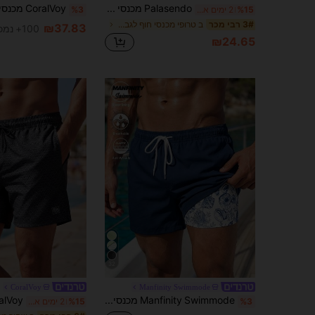
Palasendo מכנסי חוף לגברים בצהוב & לבן עם הדפס פסים אנכיים ועצי קוקוס, מותן אלסטית עם שרוך, גזרה רפויה, מכנסי ברמודה לשחייה, מכנסי חוף קז'ואל לחופשה / לבריכה
%15
2 ימים אחרונים
%3
ב טרופי מכנסי חוף לגברים
3# רבי מכר
₪37.83
100+ נמכר
₪24.65
32
CoralVoy
Manfinity Swimmode
Manfinity Swimmode מכנסי חוף דו-שכבתיים עם הדפס צדף וגומי במותן לגברים
%3
%15
2 ימים אחרונים