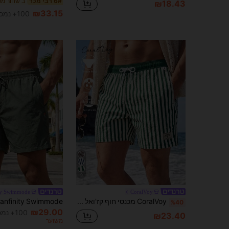
6# רבי מכר
₪18.43
₪33.15
100+ נמכר
9
ty Swimmode
CoralVoy
CoralVoy מכנסי חוף קז'ואל לגברים עם מותן בשרוך, פסים וכיסים, לחופשה
%40
₪29.00
100+ נמכר
₪23.40
משוער