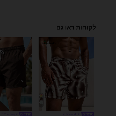
לקוחות ראו גם
11
CoralVoy
Palasendo