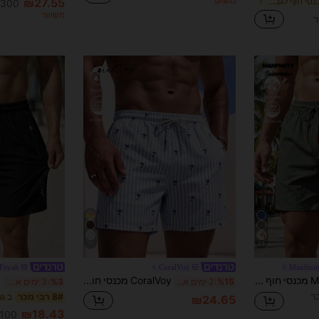
משוער
ב שחור מכנסי חוף לגברים
₪27.55
300+ נמכר
משוער
11
23
Feyah
CoralVoy
Manfini
Manfinity Swimmode מכנסי חוף קז'ואל לגברים לחופשת קיץ עם שרוך במותניים וכיסים, בגדי חוף לגברים לחג המולד, מכנסיים קז'ואל לגברים בירוק כהה, לחופשה
CoralVoy מכנסי חוף לגברים בצהוב & לבן עם הדפס פסים אנכיים ועצי קוקוס, מותן אלסטית עם שרוך, גזרה רחבה, אורך ברך, מכנסי שחייה לחופשה בחוף / למסביב לבריכה
%15
2 ימים אחרונים
%3
3 ימים אחרונים
8# רבי מכר
₪24.65
₪18.43
100+ נמכר