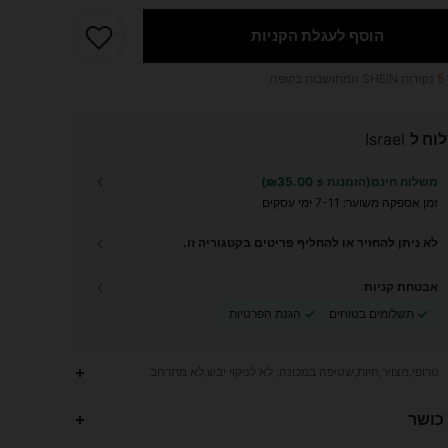
הוסף לעגלת הקניות
5
נקודות SHEIN המחושבות בקופה.
וח ל
Israel
משלוח חינם(הזמנות ≥ ₪35.00)
זמן אספקה ​​משוער:
7-11 ימי עסקים
לא ניתן להחזיר או להחליף פריטים בקטגוריה זו.
אבטחת קניות
תשלומים בטוחים
הגנת הפרטיות
טרופי,מצויר,חיות,שטיפה במכונה, לא לניקוי יבש,לא מתרחב
1.9K
1K
4.87
 כושר