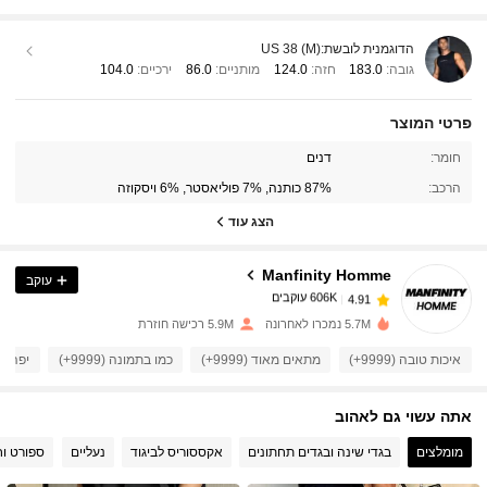
הדוגמנית לובשת:
US 38 (M)
גובה:
183.0
חזה:
124.0
מותניים:
86.0
ירכיים:
104.0
פרטי המוצר
606K עוקבים
4.91
חומר:
דנים
הרכב:
87% כותנה, 7% פוליאסטר, 6% ויסקוזה
606K עוקבים
4.91
הצג עוד
Manfinity Homme
עוקב
606K עוקבים
4.91
S***m
שילם
לפני יום אחד
5.7M נמכרו לאחרונה
5.9M רכישה חוזרת
606K עוקבים
4.91
איכות טובה (9999+)
מתאים מאוד (9999+)
כמו בתמונה (9999+)
יפה (9999+)
אתה עשוי גם לאהוב
606K עוקבים
4.91
מומלצים
בגדי שינה ובגדים תחתונים
אקססוריס לביגוד
נעליים
ספורט וח
606K עוקבים
4.91