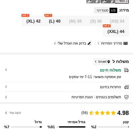
מידה
:
US
סטנדרטי
5 left
5 left
(XL)
42
(L)
40
(M)
38
(S)
36
(XS)
34
6 left
(XXL)
44
מדריך המידות
בדוק את הגודל שלי
משלוח ל
Israel
משלוח חינם
זמן אספקה ​​משוער:
7-11 ימי עסקים
החזרות בחינם
תשלומים בטוחים · הגנת הפרטיות
4.98
(56)
הצג עוד
קטן
גודל אמיתי
גדול
%7
%91
%2