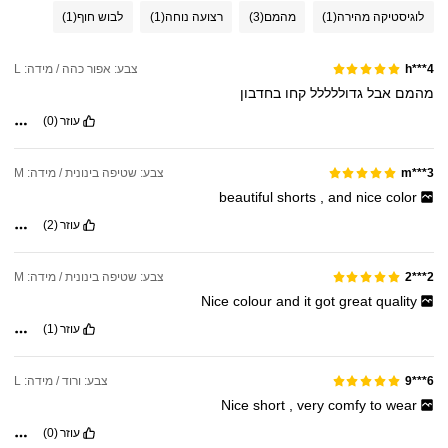
לוגיסטיקה מהירה
(1)
מהמם
(3)
רצועה נוחה
(1)
לבוש חוף
(1)
צבע: אפור כהה / מידה: L
h***4
מהמם
אבל
גדוללללל
קחו
בחדבון
עוזר
(0)
צבע: שטיפה בינונית / מידה: M
m***3
beautiful
shorts
,
and
nice
color
עוזר
(2)
צבע: שטיפה בינונית / מידה: M
2***2
Nice
colour
and
it
got
great
quality
עוזר
(1)
צבע: ורוד / מידה: L
6***9
Nice
short
,
very
comfy
to
wear
עוזר
(0)