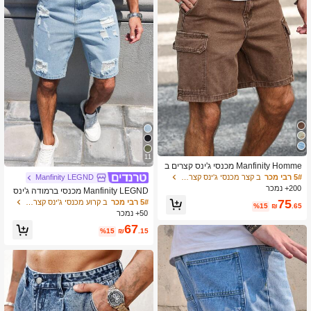
11
Manfinity Homme מכנסי ג'ינס קצרים ב
צבע אחיד לגברים, מתאים לקיץ
5# רבי מכר
ב קצר מכנסי ג'ינס קצרים לגברים
Manfinity LEGND
200+ נמכר
Manfinity LEGND מכנסי ברמודה ג'ינס
בגזרה בהירה ואלגנטית לגברים, מושלמי
75
5# רבי מכר
ב קרוע מכנסי ג'ינס קצרים לגברים
%15
₪
.65
ם לקיץ רגוע, לחבר ולבעל, מכנסי ג'ינס רח
50+ נמכר
בים בצבע כחול ורפויים ליציאה
67
%15
₪
.15