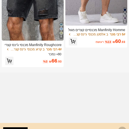
4
Manfinity Homme מכנסיים קצרים מגול
גלים לגברים בגזרת סלים, קז'ואל ורב-תכל
5# רבי מכר
ב אלסטן מכנסי ג'ינס קצרים לגברים
8
יתיים, מבד דנים עם כיסים
60
.03
₪
%13
משוער
Manfinity Roughcore מכנסי ג'ינס קצרי
ם לגברים, אופנתיים מתאימים לקיץ, מכנ
4# רבי מכר
ב קרוע מכנסי ג'ינס קצרים לגברים
סיים קצרים שחורים לגברים עם קרעים
80+ נמכר
66
%3
₪
.93