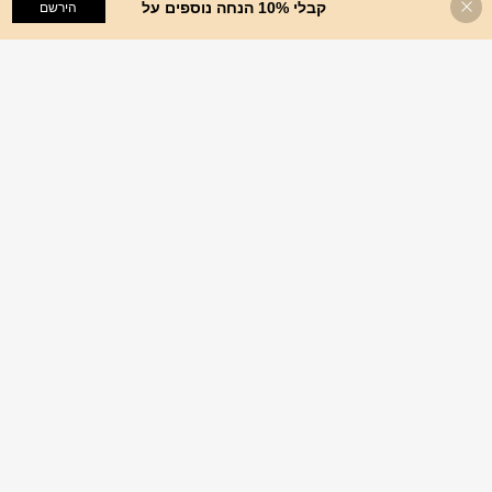
קבלי 10% הנחה נוספים על
הוסף לעגלת הקניות
הירשם
%43 הנחה!