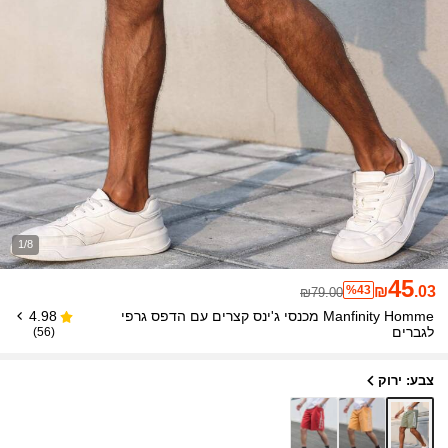
1/8
45
%43
₪
.03
₪79.00
Manfinity Homme מכנסי ג'ינס קצרים עם הדפס גרפי
4.98
לגברים
(56)
צבע: ירוק