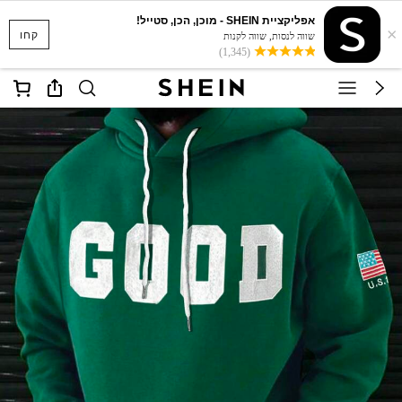
אפליקציית SHEIN - מוכן, הכן, סטייל!
×
קחו
שווה לנסות, שווה לקנות
(1,345)