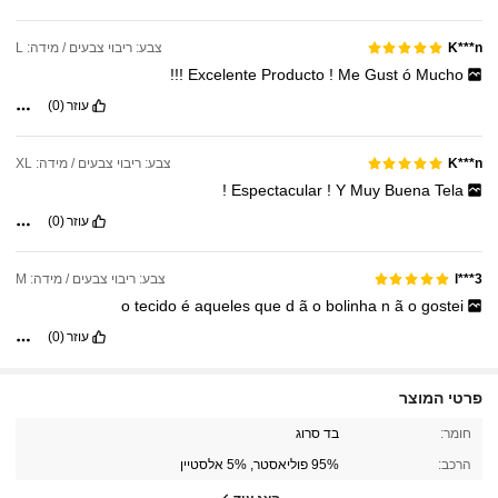
צבע: ריבוי צבעים / מידה: L
K***n
!!!
Excelente
Producto
!
Me
Gust
ó
Mucho
עוזר
(0)
צבע: ריבוי צבעים / מידה: XL
K***n
!
Espectacular
!
Y
Muy
Buena
Tela
עוזר
(0)
צבע: ריבוי צבעים / מידה: M
l***3
o
tecido
é
aqueles
que
d
ã
o
bolinha
n
ã
o
gostei
עוזר
(0)
פרטי המוצר
חומר:
בד סרוג
607K עוקבים
4.91
הרכב:
95% פוליאסטר, 5% אלסטיין