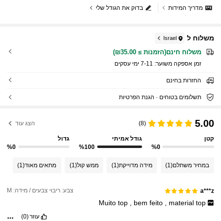
מדריך המידות
בדוק את הגודל שלי
משלוח ל
Israel
משלוח חינם(הזמנות ≥ ₪35.00)
זמן אספקה ​​משוער:
7-11 ימי עסקים
החזרות בחינם
תשלומים בטוחים · הגנת הפרטיות
5.00
(8)
הצג עוד
קטן
גודל אמיתי
גדול
%0
%100
%0
במחיר משתלם
(1)
מידה מדוייקת
(1)
ממש קול
(1)
מתאים מאוד
(1)
צבע: ריבוי צבעים / מידה: M
a***z
Muito
top
,
bem
feito
,
material
top
עוזר
(0)