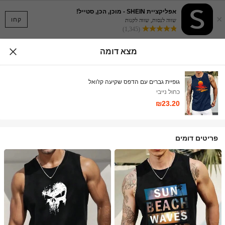
אפליקציית SHEIN - מוכן, הכן, סטייל!
×
קחו
שווה לנסות, שווה לקנות
(1,345)
מצא דומה
גופיית גברים עם הדפס שקיעה קז'ואל
כחול נייבי
₪23.20
פריטים דומים