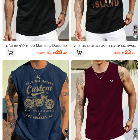
גופיית גברים עם הדפס מכתבים עם צווא
Manfinity Dauomo גופייה ללא שרוולים
רון עגול, קיץ
מודפסת גולגולת פשוטה לגברים, קיץ יומי
23
28
%20
₪
.20
.42
₪
%2
משוער
1/3
23
₪
.20
%20
₪29.00
גופיית גברים עם הדפס שקיעה קז'ואל
)
500+
(
4.93
מידה
US
(XL)
42
(L)
40
(M)
38
(S)
36
(XS)
34
(XXL)
44