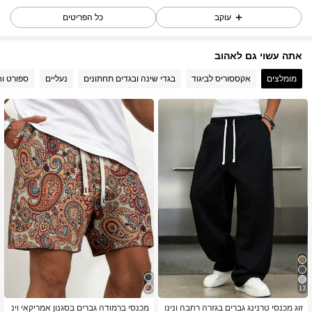
עוקב
כל הפריטים
27K עוקבים
4.75
אתה עשוי גם לאהוב
27K עוקבים
4.75
מומלצים
אקססוריס לביגוד
בגדי שינה ובגדים תחתונים
נעליים
ספורט וח
27K עוקבים
4.75
27K עוקבים
4.75
27K עוקבים
4.75
27K עוקבים
4.75
13
27K עוקבים
4.75
זוג מכנסי טרנינג גברים בגזרה רחבה ונינו
מכנסי ברמודה גברים בסגנון אמריקאי וינ