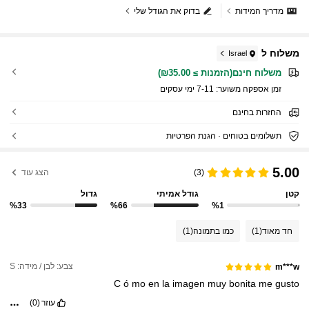
מדריך המידות
בדוק את הגודל שלי
משלוח ל
Israel
משלוח חינם(הזמנות ≥ ₪35.00)
זמן אספקה ​​משוער:
7-11 ימי עסקים
החזרות בחינם
תשלומים בטוחים · הגנת הפרטיות
5.00
(3)
הצג עוד
קטן
גודל אמיתי
גדול
%33
%66
%1
חד מאוד
(1)
כמו בתמונה
(1)
צבע: לבן / מידה: S
m***w
C
ó
mo
en
la
imagen
muy
bonita
me
gusto
עוזר
(0)