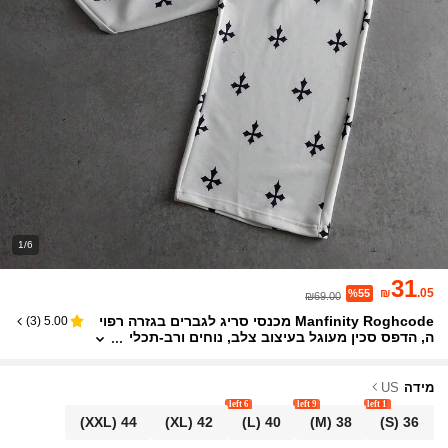
1/6
31
₪
.05
%55
₪69.00
Manfinity Roghcode מכנסי סריג לגברים בגזרה רפוי
)
3
(
5.00
ה, הדפס סכין מעוגל בעיצוב צלב, נוחים ורב-תכלי
תיים, התאמה לזוגות, סתיו/חורף, אופנת רחוב לגב
רים, מותג רחב, אני אוהב את החבר שלי, גרפי
מידה
US
6 left
9 left
1 left
(XXL)
44
(XL)
42
(L)
40
(M)
38
(S)
36