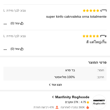
צבע: לבן / מידה: L
c***i
super
kinfo
cakrvaleka
orna
totalmente
עוזר
(0)
צבע: לבן / מידה: L
t***e
ดี
แต่ใหญ่เกิ๊น
עוזר
(0)
פרטי המוצר
27K עוקבים
4.75
חומר:
בד סרוג
הרכב:
100% פוליאסטר
27K עוקבים
4.75
הצג עוד
Manfinity Roghcode
27K עוקבים
4.75
i***3
שילם
לפני יום אחד
360K נמכרו לאחרונה
47K רכישה חוזרת