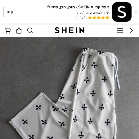
אפליקציית SHEIN - מוכן, הכן, סטייל!
×
קחו
שווה לנסות, שווה לקנות
(1,345)