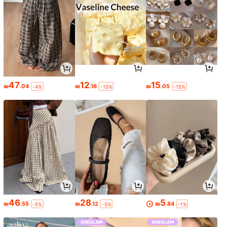
47
12
15
₪
.04
₪
.16
₪
.05
-4%
-15%
-15%
46
28
5
₪
.55
₪
.12
₪
.84
-5%
-5%
-1%