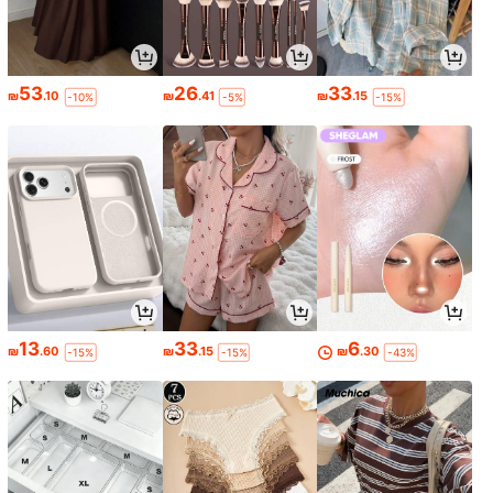
53
26
33
₪
.10
₪
.41
₪
.15
-10%
-5%
-15%
13
33
6
₪
.60
₪
.15
₪
.30
-15%
-15%
-43%