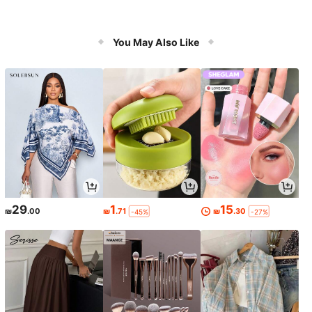
You May Also Like
29
1
15
₪
.00
₪
.71
₪
.30
-45%
-27%