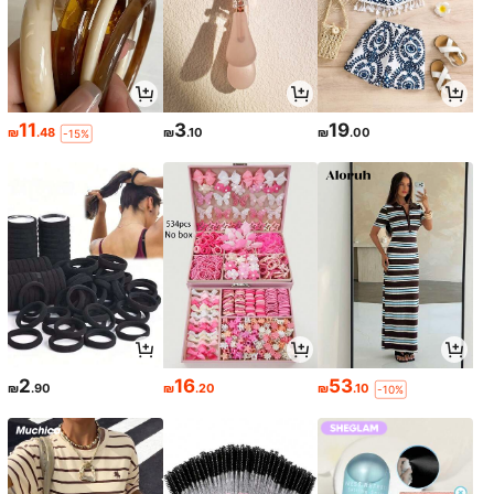
11
3
19
₪
.48
₪
.10
₪
.00
-15%
2
16
53
₪
.90
₪
.20
₪
.10
-10%