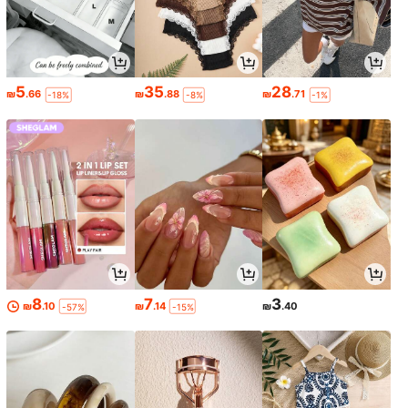
5
35
28
₪
.66
₪
.88
₪
.71
-18%
-8%
-1%
8
7
3
₪
.10
₪
.14
₪
.40
-57%
-15%