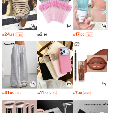
24
2
17
₪
.65
₪
.80
₪
.00
-15%
-23%
41
11
7
₪
.65
₪
.55
₪
.48
-15%
-26%
-15%