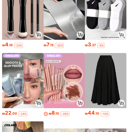
4
7
3
₪
.16
₪
.15
₪
.37
-24%
-35%
-9%
22
8
44
₪
.00
₪
.10
₪
.10
-24%
-26%
-10%