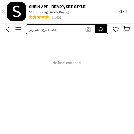
SHEIN APP - READY, SET, STYLE!
×
Tête De Lit
GET
Worth Trying, Worth Buying
(1,345)
تلبيس راس سرير
غطاء تاج السرير
ظهر سرير
ظهر السرير
Tête De Lit
No item matched.
تلبيس راس سرير