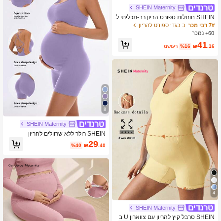
SHEIN Maternity
SHEIN חותלות ספורט הריון רב-תכליתי ל
הרמה והרזיה
7# רבי מכר
ב בגדי ספורט להריון
60+ נמכר
41
.16
₪
%16
משוער
8
SHEIN Maternity
SHEIN רולר ללא שרוולים להריון
29
%40
₪
.40
4
SHEIN Maternity
SHEIN סרבל קיץ להריון עם צווארון U ב