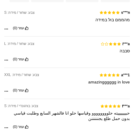
צבע: שחור / מידה: S
s***n
מהממם
בול
במידה
עוזר
(0)
צבע: שחור / מידה: L
i***a
סבבה
עוזר
(0)
צבע: שחור / מידה: XXL
a***1
amazingggggg
in
love
עוזר
(0)
צבע: בורגונדי / מידה: S
f***a
حبيييييييته
حلوووووووو
وقياسها
حلو
انا
فالشهر
السابع
وطلبت
قياسي
بدون
حمل
طلع
يجننننننن
עוזר
(0)