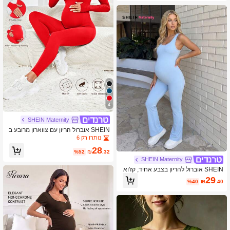
4
SHEIN Maternity
SHEIN אוברול הריון עם צווארון מרובע ב
צבע אחיד
נותרו רק 6
28
%52
₪
.32
SHEIN Maternity
SHEIN אוברול להריון בצבע אחיד, קז'וא
ל, עם רצועות מתכווננות
29
%40
₪
.40