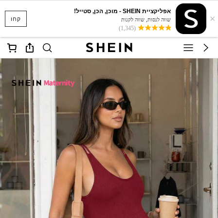
אפליקציית SHEIN - מוכן, הכן, סטייל!
×
קחו
שווה לנסות, שווה לקנות
(1,345)