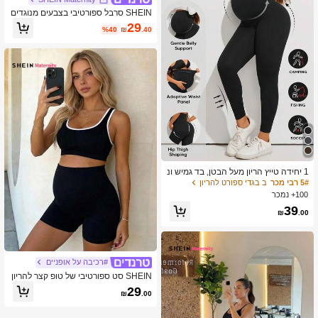
SHEIN סרבל ספורטיבי בצבעים מנוגדים
להריון
29
%40
₪
.40
1 יחידה טייץ הריון מעל הבטן, בד גמיש ונ
וח לכל שלבי ההריון, למראה יומיומי, עבוד
5# רבי מכר
ב בגדי ספורט להריון
ה, כושר טרום לידה או ספורט רגיעה, שחו
100+ נמכר
ר
39
₪
.00
#רכיבה על אופניים
SHEIN סט ספורטיבי של טופ קצר להריון
עם מותן ומכנסיים קצרים בגזרה גבוהה
29
₪
.00