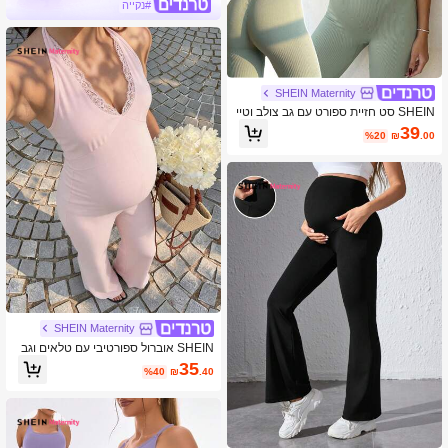
#נקייה
SHEIN Maternity
SHEIN סט חזיית ספורט עם גב צולב וטיי
ץ בצבע אחיד לנשים בהריון
39
%20
₪
.00
SHEIN Maternity
SHEIN אוברול ספורטיבי עם טלאים וגב
פתוח, תחרה להריון
35
%40
₪
.40