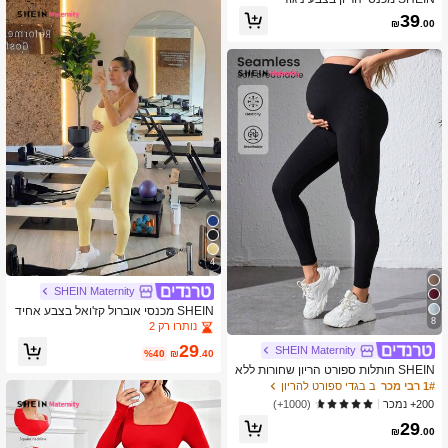
39
₪
.00
4
SHEIN Maternity
SHEIN מכנסי אוברול קז'ואל בצבע אחיד
8
להריון
נותרו רק 2
29
SHEIN Maternity
%40
₪
.40
SHEIN חותלות ספורט הריון שחורות ללא
תפרים
1# רבי מכר
ב בגדי ספורט להריון
200+ נמכר
(1000+)
29
₪
.00