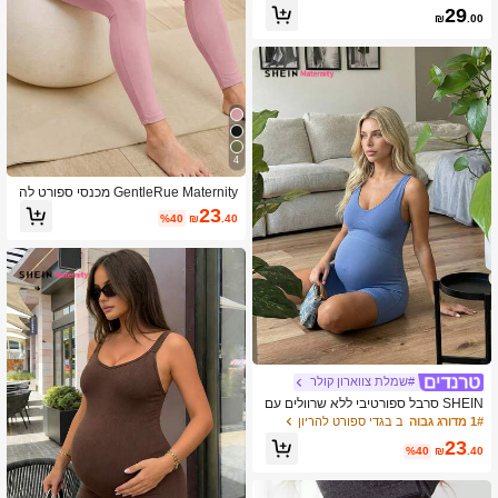
צבע אחיד, ללא גב וגב מוצלב
29
₪
.00
4
GentleRue Maternity מכנסי ספורט לה
ריון בצבע אחיד עם מותן מתכוונן
23
%40
₪
.40
#שמלת צווארון קולר
SHEIN סרבל ספורטיבי ללא שרוולים עם
צווארון V אלסטי להריון, קיץ
1# מדורג גבוה
ב בגדי ספורט להריון
23
%40
₪
.40