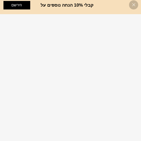
קבלי 10% הנחה נוספים על
הוסף לעגלת הקניות
הירשם
%40 הנחה!