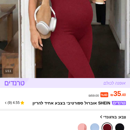
1/11
35
₪
.40
%40
₪59.00
SHEIN אוברול ספורטיבי בצבע אחיד להריון
)
9
(
4.55
צבע: בורגונדי