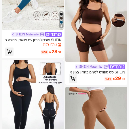
4
SHEIN Maternity
SHEIN אוברול הריון עם צווארון מרובע ב
צבע אחיד
נותרו רק 7
28
%52
₪
.32
SHEIN Maternity
SHEIN סט ספורט לנשים בהריון בגוון א
חיד עם גופייה ומכנס קצר
29
%41
₪
.00