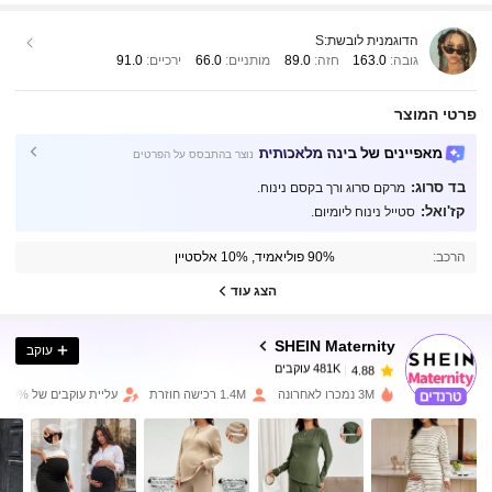
הדוגמנית לובשת:
S
גובה:
163.0
חזה:
89.0
מותניים:
66.0
ירכיים:
91.0
פרטי המוצר
מאפיינים של בינה מלאכותית
נוצר בהתבסס על הפרטים
בד סרוג:
מרקם סרוג ורך בקסם נינוח.
קז'ואל:
סטייל נינוח ליומיום.
481K עוקבים
4.88
הרכב:
90% פוליאמיד, 10% אלסטיין
481K עוקבים
4.88
הצג עוד
SHEIN Maternity
עוקב
481K עוקבים
4.88
t***y
שילם
לפני יום אחד
3M נמכרו לאחרונה
1.4M רכישה חוזרת
עליית עוקבים של 10%
481K עוקבים
4.88
481K עוקבים
4.88