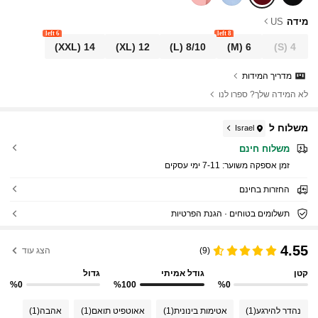
מידה
US
6 left
8 left
(XXL)
14
(XL)
12
(L)
8/10
(M)
6
(S)
4
מדריך המידות
לא המידה שלך? ספרו לנו
משלוח ל
Israel
משלוח חינם
זמן אספקה ​​משוער:
7-11 ימי עסקים
החזרות בחינם
תשלומים בטוחים · הגנת הפרטיות
4.55
(9)
הצג עוד
קטן
גודל אמיתי
גדול
%0
%100
%0
נהדר להירגע
(1)
אטימות בינונית
(1)
אאוטפיט תואם
(1)
אהבה
(1)