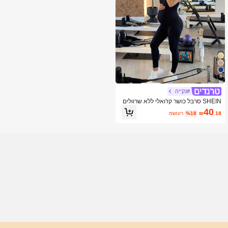
4
#נקייה
SHEIN סרבל כושר קז'ואלי ללא שרוולים
בצבע אחיד להריון
40
.18
₪
%18
משוער