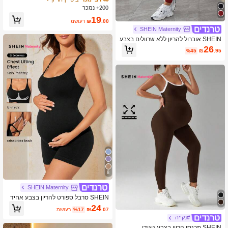
200+ נמכר
19
.00
₪
משוער
SHEIN Maternity
SHEIN אוברול להריון ללא שרוולים בצבע
אחיד
26
%45
₪
.95
8
SHEIN Maternity
SHEIN סרבל ספורט להריון בצבע אחיד
עם רצועות כפולות
24
.07
₪
%17
משוער
#נקייה
SHEIN מכנסי הריון בצבע ניגודי