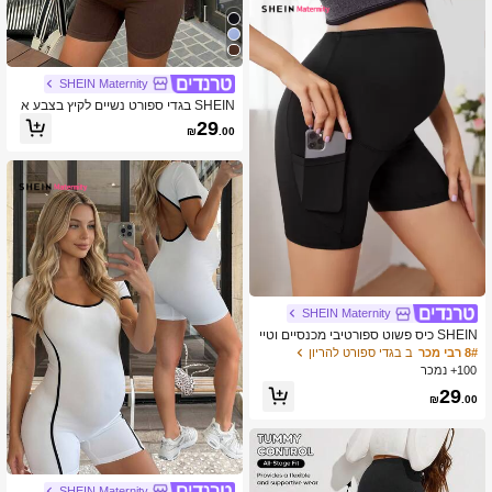
SHEIN Maternity
SHEIN בגדי ספורט נשיים לקיץ בצבע א
חיד, מינימליסטי, גמיש, נושם, עם גב צל
29
₪
.00
ב, רומפר
SHEIN Maternity
SHEIN כיס פשוט ספורטיבי מכנסיים וטיי
צים לנשים בהריון
8# רבי מכר
ב בגדי ספורט להריון
100+ נמכר
29
₪
.00
SHEIN Maternity