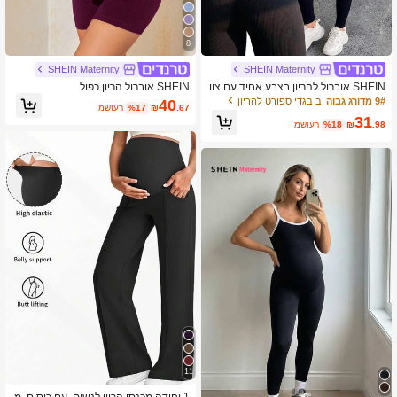
8
SHEIN Maternity
SHEIN Maternity
SHEIN אוברול להריון בצבע אחיד עם צוו
SHEIN אוברול הריון כפול
ארון עגול אלסטי
9# מדורג גבוה
ב בגדי ספורט להריון
40
.67
₪
%17
משוער
31
.98
₪
%18
משוער
11
1 יחידה מכנסי הריון לנשים, עם כיסים, מ