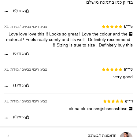
בדיוק
כמו
בתמונה
מושלם
עוזר
(0)
צבע: ריבוי צבעים / מידה: XL
k***e
Love
love
love
this
!!
Looks
so
great
!
Love
the
colour
and
the
material
!
Feels
really
comfy
and
fits
well
.
Definitely
recommend
.
!!
Sizing
is
true
to
size
.
Definitely
buy
this
עוזר
(0)
צבע: ריבוי צבעים / מידה: XL
b***0
very
good
עוזר
(1)
צבע: ריבוי צבעים / מידה: XL
g***l
ok
na
ok
xansnsjjsbsnsnsbbsn
עוזר
(0)
הדוגמנית לובשת:
S