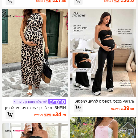
27
38
.22
₪
%2
משוער
.55
₪
%5
משוער
Parara מכנסי ג'מפסוט להריון, ג'מפסוט
#שמלת צווארון קולר
להריון נוח ואופנתי שחור לקיץ
39
SHEIN סרבל רופף עם הדפס נמר להריון
.00
₪
משוער
34
.79
₪
%29
משוער