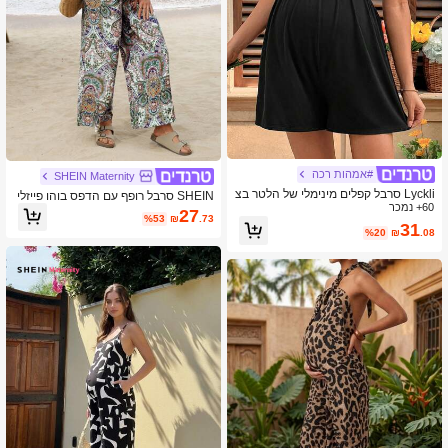
#אמהות רכה
SHEIN Maternity
Lyckli סרבל קפלים מינימלי של הלטר בצ
SHEIN סרבל רופף עם הדפס בוהו פייזלי
60+ נמכר
בע אחיד להריון
להריון
27
%53
₪
.73
31
%20
₪
.08