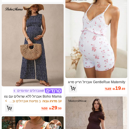
GentleRue Maternity אוברול הריון סרוג
ג'קארד עם צווארון U ודוגמא פרחונית ורו
19
%49
₪
.89
דה וגב פפיון
#אוברולים יומיומיים
Boho Mama אוברול ללא שרוולים עם צוו
ארון עגול והדפס מינימליסטי להריון
1# מדורג גבוה
ב נסיעות אוברולים ובגדי גוף להריון
29
%50
₪
.50