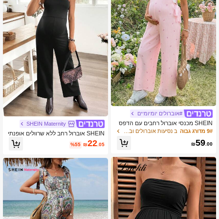
#אוברולים יומיומיים
SHEIN מכנסי אוברול רחבים עם הדפס
SHEIN Maternity
פפיון רב-תכליתי ואופנתיים להריון
9# מדורג גבוה
ב נסיעות אוברולים ובגדי גוף להריון
SHEIN אוברול רחב ללא שרוולים אופנתי
עם כיסים וכתפיים לנשים בהריון
59
22
₪
.00
%55
₪
.05