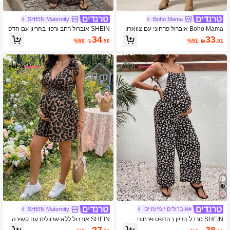
SHEIN Maternity
Boho Mama
Boho Mama אוברול פרחוני עם צווארון
SHEIN אוברול רחב ורפוי בהריון עם הדפ
מרובע ורגליים מתרחבות לנשים בהריון, א
ס נמר
34
33
%50
₪
.50
%51
₪
.81
לגנטי לחופשה
#אוברולים יומיומיים
SHEIN Maternity
SHEIN סרבל הריון בהדפס פרחוני
SHEIN אוברול ללא שרוולים עם קשירה
על הכתף בהדפס נמר לנשים בהריון