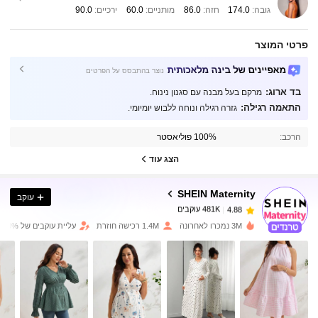
גובה:
174.0
חזה:
86.0
מותניים:
60.0
ירכיים:
90.0
פרטי המוצר
מאפיינים של בינה מלאכותית
נוצר בהתבסס על הפרטים
בד ארוג:
מרקם בעל מבנה עם סגנון נינוח.
התאמה רגילה:
גזרה רגילה ונוחה ללבוש יומיומי.
481K עוקבים
4.88
הרכב:
100% פוליאסטר
481K עוקבים
4.88
הצג עוד
SHEIN Maternity
עוקב
481K עוקבים
4.88
y***v
שילם
לפני 9 שעות
3M נמכרו לאחרונה
1.4M רכישה חוזרת
עליית עוקבים של 10%
481K עוקבים
4.88
481K עוקבים
4.88