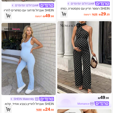
#אוברולים יומיומיים
#אוברולים יומיומיים
SHEIN רומפר הריון עם טקסטורה, כפתו
SHEIN אוברול פרחוני עם כפתורים להריו
רים וקשירה מקדימה
29
ן לחופשה
.25
₪
%25
משוער
49
.00
₪
משוער
49
₪
.00
SHEIN Maternity
Momance
SHEIN אוברול להריון בצבע אחיד, קז'וא
ל, עם רצועות מתכווננות
24
%50
₪
.50