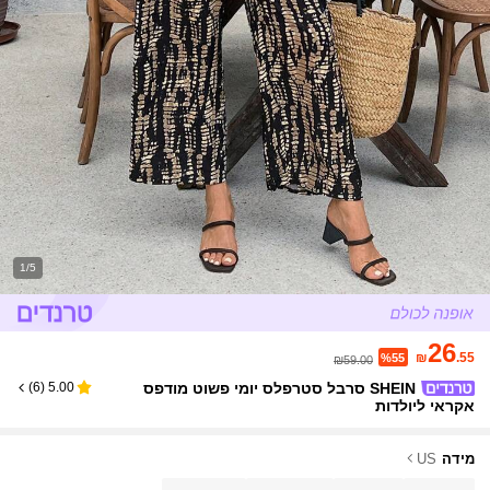
1/5
26
₪
.55
%55
₪59.00
SHEIN סרבל סטרפלס יומי פשוט מודפס
)
6
(
5.00
אקראי ליולדות
מידה
US