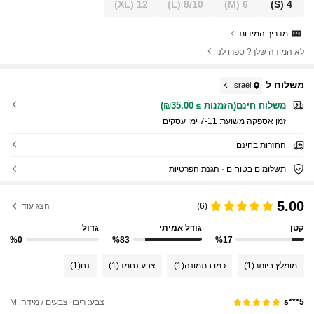
(XL)
12
(L)
8/10
(M)
6
(S)
4
מדריך המידות
לא המידה שלך? ספרו לנו
משלוח ל
Israel
משלוח חינם(הזמנות ≥ ₪35.00)
זמן אספקה ​​משוער:
7-11 ימי עסקים
החזרות בחינם
תשלומים בטוחים · הגנת הפרטיות
5.00
(6)
הצג עוד
קטן
גודל אמיתי
גדול
%0
%83
%17
מומלץ ביותר
(1)
כמו בתמונה
(1)
צבע נחמד
(1)
נח
(1)
צבע: ריבוי צבעים / מידה: M
s***5