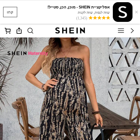
אפליקציית SHEIN - מוכן, הכן, סטייל!
×
קחו
שווה לנסות, שווה לקנות
(1,345)