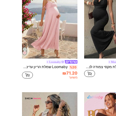
Loomaby
Mo
Momance שמלת מקסי צמודה לנשים בהריון עם צוואון רכיב, גב פתוח, קשירה אחורית, מותניים מקמטים וגזרת דולפין
Loomaby שמלת הריון עדינה בסגנון צרפתי עם עיטור פרחים תלת-ממדי
%20
₪71.20
משוער