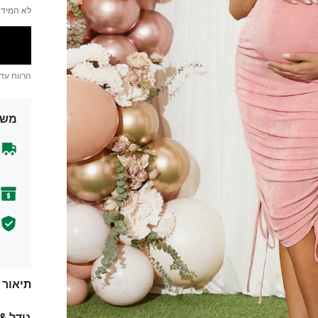
לא המידה
הרווח עד
משל
תיאור
גודל &