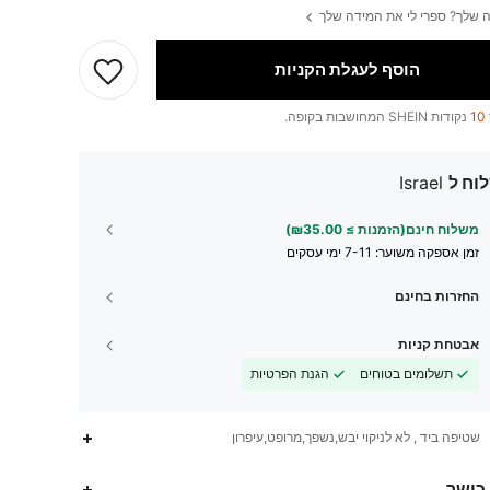
 שלך? ספרי לי את המידה שלך
הוסף לעגלת הקניות
10
נקודות SHEIN המחושבות בקופה.
וח ל
Israel
משלוח חינם(הזמנות ≥ ₪35.00)
זמן אספקה ​​משוער:
7-11 ימי עסקים
החזרות בחינם
אבטחת קניות
תשלומים בטוחים
הגנת הפרטיות
שטיפה ביד , לא לניקוי יבש,נשפך,מרופט,עיפרון
 כושר