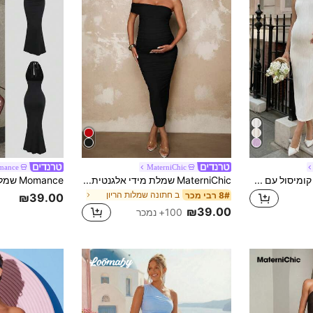
mance
MaterniChic
MaterniWear שמלת קומיסול עם טקסטורה בצבע אחיד לקיץ להריון
MaterniChic שמלת מידי אלגנטית צמודה בצבע אחיד להריון עם קפלים
ב חתונה שמלות הריון
8# רבי מכר
₪39.00
₪39.00
100+ נמכר