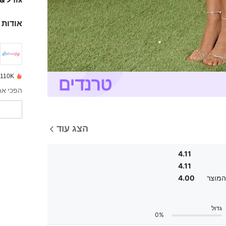
אודות 
110K נמכרו לאחרונה
הצג עוד
4.11
4.11
המוצר
4.00
גדול
0%