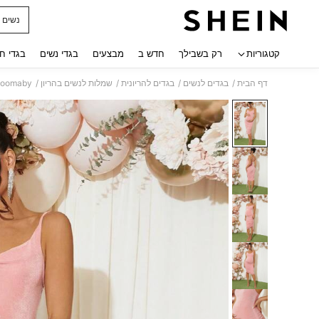
נשים ב
 navigate search
קטגוריות
רק בשבילך
חדש ב
מבצעים
בגדי נשים
בגדי ח
/
/
/
/
דף הבית
בגדים לנשים
בגדים להריונית
שמלות לנשים בהריון
Loomaby יולדות צבע רגיל צד שמלת רצועת שרוך, למסיבת מקלח