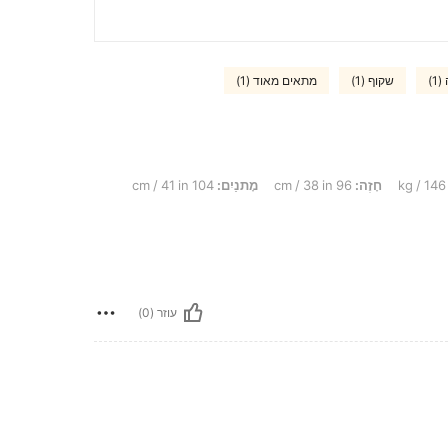
1)
שקוף (1)
מתאים מאוד (1)
חָזֶה:
96 cm / 38 in
מָתנַיִם:
104 cm / 41 in
עוזר (0)