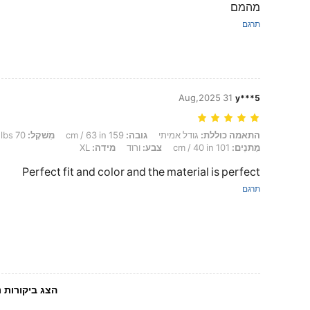
מהמם
תרגם
31 Aug,2025
y***5
התאמה כוללת: גודל אמיתי, גובה: 159 cm / 63 in, מִשׁקָל: 70 kg / 154 lbs, חָזֶה: 90 cm / 35 in, מוֹתֶן: 60 cm / 24 in, מָתנַיִם: 101 cm / 40 in, צבע: ורוד, מידה: XL
התאמה כוללת:
גודל אמיתי
גובה:
159 cm / 63 in
מִשׁקָל:
70 kg / 154 lbs
מָתנַיִם:
101 cm / 40 in
צבע:
ורוד
מידה:
XL
Perfect fit and color and the material is perfect
תרגם
הצג ביקורות נ